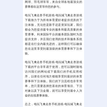
网球、羽毛球等等，来自全球各地最顶尖的
赛事都在这里等待您的参与。
电玩飞禽走兽手机游戏-电玩城飞禽走兽游戏
下载致力于为所有体育爱好者提供优质的下
注体验，无论您是新手还是资深玩家，我们
都会为您提供最专业的服务和最高质量的体
育赛事。利来国际平台的服务团队随时为您
提供支持，并且我们使用的技术和服务系统
都是在行业内最先进的，这样我们可以确保
您在这里享受到最顶级的体育赛事和下注体
验。
电玩飞禽走兽手机游戏-电玩城飞禽走兽游戏
下载的平台非常易于使用，您可以随时随地
访问我们的网站或下载我们的手机应用程
序，以便在任何地方都能享受到最好的体育
赛事和下注体验。我们的下注流程也非常简
单，您只需要选择您喜欢的体育项目、下注
对象以及下注金额，就可以享受到最令人兴
奋的在线赛事体验。
总之，电玩飞禽走兽手机游戏-电玩城飞禽走