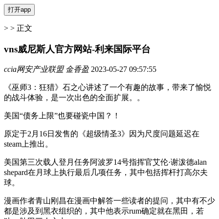
> > 正文
vns威尼斯人官方网站-利来国际平台
ccia网安产业联盟 金香盈
2023-05-27 09:57:55
《巫师3：狂猎》石之心讲述了一个有趣的故事，带来了愉悦
的战斗体验，是一次出色的全面扩展。。
美国“债务上限”也要碰瓷中国？！
原定于2月16日发售的《超级情圣3》因为尺度问题延迟在
steam上推出。
美国第三次载人登月任务阿波罗14号指挥官艾伦·谢泼德alan
shepard在月球上执行最后几项任务，其中包括挥杆打高尔夫
球。
漫画作者青山刚昌在漫画中解答一些读者的提问，其中有不少
都是涉及到黑衣组织的，其中他表示rum确定就在黑田，若