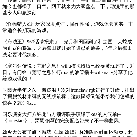
如今也都松了一口气。阿正就来为大家盘点一下，动漫里的那
些令人印象深刻…
《怪物猎人ol》玩家深度点评，操作性强，游戏体验真实。非
常适合长期玩的游戏。
《海贼王》969话情报来了，光月御田回到了和之国。大蛇成
为正式的将军，之后御田就开始了隐忍的筹备，5年之后御田
决定要讨伐凯多。
《塞尔达传说：荒野之息》wii u模拟器版已经要被玩坏了，近
日，专门给《荒野之息》打mod的油管播主wilianzilv分享了他
给游戏做的《…
时隔近半年之久，海盗船再次对ironclaw rgb进行了升级，推出
了摆脱线材束缚的无线版鼠标，这款鼠标又能带给我们怎样的
惊喜？就让我…
国乐演奏大师方锦龙与方颂评联手演绎了kda的人气单曲
《pop/stars》，琵琶 钢琴的完美配合带来了不一样曲风。
2k今天公布了旗下游戏《nba 2k18》标准版的封面运动员，超