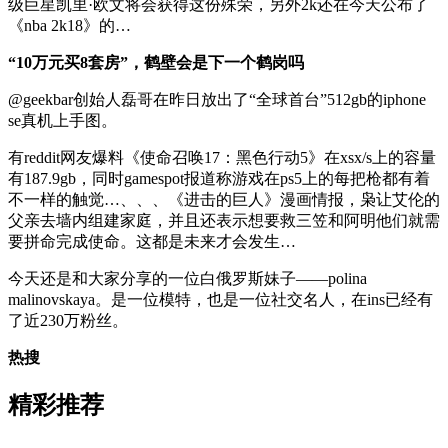
级巨星凯里·欧文将会获得这份殊荣，另外2k还在今天公布了
《nba 2k18》的…
“10万元买8套房”，鹤壁会是下一个鹤岗吗
@geekbar创始人磊哥在昨日放出了“全球首台”512gb的iphone
se真机上手图。
有reddit网友爆料《使命召唤17：黑色行动5》在xsx/s上的容量
有187.9gb，同时gamespot报道称游戏在ps5上的每把枪都有着
不一样的触觉…、、、《进击的巨人》漫画情报，枭让艾伦的
父亲去墙内组建家庭，并且还表示想要救三笠和阿明他们就需
要拼命完成使命。这都是未来才会发生…
今天还是和大家分享的一位白俄罗斯妹子——polina
malinovskaya。是一位模特，也是一位社交名人，在ins已经有
了近230万粉丝。
热搜
精彩推荐