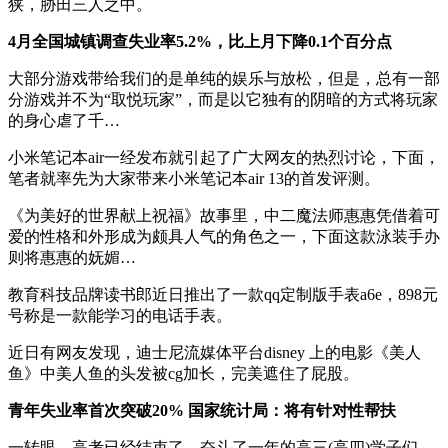
狭，胁田三人之中。
4月全国城镇调查失业率5.2%，比上月下降0.1个百分点
大部分游戏带给我们的是单纯的娱乐与放松，但是，总有一部
分游戏并不为“取悦玩家”，而是以它独有的阴暗的方式将玩家
的身心虐了千…
小米笔记本air一经发布就引起了广大网友的热烈讨论，下面，
笔者就率先为大家带来小米笔记本air 13的首发评测。
《为美好的世界献上祝福》故事里，中二魔法师惠惠凭借着可
爱的性格和外形成为颇具人气的角色之一，下面这款泳装手办
则将惠惠的妩媚…
教育科技品牌读书郎近日推出了一款qq定制版手表a6e，898元
号称是一款能学习的电话手表。
近日有网友发现，迪士尼流媒体平台disney 上的电影《美人
鱼》中美人鱼的头发被cg加长，完美遮住了屁股。
青年失业率首次突破20% 国家统计局：将有针对性帮扶
一转眼，高考已经结束了，奋斗了一年的高三(高四)学子们，