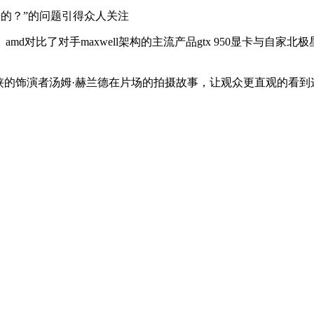
而来的？”的问题引得众人关注
d对比了对手maxwell架构的主流产品gtx 950显卡与自
侠的饰演者汤姆·赫兰德在片场的拍摄故事，让观众更直观的看到