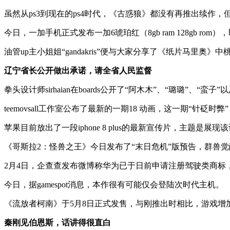
虽然从ps3到现在的ps4时代，《古惑狼》都没有再推出续作，但仍
今日，一加手机正式发布一加6琥珀红（8gb ram 128gb ro
油管up主小姐姐“gandakris”便与大家分享了《纸片马里奥
辽宁省长公开做出承诺，请全省人民监督
拳头设计师sirhaian在boards公开了“阿木木”、“璐璐”、“蛮
teemovsall工作室公布了最新的一期18 动画，这一期“针砭
苹果目前放出了一段iphone 8 plus的最新宣传片，主题是展现该设
《哥斯拉2：怪兽之王》今日发布了“末日危机”版预告，群兽
2月4日，企查查发布微博称华为已于日前申请注册驾驶类商标，商标名
今日，据gamespot消息，本作很有可能仅会登陆次时代主机。
《流放者柯南》于5月8日正式发售，与刚推出时相比，游戏增
秦刚见伯恩斯，话讲得很直白