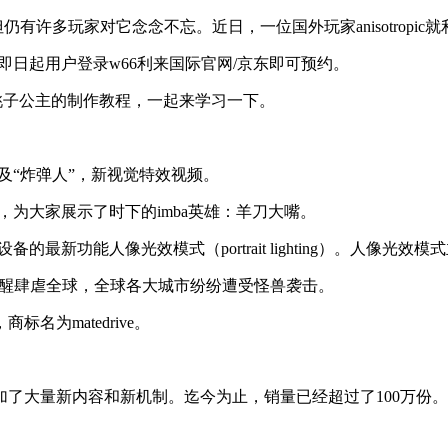
有许多玩家对它念念不忘。近日，一位国外玩家anisotropic就
m），即日起用户登录w66利来国际官网/京东即可预约。
》中桃子公主的制作教程，一起来学习一下。
子”以及“炸弹人”，新视觉特效视频。
时弊”，为大家展示了时下的imba英雄：羊刀大嘴。
备的最新功能人像光效模式（portrait lighting）。人像光效模
觉醒肆虐全球，全球各大城市纷纷遭受怪兽袭击。
为matedrive。
加了大量新内容和新机制。迄今为止，销量已经超过了100万份。