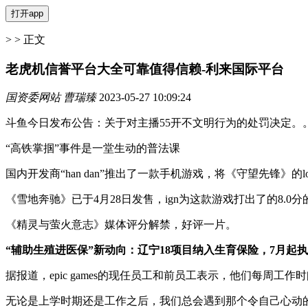
> > 正文
老虎机信誉平台大全可靠值得信赖-利来国际平台
国资委网站 曹瑞臻
2023-05-27 10:09:24
斗鱼今日发布公告：关于对主播55开不文明行为的处罚决定。
“高铁掌掴”事件是一堂生动的普法课
国内开发商“han dan”推出了一款手机游戏，将《守望先锋》
《雪地奔驰》已于4月28日发售，ign为这款游戏打出了的8.0
《精灵与萤火意志》媒体评分解禁，好评一片。
“辅助生殖进医保”新动向：辽宁18项目纳入生育保险，7月起
据报道，epic games的现任员工和前员工表示，他们每周工
无论是上学时期还是工作之后，我们总会遇到那个令自己心动