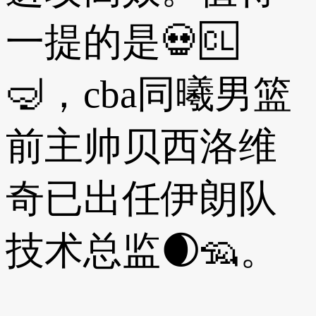
一提的是💀🆑
🤿，cba同曦男篮
前主帅贝西洛维
奇已出任伊朗队
技术总监🌒🦡。