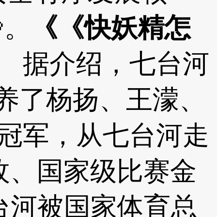
。
《《快妖精怎
据介绍，七台河
培养了杨扬、王濛、
冠军，从七台河走
枚、国家级比赛金
七台河被国家体育总