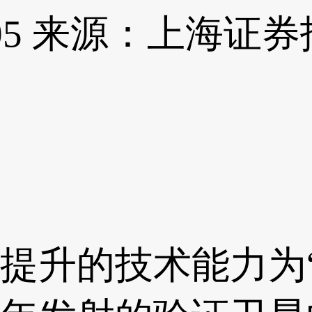
05
来源：上海证券
技术能力为“地球