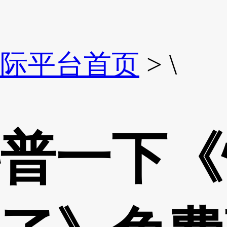
际平台首页
> \
普一下《