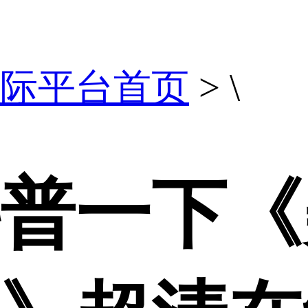
际平台首页
> \
普一下《