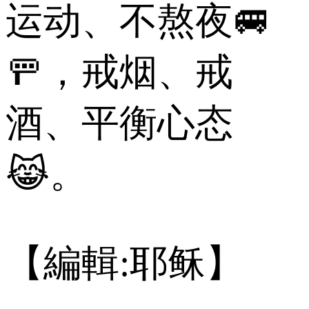
运动、不熬夜🚐
🚥，戒烟、戒
酒、平衡心态
😹。
【編輯:耶稣】