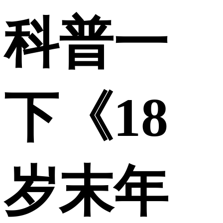
科普一
下《18
岁末年