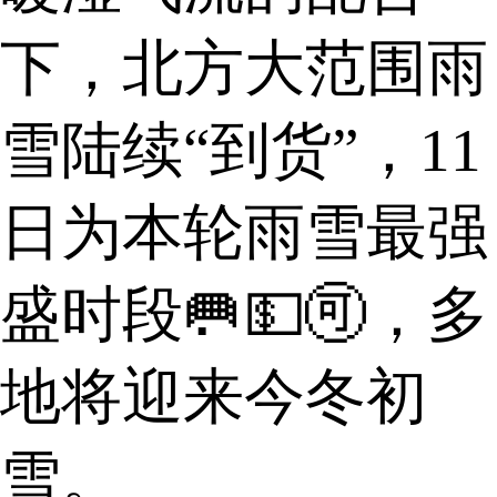
下，北方大范围雨
雪陆续“到货”，11
日为本轮雨雪最强
盛时段🥅💵🉑，多
地将迎来今冬初
雪。