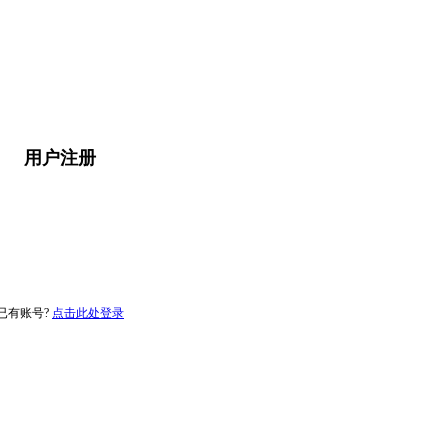
用户注册
已有账号?
点击此处登录