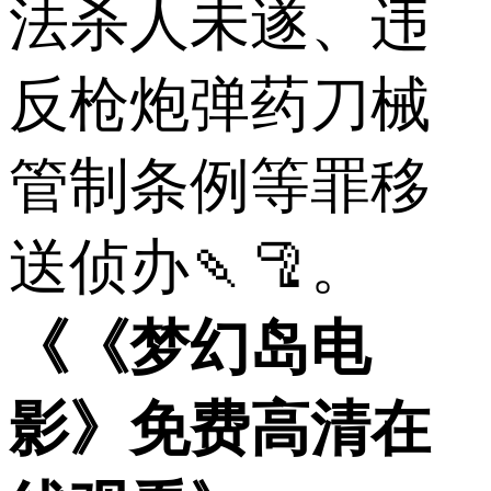
法杀人未遂、违
反枪炮弹药刀械
管制条例等罪移
送侦办🍡🦿。
《《梦幻岛电
影》免费高清在