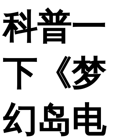
科普一
下《梦
幻岛电