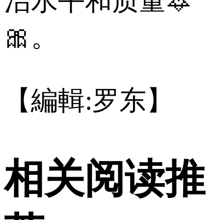
治水平和质量🔯
🎀。
【編輯:罗东】
相关阅读推