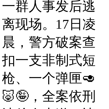
一群人事发后逃
离现场。17日凌
晨，警方破案查
扣一支非制式短
枪、一个弹匣🥑
🐷🤪，全案依刑