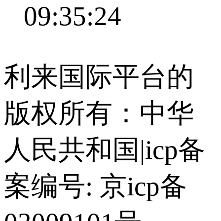
09:35:24
利来国际平台的
版权所有：中华
人民共和国
|
icp备
案编号: 京icp备