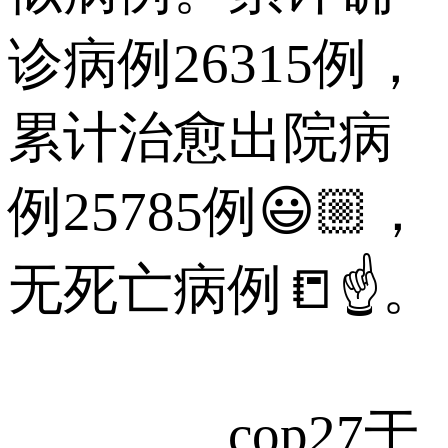
诊病例26315例，
累计治愈出院病
例25785例😃🏼，
无死亡病例📒☝。
cop27于