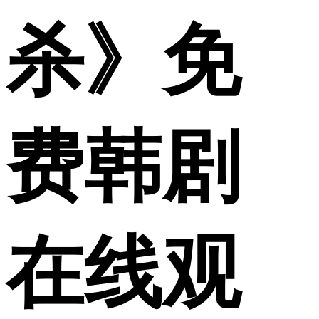
杀》免
费韩剧
在线观