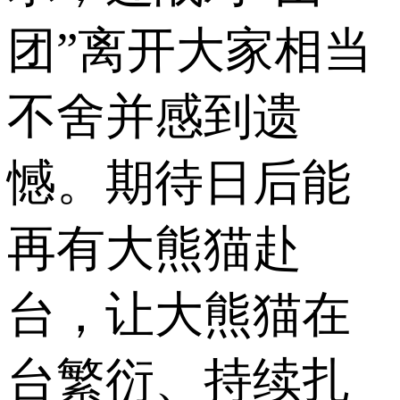
团”离开大家相当
不舍并感到遗
憾。期待日后能
再有大熊猫赴
台，让大熊猫在
台繁衍、持续扎