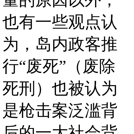
也有一些观点认
为，岛内政客推
行“废死”（废除
死刑）也被认为
是枪击案泛滥背
后的一大社会背