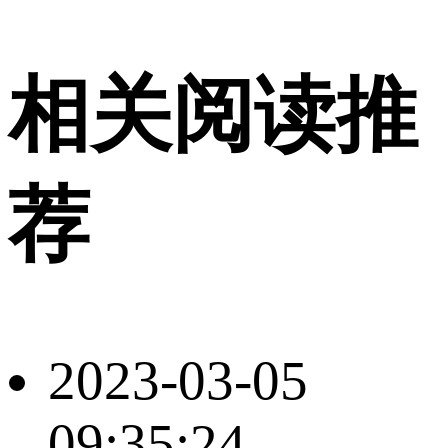
相关阅读推
荐
2023-03-05
09:35:24