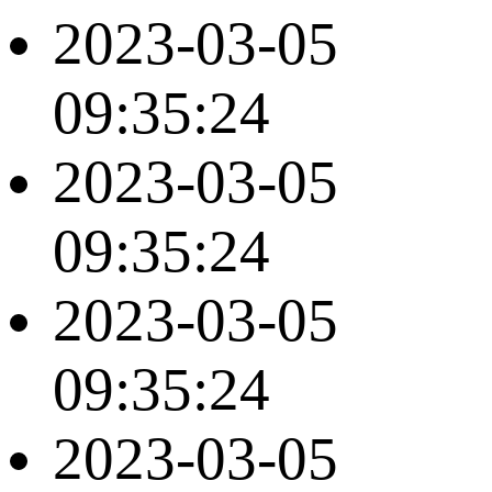
2023-03-05
09:35:24
2023-03-05
09:35:24
2023-03-05
09:35:24
2023-03-05