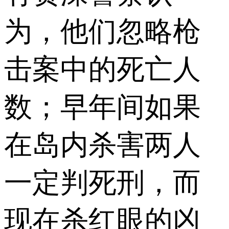
为，他们忽略枪
击案中的死亡人
数；早年间如果
在岛内杀害两人
一定判死刑，而
现在杀红眼的凶