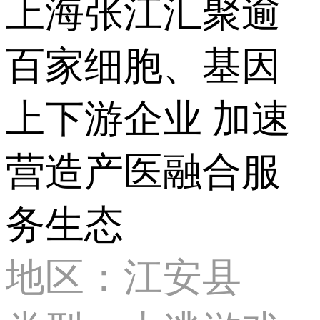
上海张江汇聚逾
百家细胞、基因
上下游企业 加速
营造产医融合服
务生态
地区：江安县