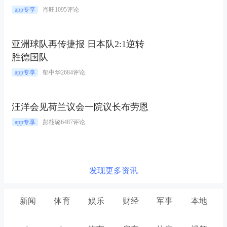
app专享
肖旺
1095评论
亚洲球队再传捷报 日本队2:1逆转
胜德国队
app专享
郁中华
2684评论
汪洋会见荷兰议会一院议长布劳恩
app专享
彭筱璐
6487评论
发现更多资讯
新闻
体育
娱乐
财经
军事
本地