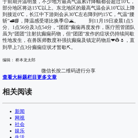
于前期升温明显，不少地方最高气温累计降幅都会超过10℃，
部分地区将达15℃以上。东北地区的最高气温会从10℃以上降
到接近0℃，长江中下游则会从30℃左右降到约15℃，气温“腰
斩”🚅📘，降温感受堪比换季😔🌋。 到11月19日凌晨1点5
分、1点56分及3点54分，“团团”癫痫再度发作，医疗照管团队
虽为“团团”注射抗癫痫药物，但“团团”发作的症状仍持续间歇
性地发生，在兽医师数度补强抗癫痫及镇定药物后❤👷🌷，直
到早上7点3分癫痫症状才暂歇⛏。
编辑： 桥本龙太郎
微信长按二维码进行分享
查看大标题栏目更多文章
相关阅读
新闻
网视
社会
娱乐
生活