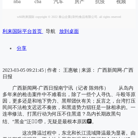
nba
cba
汽车
房产
抗疫
视频
w66利来国际 copyright © 2022 泰山企業(漳州)食品有限公司. all rights reserved
利来国际平台首页
导航
放到桌面
分享
2023-03-05 09:21:45 |
作者： 王惠敏
|
来源： 广西新闻网-广西
日报
广西新闻网-广西日报南宁讯（记者 陈炜伟） 从岛内
多年来的枪击案件中不难看出，除了一些个人寻仇、斗殴等原
因，更多还是和地下势力、黑帮团伙有关；反言之，台湾打压
民间不法枪支迟迟不奏效，和黑道势力猖狂是一脉相承的。一
连串修法、打黑行动为何压不住黑道？岛内长期政黑勾
结、“黑金”泛滥🏿🧓，无疑是最根本原因🅿。
这次降温过程中，东北和长江流域降温最为显著。由