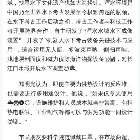
域，找寻水下文化遗产犹如大海捞针。浑水环境是
中国乃至世界水下考古发展至今极难跨越的瓶颈。
在水下考古工作启动之初，考古工作者与科技工作
者开展跨界合作，自主研发了“浑水水域水下成像
装置”，开发了“机器人水下考古装备关键技术与应
用”，综合运用无人艇、多波束声呐、侧扫声呐、
浅地层剖面仪和磁力仪等海洋物探设备㊗🈹，对长
江口水域开展水下调查😑🏯。
郑明光认为，即使主要为供热设计的反应堆，
也需要进行多用途设计。他说，“如果仅冬天使用
🌥🦹🌚😶，设施维护和人员成本就会非常高。包括
热电联供、工业制气等都可以与供热功能一同设计
😙🐷。”
市民朋友要科学规范佩戴口罩，在市场商超、