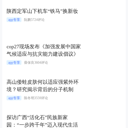
陕西定军山下机车“铁马”换新妆
app专享
阮鹏
5724评论
cop27现场发布《加强发展中国家
气候适应与抗灾能力建设倡议》
app专享
毋保良
3604评论
高山倭蛙皮肤何以适应强紫外环
境？研究揭示背后的分子机制
app专享
陈冬明
3559评论
探访广西“活化石”民族新家
园：“一步跨千年”迈入现代生活