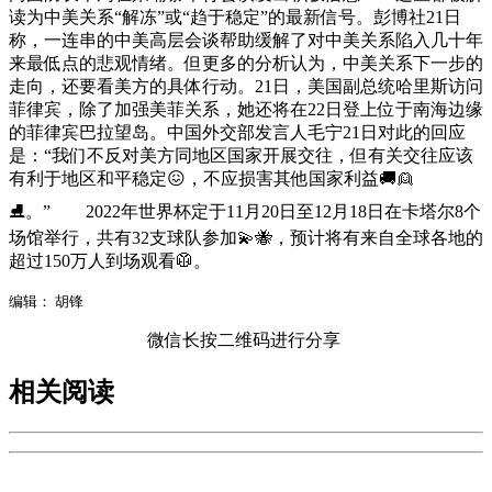
读为中美关系“解冻”或“趋于稳定”的最新信号。彭博社21日
称，一连串的中美高层会谈帮助缓解了对中美关系陷入几十年
来最低点的悲观情绪。但更多的分析认为，中美关系下一步的
走向，还要看美方的具体行动。21日，美国副总统哈里斯访问
菲律宾，除了加强美菲关系，她还将在22日登上位于南海边缘
的菲律宾巴拉望岛。中国外交部发言人毛宁21日对此的回应
是：“我们不反对美方同地区国家开展交往，但有关交往应该
有利于地区和平稳定😖，不应损害其他国家利益🚚👱
⛸。” 2022年世界杯定于11月20日至12月18日在卡塔尔8个
场馆举行，共有32支球队参加💫🐝，预计将有来自全球各地的
超过150万人到场观看🥼。
编辑： 胡锋
微信长按二维码进行分享
相关阅读
欢迎来到手机广西网登陆页