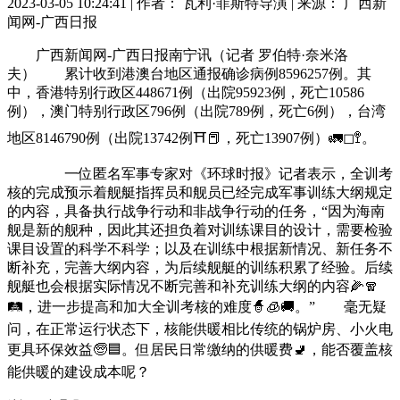
2023-03-05 10:24:41 |
作者： 瓦利·菲斯特导演
|
来源： 广西新
闻网-广西日报
广西新闻网-广西日报南宁讯（记者 罗伯特·奈米洛
夫） 累计收到港澳台地区通报确诊病例8596257例。其
中，香港特别行政区448671例（出院95923例，死亡10586
例），澳门特别行政区796例（出院789例，死亡6例），台湾
地区8146790例（出院13742例⛩📕，死亡13907例）🚛◻🚏。
一位匿名军事专家对《环球时报》记者表示，全训考
核的完成预示着舰艇指挥员和舰员已经完成军事训练大纲规定
的内容，具备执行战争行动和非战争行动的任务，“因为海南
舰是新的舰种，因此其还担负着对训练课目的设计，需要检验
课目设置的科学不科学；以及在训练中根据新情况、新任务不
断补充，完善大纲内容，为后续舰艇的训练积累了经验。后续
舰艇也会根据实际情况不断完善和补充训练大纲的内容🌽🧣
🛤，进一步提高和加大全训考核的难度🧙🧊🚚。” 毫无疑
问，在正常运行状态下，核能供暖相比传统的锅炉房、小火电
更具环保效益🧓🟦。但居民日常缴纳的供暖费🚽，能否覆盖核
能供暖的建设成本呢？