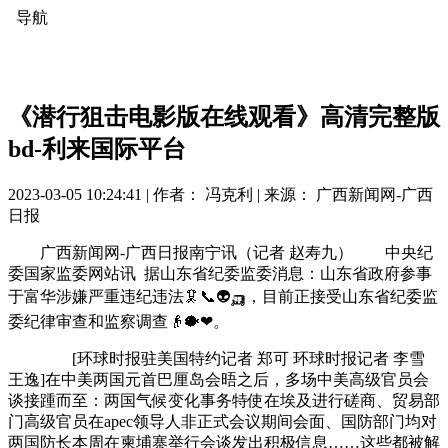
导航
《潜行狙击电影版在线观看》高清完整版
bd-利来国际平台
2023-03-05 10:24:41 |
作者： 冯克利
|
来源： 广西新闻网-广西
日报
广西新闻网-广西日报南宁讯（记者 赵寿九） 中央纪
委国家监委网站讯 据山东省纪委监委消息：山东省政府参事
于富华涉嫌严重违纪违法🦑📞👽🛺，目前正接受山东省纪委监
委纪律审查和监察调查👴🐡❤。
[环球时报驻美国特约记者 郑可 环球时报记者 李雪
王逸]在中美两国元首巴厘岛会晤之后，多场中美高级官员会
谈接踵而至：两国气候变化事务特使在埃及进行磋商、贸易部
门高级官员在apec领导人非正式会议期间会面、国防部门均对
两国防长本周在柬埔寨举行会谈发出积极信息……这些都被解