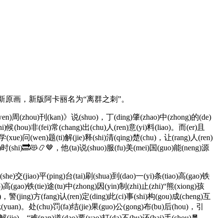
肤的新原画，新版阿卡丽名为“离群之刺”。
(wen)周(zhou)刊(kan)》说(shuo)，丁(ding)肇(zhao)中(zhong)的(de)
i)候(hou)非(fei)常(chang)出(chu)人(ren)意(yi)料(liao)。而(er)且
)学(xue)问(wen)题(ti)解(jie)释(shi)清(qing)楚(chu)，让(rang)人(ren)
)时(shi)🔜😻📿🤎，他(ta)说(shuo)服(fu)美(mei)国(guo)能(neng)源
he)交(jiao)平(ping)台(tai)刷(shua)到(dao)一(yi)条(tiao)高(gao)铁
)高(gao)铁(tie)途(tu)中(zhong)因(yin)制(zhi)止(zhi)“熊(xiong)孩
i)，警(jing)方(fang)认(ren)定(ding)此(ci)事(shi)构(gou)成(cheng)互
0元(yuan)。处(chu)罚(fa)结(jie)果(guo)公(gong)布(bu)后(hou)，引
)解(jie)，“难(nan)道(dao)要(yao)打(da)不(bu)还(hai)手(shou)🧧