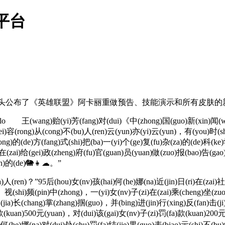
平台
uwe今日，拳头公布了《英雄联盟》阿卡丽重做预告、技能演示和所有皮
kkry8lo 王(wang)贻(yi)芳(fang)对(dui)《中(zhong)国(guo)新(xin)闻
ei)容(rong)从(cong)不(bu)人(ren)云(yun)亦(yi)云(yun)，有(you)时(sh
dong)的(de)方(fang)式(shi)把(ba)一(yi)个(ge)复(fu)杂(za)的(de)科(ke
(zai)给(gei)政(zheng)府(fu)官(guan)员(yuan)做(zuo)报(bao)告(gao
ian)的(de)🐘👧☁。”
(ren)？”95后(hou)女(nv)孩(hai)何(he)娜(na)近(jin)日(ri)在(zai)社(s
)。视(shi)频(pin)中(zhong)，一(yi)女(nv)子(zi)在(zai)乘(cheng)坐(zuo
家(jia)长(chang)掌(zhang)掴(guo)，并(bing)进(jin)行(xing)反(fan)击(j
a)款(kuan)500元(yuan)，对(dui)该(gai)女(nv)子(zi)罚(fa)款(kuan)20
何(he)娜(na)对(dui)处(chu)罚(fa)结(jie)果(guo)表(biao)示(shi)不(bu