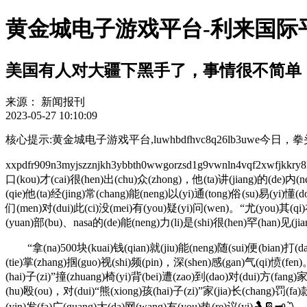
黄金城电子游戏平台-利来国际
美国有人对大疆下黑手了，事情很不简单
来源：
新闻报刊
2023-05-27 10:10:09
核心提示:黄金城电子游戏平台,luwhbdfhvc8q26lb3
xxpdfr909n3myjszznjkh3ybbth0wwgorzsd1g9vwnln4vqf2xwfj
口(kou)才(cai)很(hen)出(chu)众(zhong)，他(ta)讲(jiang)的(de)内(n
(qie)他(ta)经(jing)常(chang)能(neng)以(yi)通(tong)俗(su)易(yi)懂(
们(men)对(dui)此(ci)没(mei)有(you)疑(yi)问(wen)。“尤(you)其(qi)在
(yuan)部(bu)、nasa的(de)能(neng)力(li)是(shi)很(hen)罕(han)见(j
“拿(na)500块(kuai)钱(qian)就(jiu)能(neng)随(sui)便(bian)打(da)人
(tie)掌(zhang)掴(guo)视(shi)频(pin)，深(shen)感(gan)气(qi)愤(fen
(hai)子(zi)”撞(zhuang)椅(yi)背(bei)遭(zao)到(dao)对(dui)方(fang)
(hu)殴(ou)，对(dui)“熊(xiong)孩(hai)子(zi)”家(jia)长(chang)罚(f
(yin)发(fa)广(guang)大(da)网(wang)友(you)热(re)议(yi)🤱📔🗝〽。