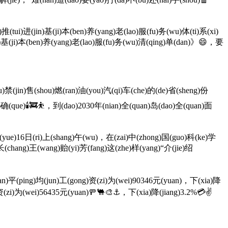
ui)进(jin)基(ji)本(ben)养(yang)老(lao)服(fu)务(wu)体(ti)系(xi)
a)基(ji)本(ben)养(yang)老(lao)服(fu)务(wu)清(qing)单(dan)》😄，要
hu)禁(jin)售(shou)燃(ran)油(you)汽(qi)车(che)的(de)省(sheng)份
g)确(que)🕯🚒⛹，到(dao)2030年(nian)全(quan)岛(dao)全(quan)面
(yue)16日(ri)上(shang)午(wu)，在(zai)中(zhong)国(guo)科(ke)学
长(chang)王(wang)贻(yi)芳(fang)这(zhe)样(yang)“介(jie)绍
n)平(ping)均(jun)工(gong)资(zi)为(wei)90346元(yuan)，下(xia)降
)资(zi)为(wei)56435元(yuan)🚥🐫🎨⚓，下(xia)降(jiang)3.2%💳✌