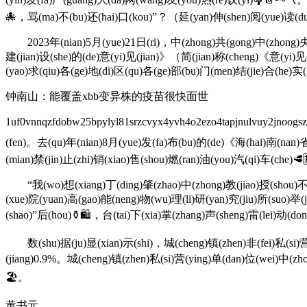
🐙，骂(ma)不(bu)还(hai)口(kou)”？（延(yan)伸(shen)阅(yue)读(d
2023年(nian)5月(yue)21日(ri)，中(zhong)共(gong)中(zhong)央(ya
建(jian)设(she)的(de)意(yi)见(jian)》（简(jian)称(cheng)《意(yi)
(yao)求(qiu)各(ge)地(di)区(qu)各(ge)部(bu)门(men)结(jie)合(he)实(
钟南山：能覆盖xbb变异株的疫苗很快面世
1uf0vnnqzfdobw25bpylyl81srzcvyx4yvh4o2ezo4tapjnulvuy2jn
(fen)。去(qu)年(nian)8月(yue)发(fa)布(bu)的(de)《海(hai)南(nan)省
(mian)禁(jin)止(zhi)销(xiao)售(shou)燃(ran)油(you)汽(qi)车(che)
“我(wo)想(xiang)丁(ding)肇(zhao)中(zhong)教(jiao)授(shou)不(
(xue)院(yuan)高(gao)能(neng)物(wu)理(li)研(yan)究(jiu)所(suo)举(
(shao)”后(hou)⚱🛍，台(tai)下(xia)掌(zhang)声(sheng)雷(lei)动(d
数(shu)据(ju)显(xian)示(shi)，城(cheng)镇(zhen)非(fei)私(si)营(
(jiang)0.9%。城(cheng)镇(zhen)私(si)营(ying)单(dan)位(wei)中(z
🏖。
黄书元