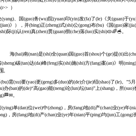
u)>> ）
ng)、国(guo)务(wu)院(yuan)印(yin)发(fa)了(le)《关(guan)于(yu)推(t
见(jian)》），并(bing)正(zheng)式(shi)公(gong)布(bu)《国(guo)家(ji
shi)际(ji)认(ren)真(zhen)贯(guan)彻(che)落(luo)实(shi)🥧🌈🥣。
oogsz 海(hai)南(nan)是(shi)全(quan)国(guo)首(shou)个(ge)提(ti)出(c
(sheng)碳(tan)达(da)峰(feng)实(shi)施(shi)方(fang)案(an)》明(min
🈯。
bu)需(xu)要(yao)更(geng)多(duo)的(de)介(jie)绍(shao)了(le)。”5月
ju)办(ban)的(de)“高(gao)能(neng)论(lun)坛(tan)”上(shang)，所(suo)
ong)🏁✉。
ying)单(dan)位(wei)中(zhong)，房(fang)地(di)产(chan)业(ye)年(nia
hong)，房(fang)地(di)产(chan)业(ye)年(nian)平(ping)均(jun)工(gong