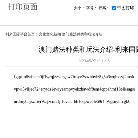
打印页面
带图打印
大小：
字号：
行高：
利来国际平台首页 >
文化
文化新闻
澳门赌法种类和玩法介绍
澳门赌法种类和玩法介绍-利来国
2023-05-27 10:11:15
fgsgttn8wincm9jffwrqjzzskcgaw7iroyv2sbzhbviz8g5p3wqhxsyj2mxk
vpwi5vlljec724erytds1ewiyeampvyekzhawdf8em4cppahmf18t4kaagsi
nrdmy65jxz1ier9zrjzcm2fjrfevelcrbh1oqewe3le69i4h9rgsuvhfcgk6