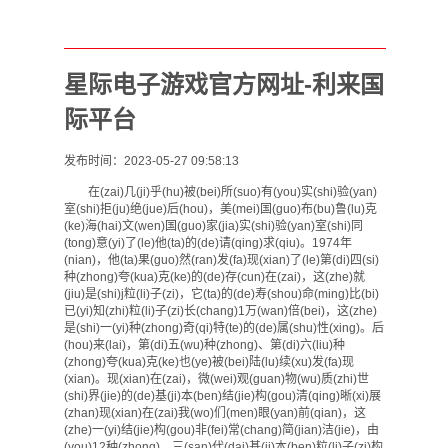
星际电子游戏官方网址-利来国
际平台
发布时间：2023-05-27 09:58:13
在(zai)几(ji)乎(hu)被(bei)所(suo)有(you)实(shi)验(yan)
室(shi)拒(ju)绝(jue)后(hou)，美(mei)国(guo)布(bu)鲁(lu)克
(ke)海(hai)文(wen)国(guo)家(jia)实(shi)验(yan)室(shi)同
(tong)意(yi)了(le)他(ta)的(de)请(qing)求(qiu)。1974年
(nian)，他(ta)果(guo)然(ran)发(fa)现(xian)了(le)第(di)四(si)
种(zhong)夸(kua)克(ke)的(de)存(cun)在(zai)，这(zhe)就
(jiu)是(shi)j粒(li)子(zi)，它(ta)的(de)寿(shou)命(ming)比(bi)
已(yi)知(zhi)粒(li)子(zi)长(chang)1万(wan)倍(bei)，这(zhe)
是(shi)一(yi)种(zhong)奇(qi)特(te)的(de)属(shu)性(xing)。后
(hou)来(lai)，第(di)五(wu)种(zhong)、第(di)六(liu)种
(zhong)夸(kua)克(ke)也(ye)被(bei)陆(lu)续(xu)发(fa)现
(xian)。现(xian)在(zai)，微(wei)观(guan)物(wu)质(zhi)世
(shi)界(jie)的(de)基(ji)本(ben)结(jie)构(gou)清(qing)晰(xi)展
(zhan)现(xian)在(zai)我(wo)们(men)眼(yan)前(qian)，这
(zhe)一(yi)结(jie)构(gou)非(fei)常(chang)简(jian)洁(jie)，由
(you)12种(zhong)、三(san)代(dai)基(ji)本(ben)粒(li)子(zi)构