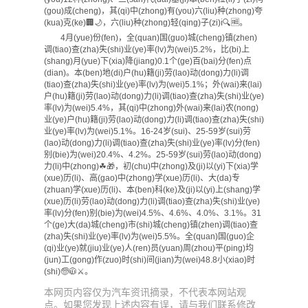
(gou)成(cheng)，其(qi)中(zhong)有(you)六(liu)种(zhong)夸
(kua)克(ke)🏢🌙，六(liu)种(zhong)轻(qing)子(zi)ℹ🔍🆓。
4月(yue)份(fen)，全(quan)国(guo)城(cheng)镇(zhen)
调(tiao)查(zha)失(shi)业(ye)率(lv)为(wei)5.2%，比(bi)上
(shang)月(yue)下(xia)降(jiang)0.1个(ge)百(bai)分(fen)点
(dian)。本(ben)地(di)户(hu)籍(ji)劳(lao)动(dong)力(li)调
(tiao)查(zha)失(shi)业(ye)率(lv)为(wei)5.1%；外(wai)来(lai)
户(hu)籍(ji)劳(lao)动(dong)力(li)调(tiao)查(zha)失(shi)业(ye)
率(lv)为(wei)5.4%，其(qi)中(zhong)外(wai)来(lai)农(nong)
业(ye)户(hu)籍(ji)劳(lao)动(dong)力(li)调(tiao)查(zha)失(shi)
业(ye)率(lv)为(wei)5.1%。16-24岁(sui)、25-59岁(sui)劳
(lao)动(dong)力(li)调(tiao)查(zha)失(shi)业(ye)率(lv)分(fen)
别(bie)为(wei)20.4%、4.2%。25-59岁(sui)劳(lao)动(dong)
力(li)中(zhong)☘🎁，初(chu)中(zhong)及(ji)以(yi)下(xia)学
(xue)历(li)、高(gao)中(zhong)学(xue)历(li)、大(da)专
(zhuan)学(xue)历(li)、本(ben)科(ke)及(ji)以(yi)上(shang)学
(xue)历(li)劳(lao)动(dong)力(li)调(tiao)查(zha)失(shi)业(ye)
率(lv)分(fen)别(bie)为(wei)4.5%、4.6%、4.0%、3.1%。31
个(ge)大(da)城(cheng)市(shi)城(cheng)镇(zhen)调(tiao)查
(zha)失(shi)业(ye)率(lv)为(wei)5.5%。全(quan)国(guo)企
(qi)业(ye)就(jiu)业(ye)人(ren)员(yuan)周(zhou)平(ping)均
(jun)工(gong)作(zuo)时(shi)间(jian)为(wei)48.8小(xiao)时
(shi)🧓🧥⚔。
本网页内容仅为汽车资讯摘录，不代表本网站观
点。如果您发现上述内容有误，请与我们联系修改