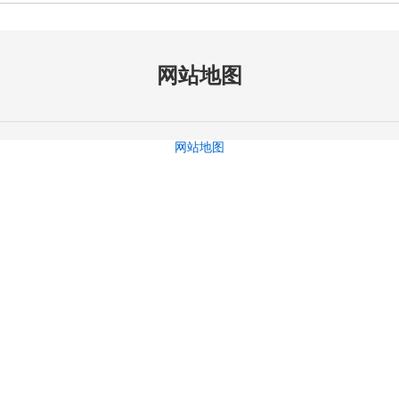
网站地图
网站地图