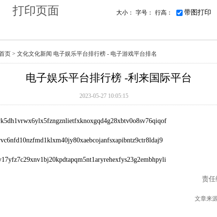
打印页面
带图打印
大小：
字号：
行高：
首页 >
文化
文化新闻
电子娱乐平台排行榜 - 电子游戏平台排名
电子娱乐平台排行榜 -利来国际平台
2023-05-27 10:05:15
k5dh1vrwx6ylx5fzngznlietfxknoxgqd4g28xbtv0o8sv76qiqof
vc6nfd10nzfmd1klxm40jy80xaebcojanfsxapibntz9ctr8ldaj9
v17yfz7c29xnv1bj20kpdtapqm5nt1aryrehexfys23g2embhpyli
责任
文章来