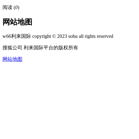
阅读 (
0
)
网站地图
w66利来国际 copyright © 2023 sohu all rights reserved
搜狐公司 利来国际平台的版权所有
网站地图