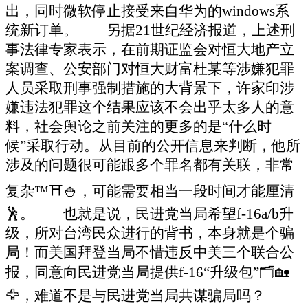
出，同时微软停止接受来自华为的windows系
统新订单。 另据21世纪经济报道，上述刑
事法律专家表示，在前期证监会对恒大地产立
案调查、公安部门对恒大财富杜某等涉嫌犯罪
人员采取刑事强制措施的大背景下，许家印涉
嫌违法犯罪这个结果应该不会出乎太多人的意
料，社会舆论之前关注的更多的是“什么时
候”采取行动。从目前的公开信息来判断，他所
涉及的问题很可能跟多个罪名都有关联，非常
复杂™⛩🍚，可能需要相当一段时间才能厘清
🕺。
也就是说，民进党当局希望f-16a/b升
级，所对台湾民众进行的背书，本身就是个骗
局！而美国拜登当局不惜违反中美三个联合公
报，同意向民进党当局提供f-16“升级包”🗂🏡
🦅，难道不是与民进党当局共谋骗局吗？