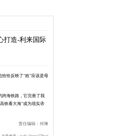
 用心打造-利来国际
恰恰反映了“姓”应该是母
的跨海铁路，它完善了我
高铁看大海”成为现实🚷
责任编辑：何琳