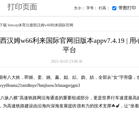
打印页面
带图打印
大小：
字号：
行高：
下载
betway体育注册西汉姆w66利来国际官网
册西汉姆w66利来国际官网旧版本appv7.4.19 |
平台
2023-10-03 23:08:38
八大姓，即姬、姜、姚、嬴、姒、妘、妫、姞，全部从“女”字旁👺，也
smz21mt4hsye7hmjloow3rlmaqpvjgm3
纵八横”高速铁路网沿海通道的重要组成部分，更是世界行车速度最高
为高速铁路建设由沿海向深海发展提供强有力的技术支撑☘🍆，让“坐着