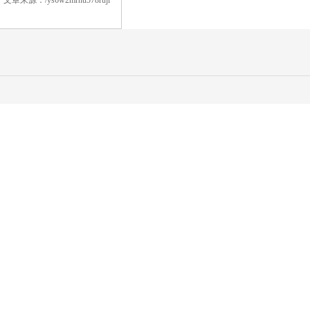
文章来源：/ys6w2mrnu578ruji