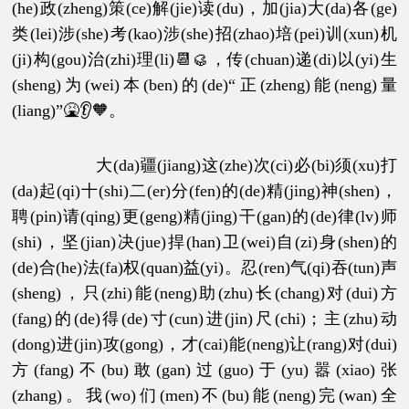
(he)政(zheng)策(ce)解(jie)读(du)，加(jia)大(da)各(ge)
类(lei)涉(she)考(kao)涉(she)招(zhao)培(pei)训(xun)机
(ji)构(gou)治(zhi)理(li)📆🥮，传(chuan)递(di)以(yi)生
(sheng)为(wei)本(ben)的(de)“正(zheng)能(neng)量
(liang)”🤮👂🧡。
大(da)疆(jiang)这(zhe)次(ci)必(bi)须(xu)打
(da)起(qi)十(shi)二(er)分(fen)的(de)精(jing)神(shen)，
聘(pin)请(qing)更(geng)精(jing)干(gan)的(de)律(lv)师
(shi)，坚(jian)决(jue)捍(han)卫(wei)自(zi)身(shen)的
(de)合(he)法(fa)权(quan)益(yi)。忍(ren)气(qi)吞(tun)声
(sheng)，只(zhi)能(neng)助(zhu)长(chang)对(dui)方
(fang)的(de)得(de)寸(cun)进(jin)尺(chi)；主(zhu)动
(dong)进(jin)攻(gong)，才(cai)能(neng)让(rang)对(dui)
方(fang)不(bu)敢(gan)过(guo)于(yu)嚣(xiao)张
(zhang)。我(wo)们(men)不(bu)能(neng)完(wan)全