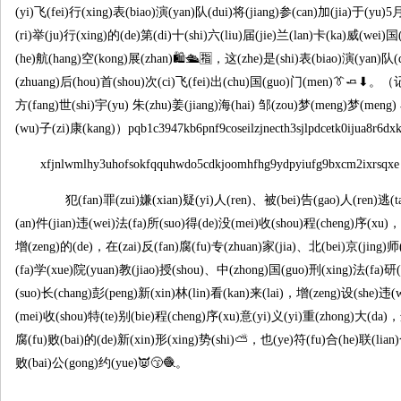
(yi)飞(fei)行(xing)表(biao)演(yan)队(dui)将(jiang)参(can)加(jia)于(yu)5
(ri)举(ju)行(xing)的(de)第(di)十(shi)六(liu)届(jie)兰(lan)卡(ka)威(wei)国
(he)航(hang)空(kong)展(zhan)🛍🛳🈯，这(zhe)是(shi)表(biao)演(yan)队(
(zhuang)后(hou)首(shou)次(ci)飞(fei)出(chu)国(guo)门(men)👔🧈⬇。（记
方(fang)世(shi)宇(yu) 朱(zhu)姜(jiang)海(hai) 邹(zou)梦(meng)梦(meng)
(wu)子(zi)康(kang)）pqb1c3947kb6pnf9coseilzjnecth3sjlpdcetk0ijua8r6dxk
xfjnlwmlhy3uhofsokfqquhwdo5cdkjoomhfhg9ydpyiufg9bxcm2ixrsqxe
犯(fan)罪(zui)嫌(xian)疑(yi)人(ren)、被(bei)告(gao)人(ren)逃(t
(an)件(jian)违(wei)法(fa)所(suo)得(de)没(mei)收(shou)程(cheng)序(xu)，
增(zeng)的(de)，在(zai)反(fan)腐(fu)专(zhuan)家(jia)、北(bei)京(jing)师
(fa)学(xue)院(yuan)教(jiao)授(shou)、中(zhong)国(guo)刑(xing)法(fa)研(
(suo)长(chang)彭(peng)新(xin)林(lin)看(kan)来(lai)，增(zeng)设(she)违(
(mei)收(shou)特(te)别(bie)程(cheng)序(xu)意(yi)义(yi)重(zhong)大(da)，
腐(fu)败(bai)的(de)新(xin)形(xing)势(shi)⛅，也(ye)符(fu)合(he)联(lian)
败(bai)公(gong)约(yue)👿😙🧶。