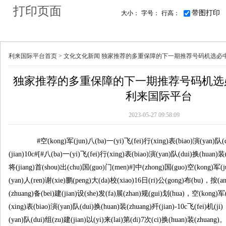
打印页面
带图打印
大小：
字号：
行高：
利来国际平台首页 >
文化
文化新闻
独家推荐的多重保障的下一期推荐号码机选必
独家推荐的多重保障的下一期推荐号码机选必中无疑
利来国际平台
2023-05-27 09:58:09
#空(kong)军(jun)八(ba)一(yi)飞(fei)行(xing)表(biao)演(yan)队(d
(jian)10c#[#八(ba)一(yi)飞(fei)行(xing)表(biao)演(yan)队(dui)换(huan)装
将(jiang)首(shou)出(chu)国(guo)门(men)#]中(zhong)国(guo)空(kong)军(
(yan)人(ren)谢(xie)鹏(peng)大(da)校(xiao)16日(ri)公(gong)布(bu)，按(a
(zhuang)备(bei)建(jian)设(she)发(fa)展(zhan)规(gui)划(hua)，空(kong)军
(xing)表(biao)演(yan)队(dui)换(huan)装(zhuang)歼(jian)-10c飞(fei)机(j
(yan)队(dui)组(zu)建(jian)以(yi)来(lai)第(di)7次(ci)换(huan)装(zhuang