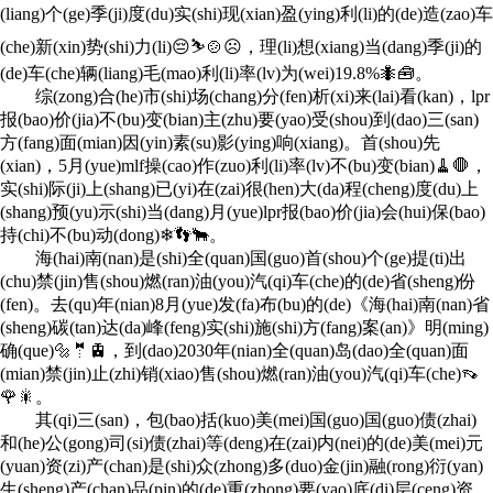
(liang)个(ge)季(ji)度(du)实(shi)现(xian)盈(ying)利(li)的(de)造(zao)车
(che)新(xin)势(shi)力(li)😔⛷🍲☹，理(li)想(xiang)当(dang)季(ji)的
(de)车(che)辆(liang)毛(mao)利(li)率(lv)为(wei)19.8%🐜🧰。
综(zong)合(he)市(shi)场(chang)分(fen)析(xi)来(lai)看(kan)，lpr
报(bao)价(jia)不(bu)变(bian)主(zhu)要(yao)受(shou)到(dao)三(san)
方(fang)面(mian)因(yin)素(su)影(ying)响(xiang)。首(shou)先
(xian)，5月(yue)mlf操(cao)作(zuo)利(li)率(lv)不(bu)变(bian)🧹🛑，
实(shi)际(ji)上(shang)已(yi)在(zai)很(hen)大(da)程(cheng)度(du)上
(shang)预(yu)示(shi)当(dang)月(yue)lpr报(bao)价(jia)会(hui)保(bao)
持(chi)不(bu)动(dong)❄👣🐂。
海(hai)南(nan)是(shi)全(quan)国(guo)首(shou)个(ge)提(ti)出
(chu)禁(jin)售(shou)燃(ran)油(you)汽(qi)车(che)的(de)省(sheng)份
(fen)。去(qu)年(nian)8月(yue)发(fa)布(bu)的(de)《海(hai)南(nan)省
(sheng)碳(tan)达(da)峰(feng)实(shi)施(shi)方(fang)案(an)》明(ming)
确(que)🔩🤵🚊，到(dao)2030年(nian)全(quan)岛(dao)全(quan)面
(mian)禁(jin)止(zhi)销(xiao)售(shou)燃(ran)油(you)汽(qi)车(che)👡
🌹🎇。
其(qi)三(san)，包(bao)括(kuo)美(mei)国(guo)国(guo)债(zhai)
和(he)公(gong)司(si)债(zhai)等(deng)在(zai)内(nei)的(de)美(mei)元
(yuan)资(zi)产(chan)是(shi)众(zhong)多(duo)金(jin)融(rong)衍(yan)
生(sheng)产(chan)品(pin)的(de)重(zhong)要(yao)底(di)层(ceng)资