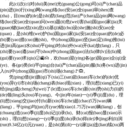
此(ci)次(ci)对(dui)美(mei)光(guang)公(gong)司(si)产(chan)品
(pin)进(jin)行(xing)网(wang)络(luo)安(an)全(quan)审(shen)查
(zha)，目(mu)的(de)是(shi)防(fang)范(fan)产(chan)品(pin)网(wang)
络(luo)安(an)全(quan)问(wen)题(ti)危(wei)害(hai)国(guo)家(jia)关
(guan)键(jian)信(xin)息(xi)基(ji)础(chu)设(she)施(shi)安(an)全
(quan)，是(shi)维(wei)护(hu)国(guo)家(jia)安(an)全(quan)的(de)必
(bi)要(yao)措(cuo)施(shi)。中(zhong)国(guo)坚(jian)定(ding)推(tui)
进(jin)高(gao)水(shui)平(ping)对(dui)外(wai)开(kai)放(fang)，只
(zhi)要(yao)遵(zun)守(shou)中(zhong)国(guo)法(fa)律(lv)法(fa)规
(gui)要(yao)求(qiu)🕝🚉🙍，欢(huan)迎(ying)各(ge)国(guo)企(qi)业
(ye)、各(ge)类(lei)平(ping)台(tai)产(chan)品(pin)服(fu)务(wu)进(jin)
入(ru)中(zhong)国(guo)市(shi)场(chang)🚩🙉。
凭(ping)借(jie)旗(qi)下(xia)三(san)款(kuan)车(che)的(de)优
(you)异(yi)市(shi)场(chang)表(biao)现(xian)，理(li)想(xiang)已(yi)
经(jing)成(cheng)为(wei)了(le)造(zao)车(che)新(xin)势(shi)力(li)的
(de)领(ling)头(tou)羊(yang)。今(jin)年(nian)一(yi)季(ji)度(du)，理
(li)想(xiang)交(jiao)付(fu)新(xin)车(che)超(chao)5万(wan)辆
(liang)，平(ping)均(jun)月(yue)销(xiao)1.75万(wan)辆(liang)，创
(chuang)造(zao)季(ji)度(du)记(ji)录(lu)。财(cai)报(bao)显(xian)示
(shi)，理(li)想(xiang)一(yi)季(ji)度(du)录(lu)得(de)净(jing)利(li)润
(run)9.34亿(yi)元(yuan)，是(shi)第(di)一(yi)家(jia)连(lian)续(xu)两