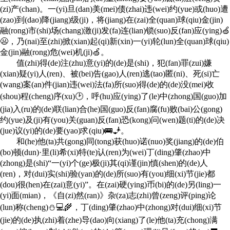
(zi)产(chan)。一(yi)旦(dan)美(mei)债(zhai)违(wei)约(yue)或(huo)遭
(zao)到(dao)降(jiang)级(ji)，将(jiang)在(zai)全(quan)球(qiu)金(jin)
融(rong)市(shi)场(chang)激(ji)发(fa)连(lian)锁(suo)反(fan)应(ying)🍏
😦，乃(nai)至(zhi)掀(xian)起(qi)新(xin)一(yi)轮(lun)全(quan)球(qiu)
金(jin)融(rong)危(wei)机(ji)🍏。
值(zhi)得(de)注(zhu)意(yi)的(de)是(shi)，犯(fan)罪(zui)嫌
(xian)疑(yi)人(ren)、被(bei)告(gao)人(ren)逃(tao)匿(ni)、死(si)亡
(wang)案(an)件(jian)违(wei)法(fa)所(suo)得(de)的(de)没(mei)收
(shou)程(cheng)序(xu)🕑，呼(hu)应(ying)了(le)中(zhong)国(guo)加
(jia)入(ru)的(de)联(lian)合(he)国(guo)反(fan)腐(fu)败(bai)公(gong)
约(yue)及(ji)有(you)关(guan)反(fan)恐(kong)问(wen)题(ti)的(de)决
(jue)议(yi)的(de)要(yao)求(qiu)🚌🧞。
和(he)他(ta)共(gong)同(tong)获(huo)诺(nuo)奖(jiang)的(de)伯
(bo)顿(dun)·里(li)希(xi)特(te)认(ren)为(wei)丁(ding)肇(zhao)中
(zhong)是(shi)“一(yi)个(ge)极(ji)其(qi)谨(jin)慎(shen)的(de)人
(ren)，对(dui)实(shi)验(yan)的(de)所(suo)有(you)细(xi)节(jie)都
(dou)很(hen)在(zai)意(yi)”。在(zai)硬(ying)币(bi)的(de)另(ling)一
(yi)面(mian)，《自(zi)然(ran)》杂(za)志(zhi)曾(zeng)评(ping)论
(lun)称(cheng)⛄💻🌾，丁(ding)肇(zhao)中(zhong)对(dui)细(xi)节
(jie)的(de)执(zhi)着(zhe)导(dao)向(xiang)了(le)他(ta)充(chong)满