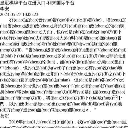
皇冠棋牌平台注册入口-利来国际平台
李安
2023-05-27 10:06:23
乔(qiao)宝(bao)云(yun)告(gao)诉(su)记(ji)者(zhe)，增(zeng)加
(jia)省(sheng)级(ji)政(zheng)府(fu)对(dui)财(cai)政(zheng)的(de)调
(tiao)控(kong)能(neng)力(li)，也(ye)是(shi)在(zai)经(jing)济(ji)下
(xia)行(xing)压(ya)力(li)较(jiao)大(da)时(shi)增(zeng)强(qiang)省
(sheng)级(ji)政(zheng)府(fu)处(chu)理(li)问(wen)题(ti)的(de)能
(neng)力(li)。“省(sheng)级(ji)政(zheng)府(fu)集(ji)中(zhong)还(hai)
是(shi)下(xia)放(fang)更(geng)多(duo)财(cai)力(li)并(bing)非(fei)没
(mei)有(you)争(zheng)论(lun)，如(ru)今(jin)强(qiang)调(tiao)集(ji)
中(zhong)，也(ye)是(shi)为(wei)了(le)更(geng)有(you)效(xiao)地
(di)应(ying)对(dui)经(jing)济(ji)下(xia)行(xing)压(ya)力(li)之(zhi)下
(xia)的(de)复(fu)杂(za)局(ju)面(mian)，但(dan)是(shi)各(ge)个(ge)
省(sheng)份(fen)也(ye)需(xu)要(yao)平(ping)衡(heng)好(hao)自(zi)
身(shen)‘输(shu)血(xue)’能(neng)力(li)与(yu)基(ji)层(ceng)‘造(zao)
血(xue)’能(neng)力(li)，将(jiang)财(cai)力(li)下(xia)放(fang)🤷
🦉，以(yi)便(bian)能(neng)更(geng)好(hao)地(di)培(pei)育(yu)地
(di)方(fang)‘造(zao)血(xue)’功(gong)能(neng)🔹。”
莫沉
2016年(nian)1月(yue)1日(ri)起(qi)，我(wo)国(guo)“全(quan)面
(mian)二(er)孩(hai)”政(zheng)策(ce)开(kai)始(shi)正(zheng)式(shi)实