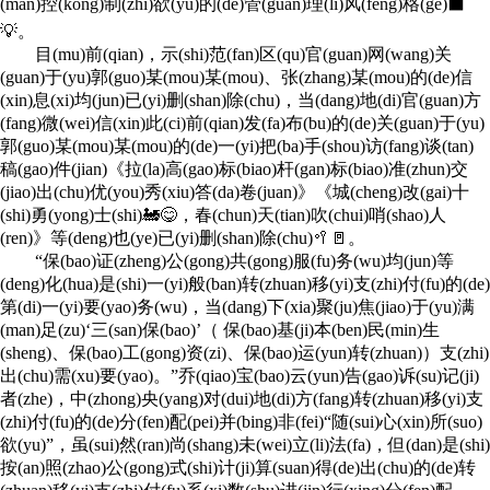
(man)控(kong)制(zhi)欲(yu)的(de)管(guan)理(li)风(feng)格(ge)⬛
💡。
目(mu)前(qian)，示(shi)范(fan)区(qu)官(guan)网(wang)关
(guan)于(yu)郭(guo)某(mou)某(mou)、张(zhang)某(mou)的(de)信
(xin)息(xi)均(jun)已(yi)删(shan)除(chu)，当(dang)地(di)官(guan)方
(fang)微(wei)信(xin)此(ci)前(qian)发(fa)布(bu)的(de)关(guan)于(yu)
郭(guo)某(mou)某(mou)的(de)一(yi)把(ba)手(shou)访(fang)谈(tan)
稿(gao)件(jian)《拉(la)高(gao)标(biao)杆(gan)标(biao)准(zhun)交
(jiao)出(chu)优(you)秀(xiu)答(da)卷(juan)》《城(cheng)改(gai)十
(shi)勇(yong)士(shi)🚂😋，春(chun)天(tian)吹(chui)哨(shao)人
(ren)》等(deng)也(ye)已(yi)删(shan)除(chu)🥍🚪。
“保(bao)证(zheng)公(gong)共(gong)服(fu)务(wu)均(jun)等
(deng)化(hua)是(shi)一(yi)般(ban)转(zhuan)移(yi)支(zhi)付(fu)的(de)
第(di)一(yi)要(yao)务(wu)，当(dang)下(xia)聚(ju)焦(jiao)于(yu)满
(man)足(zu)‘三(san)保(bao)’（ 保(bao)基(ji)本(ben)民(min)生
(sheng)、保(bao)工(gong)资(zi)、保(bao)运(yun)转(zhuan)）支(zhi)
出(chu)需(xu)要(yao)。”乔(qiao)宝(bao)云(yun)告(gao)诉(su)记(ji)
者(zhe)，中(zhong)央(yang)对(dui)地(di)方(fang)转(zhuan)移(yi)支
(zhi)付(fu)的(de)分(fen)配(pei)并(bing)非(fei)“随(sui)心(xin)所(suo)
欲(yu)”，虽(sui)然(ran)尚(shang)未(wei)立(li)法(fa)，但(dan)是(shi)
按(an)照(zhao)公(gong)式(shi)计(ji)算(suan)得(de)出(chu)的(de)转