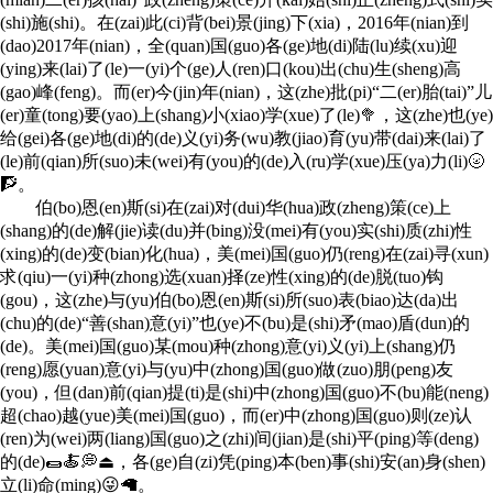
(shi)施(shi)。在(zai)此(ci)背(bei)景(jing)下(xia)，2016年(nian)到
(dao)2017年(nian)，全(quan)国(guo)各(ge)地(di)陆(lu)续(xu)迎
(ying)来(lai)了(le)一(yi)个(ge)人(ren)口(kou)出(chu)生(sheng)高
(gao)峰(feng)。而(er)今(jin)年(nian)，这(zhe)批(pi)“二(er)胎(tai)”儿
(er)童(tong)要(yao)上(shang)小(xiao)学(xue)了(le)🥦，这(zhe)也(ye)
给(gei)各(ge)地(di)的(de)义(yi)务(wu)教(jiao)育(yu)带(dai)来(lai)了
(le)前(qian)所(suo)未(wei)有(you)的(de)入(ru)学(xue)压(ya)力(li)🌝
🧗。
伯(bo)恩(en)斯(si)在(zai)对(dui)华(hua)政(zheng)策(ce)上
(shang)的(de)解(jie)读(du)并(bing)没(mei)有(you)实(shi)质(zhi)性
(xing)的(de)变(bian)化(hua)，美(mei)国(guo)仍(reng)在(zai)寻(xun)
求(qiu)一(yi)种(zhong)选(xuan)择(ze)性(xing)的(de)脱(tuo)钩
(gou)，这(zhe)与(yu)伯(bo)恩(en)斯(si)所(suo)表(biao)达(da)出
(chu)的(de)“善(shan)意(yi)”也(ye)不(bu)是(shi)矛(mao)盾(dun)的
(de)。美(mei)国(guo)某(mou)种(zhong)意(yi)义(yi)上(shang)仍
(reng)愿(yuan)意(yi)与(yu)中(zhong)国(guo)做(zuo)朋(peng)友
(you)，但(dan)前(qian)提(ti)是(shi)中(zhong)国(guo)不(bu)能(neng)
超(chao)越(yue)美(mei)国(guo)，而(er)中(zhong)国(guo)则(ze)认
(ren)为(wei)两(liang)国(guo)之(zhi)间(jian)是(shi)平(ping)等(deng)
的(de)🌯🍝💭⏏，各(ge)自(zi)凭(ping)本(ben)事(shi)安(an)身(shen)
立(li)命(ming)😜🦙。