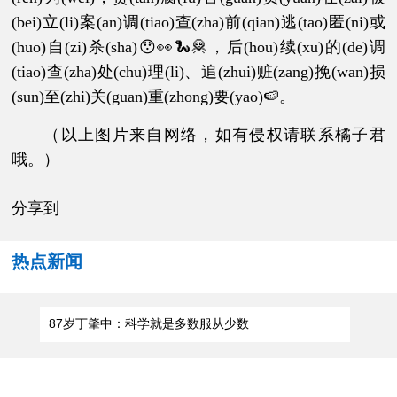
(bei)立(li)案(an)调(tiao)查(zha)前(qian)逃(tao)匿(ni)或
(huo)自(zi)杀(sha)😯👀🐍🦧，后(hou)续(xu)的(de)调
(tiao)查(zha)处(chu)理(li)、追(zhui)赃(zang)挽(wan)损
(sun)至(zhi)关(guan)重(zhong)要(yao)🍉。
（以上图片来自网络，如有侵权请联系橘子君
哦。）
分享到
热点新闻