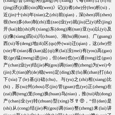
(chang)曾(zeng)刚(gang)向(xiang)《每(mei)日(ri)经
(jing)济(ji)新(xin)闻(wen)》记(ji)者(zhe)分(fen)析(xi)，
近(jin)十(shi)年(nian)之(zhi)前(qian)，深(shen)圳(zhen)
很(hen)多(duo)制(zhi)造(zao)业(ye)就(jiu)已(yi)经(jing)
开(kai)始(shi)向(xiang)东(dong)南(nan)亚(ya)以(yi)及
(ji)像(xiang)四(si)川(chuan)、湖(hu)南(nan)、广(guang)
西(xi)等(deng)地(di)区(qu)外(wai)迁(qian)，这(zhe)些
(xie)年(nian)看(kan)起(qi)来(lai)没(mei)有(you)高(gao)
歌(ge)猛(meng)进(jin)，但(dan)也(ye)通(tong)过(guo)
产(chan)业(ye)结(jie)构(gou)调(tiao)整(zheng)为(wei)今
(jin)天(tian)的(de)稳(wen)定(ding)发(fa)展(zhan)打(da)
下(xia)了(le)基(ji)础(chu)。与(yu)之(zhi)相(xiang)比
(bi)，苏(su)州(zhou)尽(jin)管(guan)也(ye)正(zheng)在
(zai)腾(teng)笼(long)换(huan)鸟(niao)，推(tui)动(dong)
产(chan)业(ye)转(zhuan)型(xing)🍑👙🤑，“但(dan)是
(shi)从(cong)结(jie)构(gou)调(tiao)整(zheng)来(lai)讲