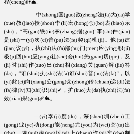
程(cheng)👬⏏。
中(zhong)国(guo)政(zheng)法(fa)大(da)学
(xue)教(jiao)授(shou)李(li)宏(hong)勃(bo)表(biao)示
(shi)，“高(gao)铁(tie)掌(zhang)掴(guo)”事(shi)件(jian)
是(shi)一(yi)次(ci)普(pu)法(fa)契(qi)机(ji)。他(ta)建
(jian)议(yi)，执(zhi)法(fa)部(bu)门(men)应(ying)积(ji)
极(ji)回(hui)应(ying)社(she)会(hui)关(guan)切(qie)，及
(ji)时(shi)作(zuo)出(chu)相(xiang)关(guan)解(jie)答
(da)，“谁(shui)执(zhi)法(fa)谁(shui)普(pu)法(fa)”，以
(yi)此(ci)向(xiang)公(gong)众(zhong)传(chuan)递(di)法
(fa)律(lv)知(zhi)识(shi)✔，扩(kuo)大(da)执(zhi)法(fa)
效(xiao)果(guo)🩹🐇。
一(yi)季(ji)度(du)，深(shen)圳(zhen)工
(gong)业(ye)动(dong)能(neng)尤(you)为(wei)突(tu)出
(chu)，规(gui)模(mo)以(yi)上(shang)汽(qi)车(che)制