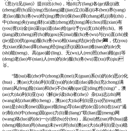
《意(yi)见(jian)》提(ti)出(chu)，地(di)方(fang)各(ge)级(ji)政
(zheng)府(fu)应(ying)当(dang)建(jian)立(li)基(ji)本(ben)养(yang)
老(lao)服(fu)务(wu)经(jing)费(fei)保(bao)障(zhang)机(ji)制(zhi)，
中(zhong)央(yang)财(cai)政(zheng)统(tong)筹(chou)现(xian)有
(you)资(zi)金(jin)渠(qu)道(dao)给(gei)予(yu)支(zhi)持(chi)。将
(jiang)政(zheng)府(fu)购(gou)买(mai)服(fu)务(wu)与(yu)直(zhi)接
(jie)提(ti)供(gong)服(fu)务(wu)相(xiang)结(jie)合(he)🚒，优(you)
先(xian)保(bao)障(zhang)经(jing)济(ji)困(kun)难(nan)的(de)失
(shi)能(neng)、高(gao)龄(ling)、无(wu)人(ren)照(zhao)顾(gu)等
(deng)老(lao)年(nian)人(ren)的(de)服(fu)务(wu)需(xu)求(qiu)
🥈。
“随(sui)着(zhe)中(zhong)美(mei)关(guan)系(xi)的(de)恶(e)化
(hua)，澳(ao)大(da)利(li)亚(ya)的(de)道(dao)路(lu)充(chong)满
(man)风(feng)险(xian)和(he)不(bu)确(que)定(ding)性(xing)”，澳
(ao)大(da)利(li)亚(ya)《解(jie)读(du)者(zhe)》杂(za)志(zhi)网
(wang)站(zhan)称(cheng)，澳(ao)大(da)利(li)亚(ya)仍(reng)然
(ran)是(shi)美(mei)国(guo)领(ling)导(dao)的(de)旨(zhi)在(zai)“遏
(e)制(zhi)中(zhong)国(guo)力(li)量(liang)”联(lian)盟(meng)网
(wang)络(luo)的(de)一(yi)部(bu)分(fen)，虽(sui)然(ran)华(hua)盛
(sheng)顿(dun)尚(shang)未(wei)对(dui)澳(ao)大(da)利(li)亚(ya)稳