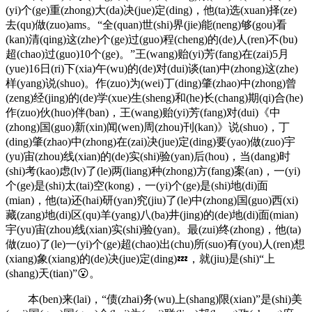
(yi)个(ge)重(zhong)大(da)决(jue)定(ding)，他(ta)选(xuan)择(ze)
去(qu)做(zuo)ams。“全(quan)世(shi)界(jie)能(neng)够(gou)看
(kan)清(qing)这(zhe)个(ge)过(guo)程(cheng)的(de)人(ren)不(bu)
超(chao)过(guo)10个(ge)。”王(wang)贻(yi)芳(fang)在(zai)5月
(yue)16日(ri)下(xia)午(wu)的(de)对(dui)谈(tan)中(zhong)这(zhe)
样(yang)说(shuo)。作(zuo)为(wei)丁(ding)肇(zhao)中(zhong)曾
(zeng)经(jing)的(de)学(xue)生(sheng)和(he)长(chang)期(qi)合(he)
作(zuo)伙(huo)伴(ban)，王(wang)贻(yi)芳(fang)对(dui)《中
(zhong)国(guo)新(xin)闻(wen)周(zhou)刊(kan)》说(shuo)，丁
(ding)肇(zhao)中(zhong)在(zai)决(jue)定(ding)要(yao)做(zuo)宇
(yu)宙(zhou)线(xian)的(de)实(shi)验(yan)后(hou)，当(dang)时
(shi)考(kao)虑(lv)了(le)两(liang)种(zhong)方(fang)案(an)，一(yi)
个(ge)是(shi)太(tai)空(kong)，一(yi)个(ge)是(shi)地(di)面
(mian)，他(ta)还(hai)研(yan)究(jiu)了(le)中(zhong)国(guo)西(xi)
藏(zang)地(di)区(qu)羊(yang)八(ba)井(jing)的(de)地(di)面(mian)
宇(yu)宙(zhou)线(xian)实(shi)验(yan)。最(zui)终(zhong)，他(ta)
做(zuo)了(le)一(yi)个(ge)超(chao)出(chu)所(suo)有(you)人(ren)想
(xiang)象(xiang)的(de)决(jue)定(ding)💤，就(jiu)是(shi)“上
(shang)天(tian)”😮。
本(ben)来(lai)，“债(zhai)务(wu)上(shang)限(xian)”是(shi)美