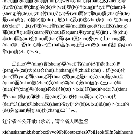
(mei)国(guo)国(guo)会(hui)为(wei)联(lian)邦(bang)政(zheng)府
(fu)设(she)定(ding)的(de)为(wei)履(lv)行(xing)已(yi)产(chan)生
(sheng)的(de)支(zhi)付(fu)义(yi)务(wu)而(er)举(ju)债(zhai)的(de)
最(zui)高(gao)额(e)度(du)，触(chu)及(ji)这(zhe)条(tiao)“红(hong)
线(xian)”，意(yi)味(wei)着(zhe)美(mei)国(guo)财(cai)政(zheng)
部(bu)借(jie)款(kuan)授(shou)权(quan)用(yong)尽(jin)，除(chu)
非(fei)国(guo)会(hui)调(tiao)高(gao)债(zhai)务(wu)上(shang)限
(xian)🌐，否(fou)则(ze)白(bai)宫(gong)无(wu)权(quan)继(ji)续(xu)
举(ju)债(zhai)📉🦟。
辽(liao)宁(ning)省(sheng)委(wei)书(shu)记(ji)郝(hao)鹏
(peng)在(zai)大(da)会(hui)上(shang)指(zhi)出(chu)，优(you)化
(hua)营(ying)商(shang)环(huan)境(jing)是(shi)实(shi)施(shi)全
(quan)面(mian)振(zhen)兴(xing)新(xin)突(tu)破(po)三(san)年
(nian)行(xing)动(dong)必(bi)须(xu)下(xia)好(hao)的(de)先(xian)
手(shou)棋(qi)💣🉑，是(shi)打(da)好(hao)新(xin)时(shi)代
(dai)“辽(liao)沈(shen)战(zhan)役(yi)”必(bi)须(xu)拿(na)下(xia)的
(de)关(guan)键(jian)仗(zhang)🦺🦳🐀。
辽宁省长公开做出承诺，请全省人民监督
xjqhnskzmmkbsbtmbzc9yyo99bl0optpzqjez97bil1eokf9lfn5ahih