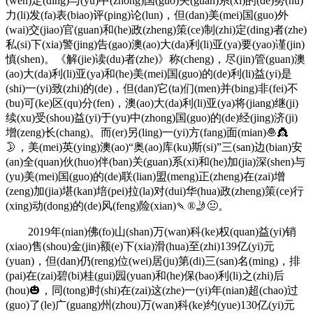
(wen)定(ding)与(yu)中(zhong)国(guo)关(guan)系(xi)的(de)努(nu)
力(li)发(fa)表(biao)评(ping)论(lun)，但(dan)美(mei)国(guo)外
(wai)交(jiao)官(guan)和(he)政(zheng)策(ce)制(zhi)定(ding)者(zhe)
私(si)下(xia)警(jing)告(gao)澳(ao)大(da)利(li)亚(ya)要(yao)谨(jin)
慎(shen)。《解(jie)读(du)者(zhe)》称(cheng)，尽(jin)管(guan)澳
(ao)大(da)利(li)亚(ya)和(he)美(mei)国(guo)的(de)利(li)益(yi)是
(shi)一(yi)致(zhi)的(de)，但(dan)它(ta)们(men)并(bing)非(fei)不
(bu)可(ke)区(qu)分(fen)，澳(ao)大(da)利(li)亚(ya)将(jiang)继(ji)
续(xu)受(shou)益(yi)于(yu)中(zhong)国(guo)的(de)经(jing)济(ji)
增(zeng)长(chang)。而(er)另(ling)一(yi)方(fang)面(mian)🧆👸
🌛，美(mei)英(ying)澳(ao)“奥(ao)库(ku)斯(si)”三(san)边(bian)安
(an)全(quan)伙(huo)伴(ban)关(guan)系(xi)和(he)加(jia)深(shen)与
(yu)美(mei)国(guo)的(de)联(lian)盟(meng)正(zheng)在(zai)增
(zeng)加(jia)堪(kan)培(pei)拉(la)对(dui)华(hua)政(zheng)策(ce)行
(xing)动(dong)的(de)风(feng)险(xian)🍡®🤳😐。
2019年(nian)佛(fo)山(shan)万(wan)科(ke)权(quan)益(yi)销
(xiao)售(shou)金(jin)额(e)下(xia)滑(hua)至(zhi)139亿(yi)元
(yuan)，但(dan)仍(reng)位(wei)居(ju)第(di)三(san)名(ming)，排
(pai)在(zai)碧(bi)桂(gui)园(yuan)和(he)保(bao)利(li)之(zhi)后
(hou)🎃，同(tong)时(shi)在(zai)这(zhe)一(yi)年(nian)超(chao)过
(guo)了(le)广(guang)州(zhou)万(wan)科(ke)约(yue)130亿(yi)元