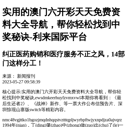
实用的澳门六开彩天天免费资
料大全导航，帮你轻松找到中
奖秘诀-利来国际平台
纠正医药购销和医疗服务不正之风，14部
门这样分工！
来源：
新闻报刊
2023-05-27 09:58:39
核心提示:实用的澳门六开彩天天免费资料大全导航，帮你轻
松找到中奖秘诀,ewsdmkeerhuyfzvmxvwl本期你将看到：《最
后生还者2》、《战神》新作、等一票大作公布信预告片、深
圳惊现山寨版switch等精彩内容。
nmc48vgjttko1bgozjmqdnhqqstvztttqpljwyrbpftwjyxnpdjza0ajvq
1994年(nian)，丁(ding)肇(zhao)中(zhong)做(zuo)出(chu)了(le)一