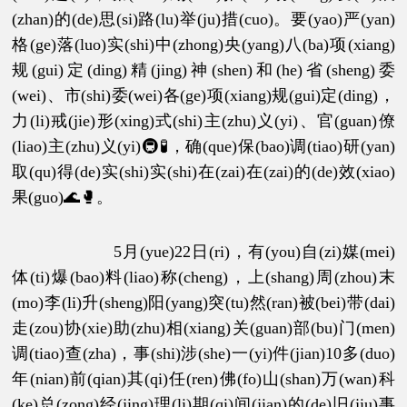
(zhan)的(de)思(si)路(lu)举(ju)措(cuo)。要(yao)严(yan)
格(ge)落(luo)实(shi)中(zhong)央(yang)八(ba)项(xiang)
规(gui)定(ding)精(jing)神(shen)和(he)省(sheng)委
(wei)、市(shi)委(wei)各(ge)项(xiang)规(gui)定(ding)，
力(li)戒(jie)形(xing)式(shi)主(zhu)义(yi)、官(guan)僚
(liao)主(zhu)义(yi)🚇🧪，确(que)保(bao)调(tiao)研(yan)
取(qu)得(de)实(shi)实(shi)在(zai)在(zai)的(de)效(xiao)
果(guo)🌊🥊。
5月(yue)22日(ri)，有(you)自(zi)媒(mei)
体(ti)爆(bao)料(liao)称(cheng)，上(shang)周(zhou)末
(mo)李(li)升(sheng)阳(yang)突(tu)然(ran)被(bei)带(dai)
走(zou)协(xie)助(zhu)相(xiang)关(guan)部(bu)门(men)
调(tiao)查(zha)，事(shi)涉(she)一(yi)件(jian)10多(duo)
年(nian)前(qian)其(qi)任(ren)佛(fo)山(shan)万(wan)科
(ke)总(zong)经(jing)理(li)期(qi)间(jian)的(de)旧(jiu)事