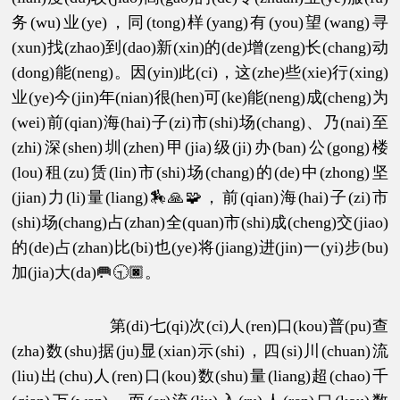
务(wu)业(ye)，同(tong)样(yang)有(you)望(wang)寻
(xun)找(zhao)到(dao)新(xin)的(de)增(zeng)长(chang)动
(dong)能(neng)。因(yin)此(ci)，这(zhe)些(xie)行(xing)
业(ye)今(jin)年(nian)很(hen)可(ke)能(neng)成(cheng)为
(wei)前(qian)海(hai)子(zi)市(shi)场(chang)、乃(nai)至
(zhi)深(shen)圳(zhen)甲(jia)级(ji)办(ban)公(gong)楼
(lou)租(zu)赁(lin)市(shi)场(chang)的(de)中(zhong)坚
(jian)力(li)量(liang)🏇🙏🧩，前(qian)海(hai)子(zi)市
(shi)场(chang)占(zhan)全(quan)市(shi)成(cheng)交(jiao)
的(de)占(zhan)比(bi)也(ye)将(jiang)进(jin)一(yi)步(bu)
加(jia)大(da)🥅🕤🏿。
第(di)七(qi)次(ci)人(ren)口(kou)普(pu)查
(zha)数(shu)据(ju)显(xian)示(shi)，四(si)川(chuan)流
(liu)出(chu)人(ren)口(kou)数(shu)量(liang)超(chao)千