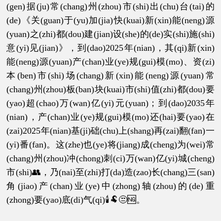
(gen)据(ju)常(chang)州(zhou)市(shi)出(chu)台(tai)的
(de)《关(guan)于(yu)加(jia)快(kuai)新(xin)能(neng)源
(yuan)之(zhi)都(dou)建(jian)设(she)的(de)实(shi)施(shi)
意(yi)见(jian)》，到(dao)2025年(nian)，其(qi)新(xin)
能(neng)源(yuan)产(chan)业(ye)规(gui)模(mo)、资(zi)
本(ben)市(shi)场(chang)新(xin)能(neng)源(yuan)常
(chang)州(zhou)板(ban)块(kuai)市(shi)值(zhi)都(dou)要
(yao)超(chao)万(wan)亿(yi)元(yuan)；到(dao)2035年
(nian)，产(chan)业(ye)规(gui)模(mo)还(hai)要(yao)在
(zai)2025年(nian)基(ji)础(chu)上(shang)再(zai)翻(fan)一
(yi)番(fan)。这(zhe)也(ye)将(jiang)成(cheng)为(wei)常
(chang)州(zhou)冲(chong)刺(ci)万(wan)亿(yi)城(cheng)
市(shi)👥，乃(nai)至(zhi)打(da)造(zao)长(chang)三(san)
角(jiao)产(chan)业(ye)中(zhong)轴(zhou)的(de)重
(zhong)要(yao)底(di)气(qi)🕯🐏😒🆖。