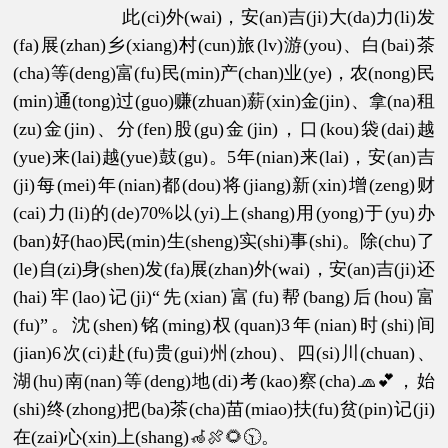
此(ci)外(wai)，安(an)吉(ji)大(da)力(li)发
(fa)展(zhan)乡(xiang)村(cun)旅(lv)游(you)、白(bai)茶
(cha)等(deng)富(fu)民(min)产(chan)业(ye)，农(nong)民
(min)通(tong)过(guo)赚(zhuan)薪(xin)金(jin)、拿(na)租
(zu)金(jin)、分(fen)股(gu)金(jin)，口(kou)袋(dai)越
(yue)来(lai)越(yue)鼓(gu)。5年(nian)来(lai)，安(an)吉
(ji)每(mei)年(nian)都(dou)将(jiang)新(xin)增(zeng)财
(cai)力(li)的(de)70%以(yi)上(shang)用(yong)于(yu)办
(ban)好(hao)民(min)生(sheng)实(shi)事(shi)。除(chu)了
(le)自(zi)身(shen)发(fa)展(zhan)外(wai)，安(an)吉(ji)还
(hai)牢(lao)记(ji)“先(xian)富(fu)帮(bang)后(hou)富
(fu)”。沈(shen)铭(ming)权(quan)3年(nian)时(shi)间
(jian)6次(ci)赴(fu)贵(gui)州(zhou)、四(si)川(chuan)、
湖(hu)南(nan)等(deng)地(di)考(kao)察(cha)🧢💕，始
(shi)终(zhong)把(ba)茶(cha)苗(miao)扶(fu)贫(pin)记(ji)
在(zai)心(xin)上(shang)🦽🍖🌻🕥。