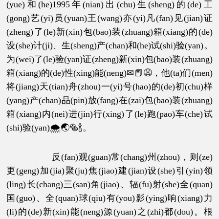
(yue)和(he)1995年(nian)出(chu)生(sheng)的(de)工
(gong)艺(yi)员(yuan)王(wang)亦(yi)凡(fan)见(jian)证
(zheng)了(le)新(xin)包(bao)装(zhuang)箱(xiang)的(de)
设(she)计(ji)、生(sheng)产(chan)和(he)试(shi)验(yan)。
为(wei)了(le)验(yan)证(zheng)新(xin)包(bao)装(zhuang)
箱(xiang)的(de)性(xing)能(neng)✉📕😩，他(ta)们(men)
将(jiang)天(tian)舟(zhou)一(yi)号(hao)的(de)初(chu)样
(yang)产(chan)品(pin)放(fang)在(zai)包(bao)装(zhuang)
箱(xiang)内(nei)进(jin)行(xing)了(le)跑(pao)车(che)试
(shi)验(yan)🌨🌏🥯🍾。
反(fan)观(guan)常(chang)州(zhou)，则(ze)
更(geng)加(jia)聚(ju)焦(jiao)建(jian)设(she)引(yin)领
(ling)长(chang)三(san)角(jiao)、辐(fu)射(she)全(quan)
国(guo)、全(quan)球(qiu)有(you)影(ying)响(xiang)力
(li)的(de)新(xin)能(neng)源(yuan)之(zhi)都(dou)。根