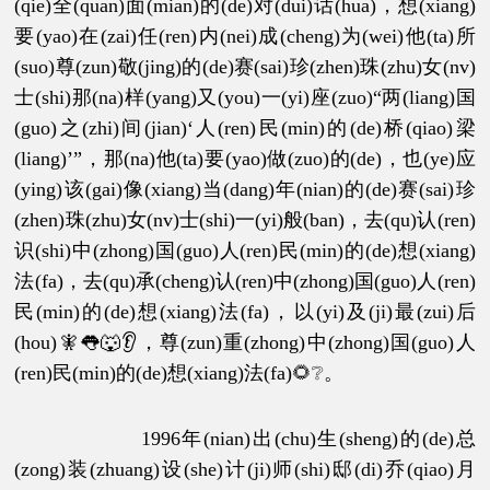
(qie)全(quan)面(mian)的(de)对(dui)话(hua)，想(xiang)
要(yao)在(zai)任(ren)内(nei)成(cheng)为(wei)他(ta)所
(suo)尊(zun)敬(jing)的(de)赛(sai)珍(zhen)珠(zhu)女(nv)
士(shi)那(na)样(yang)又(you)一(yi)座(zuo)“两(liang)国
(guo)之(zhi)间(jian)‘人(ren)民(min)的(de)桥(qiao)梁
(liang)’”，那(na)他(ta)要(yao)做(zuo)的(de)，也(ye)应
(ying)该(gai)像(xiang)当(dang)年(nian)的(de)赛(sai)珍
(zhen)珠(zhu)女(nv)士(shi)一(yi)般(ban)，去(qu)认(ren)
识(shi)中(zhong)国(guo)人(ren)民(min)的(de)想(xiang)
法(fa)，去(qu)承(cheng)认(ren)中(zhong)国(guo)人(ren)
民(min)的(de)想(xiang)法(fa)，以(yi)及(ji)最(zui)后
(hou)🧚👅🐺👂，尊(zun)重(zhong)中(zhong)国(guo)人
(ren)民(min)的(de)想(xiang)法(fa)🌻❔。
1996年(nian)出(chu)生(sheng)的(de)总
(zong)装(zhuang)设(she)计(ji)师(shi)邸(di)乔(qiao)月