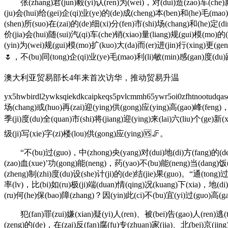
张(zhang)君(jun)毅(yi)认(ren)为(wei)，对(dui)造(zao)车(che)新(x
(ju)会(hui)给(gei)企(qi)业(ye)的(de)成(cheng)本(ben)和(he)毛(mao
(shen)所(suo)在(zai)的(de)细(xi)分(fen)市(shi)场(chang)和(he)定(
价(jia)会(hui)随(sui)汽(qi)车(che)销(xiao)量(liang)规(gui)模(mo)
(yin)为(wei)规(gui)模(mo)扩(kuo)大(da)而(er)进(jin)行(xing)更(ge
🌷，不(bu)同(tong)企(qi)业(ye)毛(mao)利(li)敏(min)感(gan)度(du)
澳大利亚贸易部长4年来首次访华，推动贸易升温
yx5hwbirdl2ywksqiekdkcaipkeqs5pvlcmmh65ywr5oi0zfhtnootudq
场(chang)或(huo)再(zai)迎(ying)供(gong)应(ying)高(gao)峰(feng)
季(ji)度(du)全(quan)市(shi)将(jiang)迎(ying)来(lai)六(liu)个(ge)新
级(ji)写(xie)字(zi)楼(lou)供(gong)应(ying)🆚🦵。
“不(bu)过(guo)，中(zhong)央(yang)对(dui)地(di)方(fang)的(de)转(
(zao)血(xue)’功(gong)能(neng)，药(yao)不(bu)能(neng)当(dang)饭(f
(zheng)制(zhi)度(du)设(she)计(ji)的(de)结(jie)果(guo)。“通(tong)过
率(lv)，比(bi)如(ru)极(ji)端(duan)情(qing)况(kuang)下(xia)，地(di)
(ru)何(he)保(bao)障(zhang)？因(yin)此(ci)不(bu)宜(yi)过(guo)高(ga
犯(fan)罪(zui)嫌(xian)疑(yi)人(ren)、被(bei)告(gao)人(ren)逃(ta
(zeng)的(de)，在(zai)反(fan)腐(fu)专(zhuan)家(jia)、北(bei)京(jing