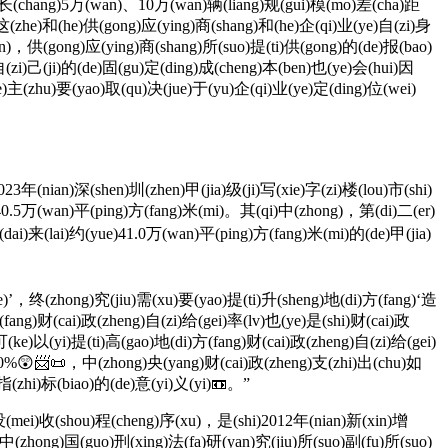
g)长(chang)5万(wan)、10万(wan)辆(liang)规(gui)模(mo)差(cha)距
，这(zhe)和(he)供(gong)应(ying)商(shang)和(he)企(qi)业(ye)自(zi)身
an)，供(gong)应(ying)商(shang)所(suo)提(ti)供(gong)的(de)报(bao)
自(zi)己(ji)的(de)固(gu)定(ding)成(cheng)本(ben)也(ye)会(hui)因
e)主(zhu)要(yao)取(qu)决(jue)于(yu)企(qi)业(ye)定(ding)位(wei)
3年(nian)深(shen)圳(zhen)甲(jia)级(ji)写(xie)字(zi)楼(lou)市(shi)
140.5万(wan)平(ping)方(fang)米(mi)。其(qi)中(zhong)，第(di)二(er)
dai)来(lai)约(yue)41.0万(wan)平(ping)方(fang)米(mi)的(de)甲(jia)
’，终(zhong)究(jiu)需(xu)要(yao)提(ti)升(sheng)地(di)方(fang)‘造
ang)财(cai)政(zheng)自(zi)给(gei)率(lv)也(ye)是(shi)财(cai)政
(ke)以(yi)提(ti)高(gao)地(di)方(fang)财(cai)政(zheng)自(zi)给(gei)
100%😲📨📜，中(zhong)央(yang)财(cai)政(zheng)支(zhi)出(chu)如
指(zhi)标(biao)的(de)意(yi)义(yi)📼。”
(mei)收(shou)程(cheng)序(xu)，是(shi)2012年(nian)新(xin)增
中(zhong)国(guo)刑(xing)法(fa)研(yan)究(jiu)所(suo)副(fu)所(suo)