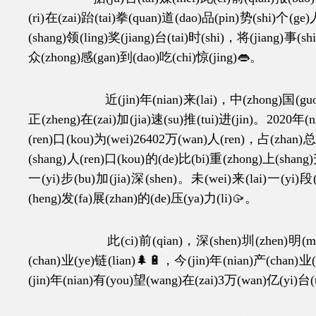
(ri)在(zai)跆(tai)拳(quan)道(dao)品(pin)势(shi)个(g
(shang)领(ling)奖(jiang)台(tai)时(shi)，将(jiang)事(
众(zhong)感(gan)到(dao)吃(chi)惊(jing)👄。
近(jin)年(nian)来(lai)，中(zhong)国(guo)人(re
正(zheng)在(zai)加(jia)速(su)推(tui)进(jin)。2020年(
(ren)口(kou)为(wei)26402万(wan)人(ren)，占(zhan)总
(shang)人(ren)口(kou)的(de)比(bi)重(zhong)上(shang
一(yi)步(bu)加(jia)深(shen)。未(wei)来(lai)一(yi)段(
(heng)发(fa)展(zhan)的(de)压(ya)力(li)🥠。
此(ci)前(qian)，深(shen)圳(zhen)明(ming)确(
(chan)业(ye)链(lian)🌲🔋，今(jin)年(nian)产(chan)业
(jin)年(nian)有(you)望(wang)在(zai)3万(wan)亿(yi)台(