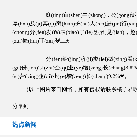
庭(ting)审(shen)中(zhong)，公(gong)诉(su)机(j
厚(hou)及(ji)其(qi)辩(bian)护(hu)人(ren)进(jin)行(xi
(chong)分(fen)发(fa)表(biao)了(le)意(yi)见(jian)，赵
(zui)悔(hui)罪(zui)🐓🎞🖲。
分(fen)经(jing)济(ji)类(lei)型(xing)看(kan)
(gu)份(fen)制(zhi)企(qi)业(ye)增(zeng)长(chang)3.
(si)营(ying)企(qi)业(ye)增(zeng)长(chang)9.2%❤。
（以上图片来自网络，如有侵权请联系橘子君
分享到
热点新闻