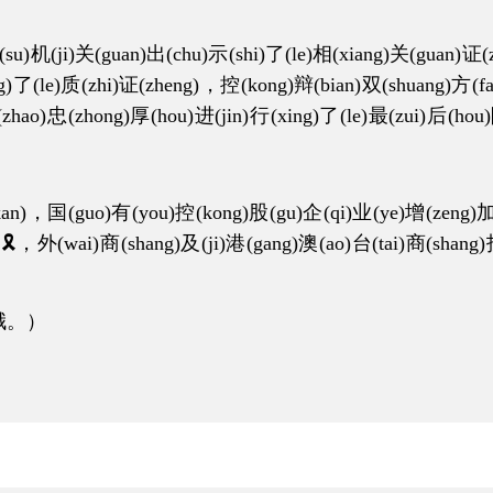
i)关(guan)出(chu)示(shi)了(le)相(xiang)关(guan)证(zhe
ng)了(le)质(zhi)证(zheng)，控(kong)辩(bian)双(shuang)方(fa
(zhao)忠(zhong)厚(hou)进(jin)行(xing)了(le)最(zui)后(ho
，国(guo)有(you)控(kong)股(gu)企(qi)业(ye)增(zeng)加(j
8%🎗，外(wai)商(shang)及(ji)港(gang)澳(ao)台(tai)商(shang
哦。）