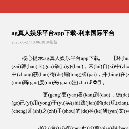
ag真人娱乐平台app下载-利来国际平台
2023-05-27 10:06:38
卢迎新
核心提示:ag真人娱乐平台app下载, 【环(huan)球(qiu)网
(zai)韩(han)国(guo)举(ju)办(ban)，来(lai)自(zi)中(zho
中(zhong)获(huo)得(de)铜(tong)牌(pai)，并(bing)在(z
(min)高(gao)度(du)关(guan)注(zhu)🤾⛔📕。
更(geng)要(yao)看(kan)到(dao)，德(de)事(shi)隆
(ge)已(yi)用(yong)于(yu)实(shi)践(jian)的(de)现(xian
(cheng)师(shi)之(zhi)手(shou)的(de)科(ke)研(yan)文
据(ju)台(tai)媒(mei)此(ci)前(qian)报(bao)道(