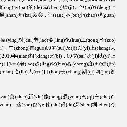
铜(tong)牌(pai)的(de)成(cheng)绩(ji)。他(ta)登(deng)上
i)展(zhan)开(kai)🎤😠，让(rang)不(bu)少(shao)观(guan)
ying)对(dui)老(lao)龄(ling)化(hua)工(gong)作(zuo)
hi)，中(zhong)国(guo)60岁(sui)及(ji)以(yi)上(shang)人
2010年(nian)相(xiang)比(bi)，60岁(sui)及(ji)以(yi)上
)口(kou)老(lao)龄(ling)化(hua)程(cheng)度(du)进(jin)
(mian)临(lin)人(ren)口(kou)长(chang)期(qi)均(jun)衡
n)善(shan)新(xin)能(neng)源(yuan)汽(qi)车(che)产
元(yuan)。这(zhe)也(ye)使(shi)得(de)深(shen)圳(zhen)今