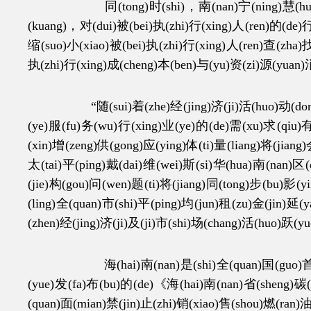
同(tong)时(shi)，南(nan)宁(ning)慧(hui)泊(bo
(kuang)，对(dui)被(bei)执(zhi)行(xing)人(ren)的(de)行
缩(suo)小(xiao)被(bei)执(zhi)行(xing)人(ren)查(zha)
执(zhi)行(xing)成(cheng)本(ben)与(yu)资(zi)源(yuan)
“随(sui)着(zhe)经(jing)济(ji)活(huo)动(dong)
(ye)服(fu)务(wu)行(xing)业(ye)的(de)需(xu)求(qiu)
(xin)增(zeng)供(gong)应(ying)体(ti)量(liang)将(jiang
太(tai)平(ping)戴(dai)维(wei)斯(si)华(hua)南(nan)区
(jie)构(gou)问(wen)题(ti)将(jiang)同(tong)步(bu)影(y
(ling)全(quan)市(shi)平(ping)均(jun)租(zu)金(jin)延
(zhen)经(jing)济(ji)及(ji)市(shi)场(chang)活(huo)跃(
海(hai)南(nan)是(shi)全(quan)国(guo)首(shou
(yue)发(fa)布(bu)的(de)《海(hai)南(nan)省(sheng)碳
(quan)面(mian)禁(jin)止(zhi)销(xiao)售(shou)燃(ran)