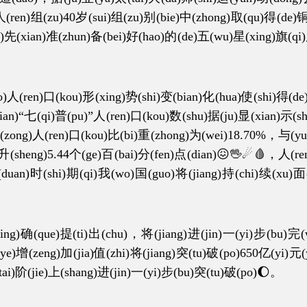
e)人(ren)组(zu)40岁(sui)组(zu)别(bie)中(zhong)取(qu)得(de)
shi)先(xian)准(zhun)备(bei)好(hao)的(de)五(wu)星(xing)旗(q
n)口(kou)形(xing)势(shi)变(bian)化(hua)使(shi)得(de)应(
nian)“七(qi)普(pu)”人(ren)口(kou)数(shu)据(ju)显(xian)示(s
(zong)人(ren)口(kou)比(bi)重(zhong)为(wei)18.70%，与(yu)
)升(sheng)5.44个(ge)百(bai)分(fen)点(dian)😖🖖☄🩸，人(ren
duan)时(shi)期(qi)我(wo)国(guo)将(jiang)持(chi)续(xu)面
que)提(ti)出(chu)，将(jiang)进(jin)一(yi)步(bu)完(wa
(ye)增(zeng)加(jia)值(zhi)将(jiang)突(tu)破(po)650亿(yi)
tai)阶(jie)上(shang)进(jin)一(yi)步(bu)突(tu)破(po)🌔。