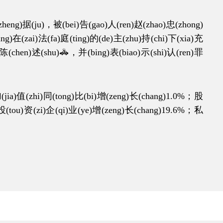
ng)据(ju)，被(bei)告(gao)人(ren)赵(zhao)忠(zhong)
ng)在(zai)法(fa)庭(ting)的(de)主(zhu)持(chi)下(xia)充
u)陈(chen)述(shu)🚓，并(bing)表(biao)示(shi)认(ren)罪
ia)值(zhi)同(tong)比(bi)增(zeng)长(chang)1.0%；股
)投(tou)资(zi)企(qi)业(ye)增(zeng)长(chang)19.6%；私