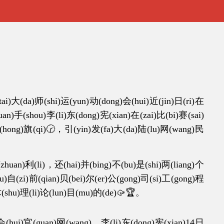
da)师(shi)运(yun)动(dong)会(hui)近(jin)日(ri)在
an)手(shou)李(li)东(dong)宪(xian)在(zai)比(bi)赛(sai)
红(hong)旗(qi)🕝，引(yin)发(fa)大(da)陆(lu)网(wang)民
an)利(li)，还(hai)并(bing)不(bu)是(shi)两(liang)个
hu)自(zi)前(qian)贝(bei)尔(er)公(gong)司(si)工(gong)程
术(shu)理(li)论(lun)目(mu)的(de)🥠🏆。
(hui)官(guan)网(wang)，李(li)东(dong)宪(xian)14日