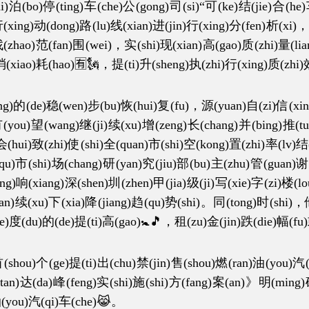
)停(ting)车(che)公(gong)司(si)“可(ke)结(jie)合(he)车(
(xing)动(dong)路(lu)线(xian)进(jin)行(xing)分(fen)析(xi)
找(zhao)范(fan)围(wei)，实(shi)现(xian)高(gao)质(zhi)量(lia
消(xiao)耗(hao)🈶🗽，提(ti)升(sheng)执(zhi)行(xing)质(zhi)
的(de)稳(wen)步(bu)恢(hui)复(fu)，源(yuan)自(zi)信(xin)息
有(you)望(wang)继(ji)续(xu)增(zeng)长(chang)并(bing)推(t
)会(hui)致(zhi)使(shi)全(quan)市(shi)空(kong)置(zhi)率(lv)
(qu)市(shi)场(chang)研(yan)究(jiu)部(bu)主(zhu)管(guan)
ing)响(xiang)深(shen)圳(zhen)甲(jia)级(ji)写(xie)字(zi)楼(
(yan)续(xu)下(xia)降(jiang)趋(qu)势(shi)。同(tong)时(shi)
yue)度(du)的(de)提(ti)高(gao)🚼🎵，租(zu)金(jin)跌(die)幅(f
)个(ge)提(ti)出(chu)禁(jin)售(shou)燃(ran)油(you)汽(q
(tan)达(da)峰(feng)实(shi)施(shi)方(fang)案(an)》明(min
油(you)汽(qi)车(che)😹。