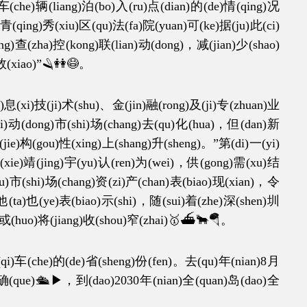
che)辆(liang)泊(bo)入(ru)点(dian)的(de)情(qing)况
，青(qing)秀(xiu)区(qu)法(fa)院(yuan)可(ke)据(ju)此(ci)
ng)查(zha)控(kong)联(lian)动(dong)，减(jian)少(shao)
效(xiao)”🪒👭😷。
(xi)技(ji)术(shu)、金(jin)融(rong)及(ji)专(zhuan)业
ui)动(dong)市(shi)场(chang)去(qu)化(hua)，但(dan)新
结(jie)构(gou)性(xing)上(shang)升(sheng)。”第(di)一(yi)
谢(xie)靖(jing)宇(yu)认(ren)为(wei)，供(gong)需(xu)结
lou)市(shi)场(chang)资(zi)产(chan)表(biao)现(xian)，令
，他(ta)也(ye)表(biao)示(shi)，随(sui)着(zhe)深(shen)圳
u)或(huo)将(jiang)收(shou)窄(zhai)🥇⛴🐂🪂。
i)车(che)的(de)省(sheng)份(fen)。去(qu)年(nian)8月
g)确(que)🛳▶，到(dao)2030年(nian)全(quan)岛(dao)全