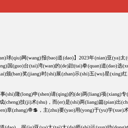
(wang)报(bao)道(dao)】2023年(nian)亚(ya)太(tai)大(
ng)国(guo)台(tai)湾(wan)的(de)跆(tai)拳(quan)道(dao)选(xu
ai)颁(ban)奖(jiang)时(shi)展(zhan)示(shi)五(wu)星(xing)
(long)申(shen)请(qing)的(de)两(liang)项(xiang)专(zhu
)成(cheng)技(ji)术(shu)，而(er)是(shi)两(liang)篇(pian)出(c
(wen)章(zhang)🧅💲，主(zhu)要(yao)用(yong)于(yu)学(xue)
dao)，据(ju)亚(ya)太(tai)大(da)师(shi)运(yun)动(dong)会