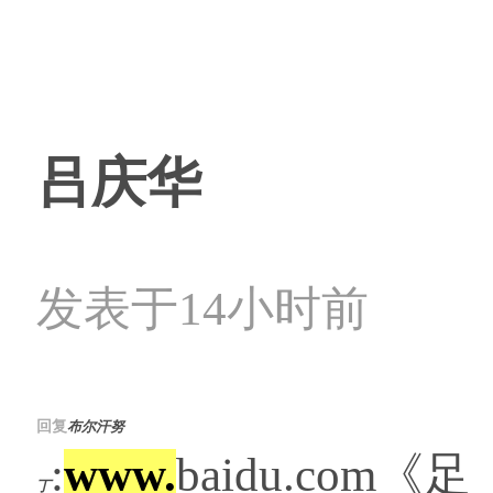
吕庆华
发表于14小时前
回复
布尔汗努
:
www.
baidu.com《足
丁