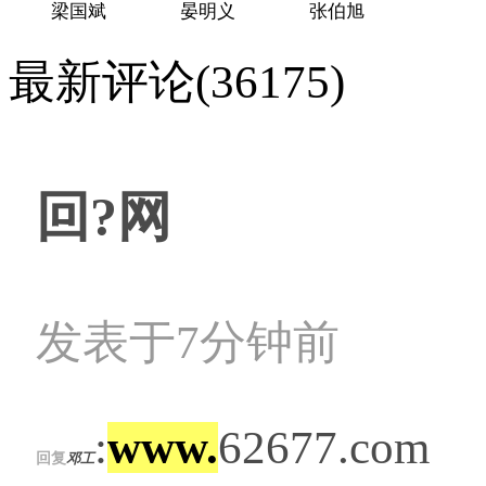
梁国斌
晏明义
张伯旭
最新评论(36175)
回?网
发表于7分钟前
:
www.
62677.com
回复
邓工