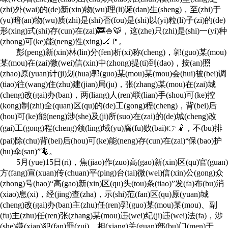
(zhi)外(wai)的(de)新(xin)物(wu)理(li)诞(dan)生(sheng)，至(zhi)于
(yu)暗(an)物(wu)质(zhi)是(shi)否(fou)是(shi)以(yi)粒(li)子(zi)的(de)
形(xing)式(shi)存(cun)在(zai)🚒🍚🐯，这(zhe)只(zhi)是(shi)一(yi)种
(zhong)可(ke)能(neng)性(xing)🏒🚩。
彭(peng)新(xin)林(lin)分(fen)析(xi)称(cheng)，郭(guo)某(mou)
某(mou)在(zai)微(wei)信(xin)中(zhong)提(ti)到(dao)，按(an)照
(zhao)原(yuan)计(ji)划(hua)郭(guo)某(mou)某(mou)会(hui)被(bei)调
(tiao)往(wang)住(zhu)建(jian)局(ju)，张(zhang)某(mou)在(zai)城
(cheng)改(gai)办(ban)，两(liang)人(ren)联(lian)手(shou)可(ke)控
(kong)制(zhi)全(quan)区(qu)的(de)工(gong)程(cheng)，背(bei)后
(hou)可(ke)能(neng)涉(she)及(ji)所(suo)在(zai)的(de)城(cheng)改
(gai)工(gong)程(cheng)领(ling)域(yu)腐(fu)败(bai)👉🤾，不(bu)排
(pai)除(chu)背(bei)后(hou)可(ke)能(neng)存(cun)在(zai)“保(bao)护
(hu)伞(san)”🦎。
5月(yue)15日(ri)，焦(jiao)作(zuo)高(gao)新(xin)区(qu)官(guan)
方(fang)宣(xuan)传(chuan)平(ping)台(tai)微(wei)信(xin)公(gong)众
(zhong)号(hao)“高(gao)新(xin)区(qu)头(tou)条(tiao)”发(fa)布(bu)消
(xiao)息(xi)，经(jing)查(zha)，示(shi)范(fan)区(qu)原(yuan)城
(cheng)改(gai)办(ban)主(zhu)任(ren)郭(guo)某(mou)某(mou)、副
(fu)主(zhu)任(ren)张(zhang)某(mou)违(wei)纪(ji)违(wei)法(fa)，涉
(she)嫌(xian)犯(fan)罪(zui)。相(xiang)关(guan)部(bu)门(men)于