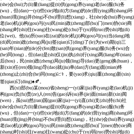
(she)会(hui)力(li)量(liang)提(ti)供(gong)养(yang)老(lao)服(fu)务
(wu)，但(dan)一(yi)些(xie)地(di)方(fang)的(de)营(ying)商(shang)环
(huan)境(jing)并(bing)不(bu)理(li)想(xiang)，社(she)会(hui)养(yang)
老(lao)机(ji)构(gou)与(yu)民(min)政(zheng)部(bu)门(men)协(xie)商
(shang)时(shi)往(wang)往(wang)处(chu)于(yu)弱(ruo)势(shi)地(di)
位(wei)。他(ta)所(suo)在(zai)的(de)机(ji)构(gou)与(yu)当(dang)地
(di)民(min)政(zheng)局(ju)签(qian)订(ding)了(le)为(wei)期(qi)三
(san)年(nian)的(de)分(fen)散(san)供(gong)养(yang)服(fu)务(wu)合
(he)同(tong)，但(dan)是(shi)仅(jin)执(zhi)行(xing)两(liang)年(nian)
后(hou)，民(min)政(zheng)局(ju)领(ling)导(dao)更(geng)换(huan)，
新(xin)任(ren)领(ling)导(dao)就(jiu)单(dan)方(fang)面(mian)终
(zhong)止(zhi)合(he)同(tong)💹⚕，要(yao)求(qiu)重(zhong)新(xin)
签(qian)订(ding)♠🍂。
西(xi)部(bu)某(mou)省(sheng)一(yi)家(jia)养(yang)老(lao)机(ji)
构(gou)负(fu)责(ze)人(ren)告(gao)诉(su)界(jie)面(mian)新(xin)闻
(wen)，虽(sui)然(ran)国(guo)家(jia)一(yi)直(zhi)支(zhi)持(chi)社
(she)会(hui)力(li)量(liang)提(ti)供(gong)养(yang)老(lao)服(fu)务
(wu)，但(dan)一(yi)些(xie)地(di)方(fang)的(de)营(ying)商(shang)环
(huan)境(jing)并(bing)不(bu)理(li)想(xiang)，社(she)会(hui)养(yang)
老(lao)机(ji)构(gou)与(yu)民(min)政(zheng)部(bu)门(men)协(xie)商
(shang)时(shi)往(wang)往(wang)处(chu)于(yu)弱(ruo)势(shi)地(di)