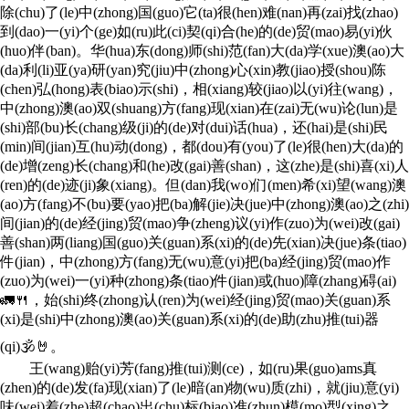
除(chu)了(le)中(zhong)国(guo)它(ta)很(hen)难(nan)再(zai)找(zhao)
到(dao)一(yi)个(ge)如(ru)此(ci)契(qi)合(he)的(de)贸(mao)易(yi)伙
(huo)伴(ban)。华(hua)东(dong)师(shi)范(fan)大(da)学(xue)澳(ao)大
(da)利(li)亚(ya)研(yan)究(jiu)中(zhong)心(xin)教(jiao)授(shou)陈
(chen)弘(hong)表(biao)示(shi)，相(xiang)较(jiao)以(yi)往(wang)，
中(zhong)澳(ao)双(shuang)方(fang)现(xian)在(zai)无(wu)论(lun)是
(shi)部(bu)长(chang)级(ji)的(de)对(dui)话(hua)，还(hai)是(shi)民
(min)间(jian)互(hu)动(dong)，都(dou)有(you)了(le)很(hen)大(da)的
(de)增(zeng)长(chang)和(he)改(gai)善(shan)，这(zhe)是(shi)喜(xi)人
(ren)的(de)迹(ji)象(xiang)。但(dan)我(wo)们(men)希(xi)望(wang)澳
(ao)方(fang)不(bu)要(yao)把(ba)解(jie)决(jue)中(zhong)澳(ao)之(zhi)
间(jian)的(de)经(jing)贸(mao)争(zheng)议(yi)作(zuo)为(wei)改(gai)
善(shan)两(liang)国(guo)关(guan)系(xi)的(de)先(xian)决(jue)条(tiao)
件(jian)，中(zhong)方(fang)无(wu)意(yi)把(ba)经(jing)贸(mao)作
(zuo)为(wei)一(yi)种(zhong)条(tiao)件(jian)或(huo)障(zhang)碍(ai)
🚛🍴，始(shi)终(zhong)认(ren)为(wei)经(jing)贸(mao)关(guan)系
(xi)是(shi)中(zhong)澳(ao)关(guan)系(xi)的(de)助(zhu)推(tui)器
(qi)🕉🤘。
王(wang)贻(yi)芳(fang)推(tui)测(ce)，如(ru)果(guo)ams真
(zhen)的(de)发(fa)现(xian)了(le)暗(an)物(wu)质(zhi)，就(jiu)意(yi)
味(wei)着(zhe)超(chao)出(chu)标(biao)准(zhun)模(mo)型(xing)之