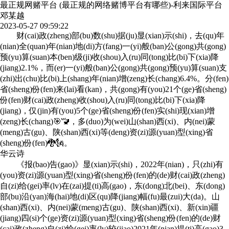
最正规网赌平台 (最正规的网络赌博平台有哪些)-利来国际平台
邓某越
2023-05-27 09:59:22
财(cai)政(zheng)部(bu)数(shu)据(ju)显(xian)示(shi)，去(qu)年
(nian)全(quan)年(nian)地(di)方(fang)一(yi)般(ban)公(gong)共(gong)
预(yu)算(suan)本(ben)级(ji)收(shou)入(ru)同(tong)比(bi)下(xia)降
(jiang)2.1%，而(er)一(yi)般(ban)公(gong)共(gong)预(yu)算(suan)支
(zhi)出(chu)比(bi)上(shang)年(nian)增(zeng)长(chang)6.4%。分(fen)
省(sheng)份(fen)来(lai)看(kan)，共(gong)有(you)21个(ge)省(sheng)
份(fen)财(cai)政(zheng)收(shou)入(ru)同(tong)比(bi)下(xia)降
(jiang)，仅(jin)有(you)5个(ge)省(sheng)份(fen)实(shi)现(xian)增
(zeng)长(chang)🎯🚾，多(duo)为(wei)山(shan)西(xi)、内(nei)蒙
(meng)古(gu)、陕(shan)西(xi)等(deng)资(zi)源(yuan)型(xing)省
(sheng)份(fen)🐉🗽。
华云诗
《报(bao)告(gao)》显(xian)示(shi)，2022年(nian)，只(zhi)有
(you)资(zi)源(yuan)型(xing)省(sheng)份(fen)的(de)财(cai)政(zheng)
自(zi)给(gei)率(lv)在(zai)提(ti)高(gao)，东(dong)北(bei)、东(dong)
部(bu)沿(yan)海(hai)地(di)区(qu)降(jiang)幅(fu)最(zui)大(da)。山
(shan)西(xi)、内(nei)蒙(meng)古(gu)、陕(shan)西(xi)、新(xin)疆
(jiang)四(si)个(ge)资(zi)源(yuan)型(xing)省(sheng)份(fen)的(de)财
(cai)政(zheng)自(zi)给(gei)率(lv)较(jiao)2021年(nian)提(ti)高(gao)3