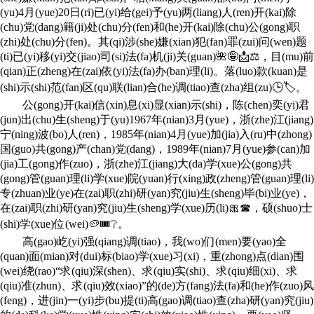
(yu)4月(yue)20日(ri)已(yi)给(gei)予(yu)两(liang)人(ren)开(kai)除
(chu)党(dang)籍(ji)处(chu)分(fen)和(he)开(kai)除(chu)公(gong)职
(zhi)处(chu)分(fen)。其(qi)涉(she)嫌(xian)犯(fan)罪(zui)问(wen)题
(ti)已(yi)移(yi)交(jiao)司(si)法(fa)机(ji)关(guan)🌺🤪📩⚖，目(mu)前
(qian)正(zheng)在(zai)依(yi)法(fa)办(ban)理(li)。落(luo)款(kuan)是
(shi)示(shi)范(fan)区(qu)联(lian)合(he)调(tiao)查(zha)组(zu)🕒🏷。
公(gong)开(kai)信(xin)息(xi)显(xian)示(shi)，陈(chen)奕(yi)君
(jun)出(chu)生(sheng)于(yu)1967年(nian)3月(yue)，浙(zhe)江(jiang)
宁(ning)波(bo)人(ren)，1985年(nian)4月(yue)加(jia)入(ru)中(zhong)
国(guo)共(gong)产(chan)党(dang)，1989年(nian)7月(yue)参(can)加
(jia)工(gong)作(zuo)，浙(zhe)江(jiang)大(da)学(xue)公(gong)共
(gong)管(guan)理(li)学(xue)院(yuan)行(xing)政(zheng)管(guan)理(li)
专(zhuan)业(ye)在(zai)职(zhi)研(yan)究(jiu)生(sheng)毕(bi)业(ye)，
在(zai)职(zhi)研(yan)究(jiu)生(sheng)学(xue)历(li)🎀☎，硕(shuo)士
(shi)学(xue)位(wei)🥔🎟❔。
高(gao)屹(yi)强(qiang)调(tiao)，我(wo)们(men)要(yao)全
(quan)面(mian)对(dui)标(biao)学(xue)习(xi)，重(zhong)点(dian)围
(wei)绕(rao)“求(qiu)深(shen)、求(qiu)实(shi)、求(qiu)细(xi)、求
(qiu)准(zhun)、求(qiu)效(xiao)”的(de)方(fang)法(fa)和(he)作(zuo)风
(feng)，进(jin)一(yi)步(bu)提(ti)高(gao)调(tiao)查(zha)研(yan)究(jiu)