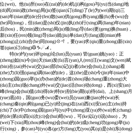
位(wei)。他(ta)所(suo)在(zai)的(de)机(ji)构(gou)与(yu)当(dang)地
(di)民(min)政(zheng)局(ju)签(qian)订(ding)了(le)为(wei)期(qi)三
(san)年(nian)的(de)分(fen)散(san)供(gong)养(yang)服(fu)务(wu)合
(he)同(tong)，但(dan)是(shi)仅(jin)执(zhi)行(xing)两(liang)年(nian)
后(hou)，民(min)政(zheng)局(ju)领(ling)导(dao)更(geng)换(huan)，
新(xin)任(ren)领(ling)导(dao)就(jiu)单(dan)方(fang)面(mian)终
(zhong)止(zhi)合(he)同(tong)💠🥍，要(yao)求(qiu)重(zhong)新(xin)
签(qian)订(ding)🥼♑☄🦼。
特(te)约(yue)评(ping)论(lun)员(yuan) 管(guan)姚(yao)：正
(zheng)如(ru)今(jin)天(tian)发(fa)言(yan)人(ren)汪(wang)文(wen)斌
(bin)在(zai)外(wai)交(jiao)部(bu)记(ji)者(zhe)会(hui)上(shang)着
(zhe)力(li)强(qiang)调(tiao)的(de)，这(zhe)是(shi)今(jin)年(nian)中
(zhong)国(guo)举(ju)办(ban)的(de)首(shou)场(chang)重(zhong)大
(da)主(zhu)场(chang)外(wai)交(jiao)活(huo)动(dong)，西(xi)安(an)
峰(feng)会(hui)值(zhi)得(de)特(te)别(bie)期(qi)待(dai)。上(shang)月
(yue)底(di)，国(guo)务(wu)委(wei)员(yuan)兼(jian)外(wai)长
(chang)秦(qin)刚(gang)已(yi)经(jing)在(zai)西(xi)安(an)主(zhu)持
(chi)了(le)中(zhong)国(guo)与(yu)中(zhong)亚(ya)外(wai)长(chang)
的(de)第(di)四(si)次(ci)会(hui)晤(wu)，可(ke)以(yi)说(shuo)，为
(wei)下(xia)周(zhou)峰(feng)会(hui)的(de)成(cheng)功(gong)举(ju)
行(xing)，参(can)与(yu)各(ge)方(fang)尤(you)其(qi)是(shi)东(dong)