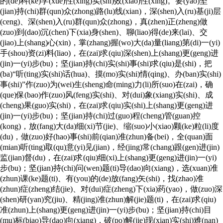
的(de)科(ke)学(xue)性(xing)实(shi)效(xiao)性(xing)。要(yao)坚
(jian)持(chi)群(qun)众(zhong)路(lu)线(xian)，深(shen)入(ru)基(ji)层
(ceng)、深(shen)入(ru)群(qun)众(zhong)，真(zhen)正(zheng)做
(zuo)到(dao)沉(chen)下(xia)身(shen)、聊(liao)得(de)来(lai)、交
(jiao)上(shang)心(xin)，掌(zhang)握(wo)大(da)量(liang)第(di)一(yi)
手(shou)资(zi)料(liao)，在(zai)求(qiu)深(shen)上(shang)更(geng)进
(jin)一(yi)步(bu)；坚(jian)持(chi)实(shi)事(shi)求(qiu)是(shi)，把
(ba)“听(ting)实(shi)话(hua)、摸(mo)实(shi)情(qing)、办(ban)实(shi)
事(shi)”作(zuo)为(wei)生(sheng)命(ming)力(li)所(suo)在(zai)，确
(que)保(bao)作(zuo)风(feng)实(shi)、对(dui)象(xiang)实(shi)、成
(cheng)果(guo)实(shi)，在(zai)求(qiu)实(shi)上(shang)更(geng)进
(jin)一(yi)步(bu)；坚(jian)持(chi)过(guo)程(cheng)管(guan)控
(kong)，放(fang)大(da)细(xi)节(jie)、缩(suo)小(xiao)颗(ke)粒(li)度
(du)，做(zuo)好(hao)事(shi)前(qian)准(zhun)备(bei)，全(quan)面
(mian)听(ting)取(qu)意(yi)见(jian)，经(jing)常(chang)跟(gen)进(jin)
监(jian)督(du)，在(zai)求(qiu)细(xi)上(shang)更(geng)进(jin)一(yi)
步(bu)；坚(jian)持(chi)问(wen)题(ti)导(dao)向(xiang)，选(xuan)准
(zhun)课(ke)题(ti)、有(you)的(de)放(fang)矢(shi)，找(zhao)准
(zhun)症(zheng)结(jie)、对(dui)症(zheng)下(xia)药(yao)，做(zuo)深
(shen)研(yan)究(jiu)、精(jing)准(zhun)解(jie)题(ti)，在(zai)求(qiu)
准(zhun)上(shang)更(geng)进(jin)一(yi)步(bu)；坚(jian)持(chi)目
(mu)标(biao)导(dao)向(xiang)，破(po)解(jie)现(xian)实(shi)难(nan)