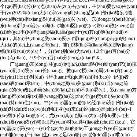
个(ge)百(bai)分(fen)点(dian)左(zuo)右(you)，主(zhu)要(yao)由(you)
于(yu)2022年(nian)大(da)宗(zong)商(shang)品(pin)价(jia)格(ge)维
(wei)持(chi)相(xiang)对(dui)高(gao)位(wei)。东(dong)北(bei)和(he)
东(dong)部(bu)沿(yan)海(hai)地(di)区(qu)的(de)财(cai)政(zheng)自
(zi)给(gei)率(lv)降(jiang)幅(fu)高(gao)于(yu)其(qi)他(ta)地(di)区
(qu)，其(qi)中(zhong)受(shou)疫(yi)情(qing)冲(chong)击(ji)较(jiao)
大(da)的(de)上(shang)海(hai)、吉(ji)林(lin)两(liang)地(di)降(jiang)
幅(fu)最(zui)大(da)💊，分(fen)别(bie)为(wei)11.2个(ge)百(bai)分
(fen)点(dian)、9.9个(ge)百(bai)分(fen)点(dian)*🌷。
广(guang)东(dong)国(guo)际(ji)战(zhan)略(lve)研(yan)究(jiu)院
(yuan)副(fu)院(yuan)长(chang)、教(jiao)授(shou)周(zhou)方(fang)
银(yin)11日(ri)对(dui)《环(huan)球(qiu)时(shi)报(bao)》记(ji)者
(zhe)表(biao)示(shi)，中(zhong)澳(ao)关(guan)系(xi)当(dang)前
(qian)的(de)改(gai)善(shan)来(lai)之(zhi)不(bu)易(yi)，双(shuang)方
(fang)都(dou)希(xi)望(wang)把(ba)这(zhe)个(ge)势(shi)头(tou)保
(bao)持(chi)住(zhu)。中(zhong)国(guo)的(de)经(jing)济(ji)价(jia)值
(zhi)对(dui)澳(ao)大(da)利(li)亚(ya)来(lai)说(shuo)是(shi)不(bu)可
(ke)替(ti)代(dai)的(de)，尤(you)其(qi)澳(ao)大(da)利(li)亚(ya)主
(zhu)要(yao)依(yi)赖(lai)原(yuan)材(cai)料(liao)出(chu)口(kou)，它
(ta)需(xu)要(yao)一(yi)个(ge)大(da)的(de)工(gong)业(ye)国(guo)才
(cai)能(neng)产(chan)生(sheng)足(zu)够(gou)的(de)需(xu)求(qiu)，