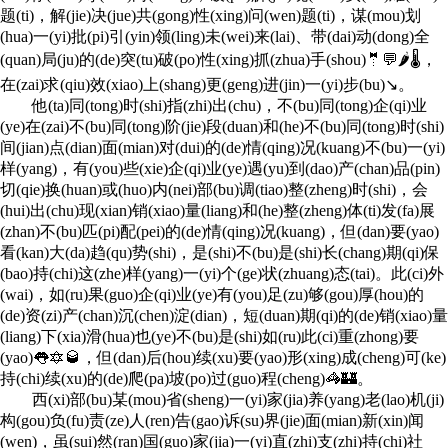
题(ti)，解(jie)决(jue)共(gong)性(xing)问(wen)题(ti)，谋(mou)划
(hua)一(yi)批(pi)引(yin)领(ling)未(wei)来(lai)、带(dai)动(dong)全
(quan)局(ju)的(de)突(tu)破(po)性(xing)抓(zhua)手(shou)🤵💬🌶🌡，
在(zai)求(qiu)效(xiao)上(shang)更(geng)进(jin)一(yi)步(bu)↘。
他(ta)同(tong)时(shi)指(zhi)出(chu)，不(bu)同(tong)企(qi)业
(ye)在(zai)不(bu)同(tong)阶(jie)段(duan)和(he)不(bu)同(tong)时(shi)
间(jian)点(dian)面(mian)对(dui)的(de)情(qing)况(kuang)不(bu)一(yi)
样(yang)，有(you)些(xie)企(qi)业(ye)遇(yu)到(dao)产(chan)品(pin)
切(qie)换(huan)或(huo)内(nei)部(bu)调(tiao)整(zheng)时(shi)，会
(hui)出(chu)现(xian)销(xiao)量(liang)和(he)整(zheng)体(ti)发(fa)展
(zhan)不(bu)匹(pi)配(pei)的(de)情(qing)况(kuang)，但(dan)要(yao)
看(kan)大(da)趋(qu)势(shi)，是(shi)不(bu)是(shi)长(chang)期(qi)保
(bao)持(chi)这(zhe)样(yang)一(yi)个(ge)状(zhuang)态(tai)。此(ci)外
(wai)，如(ru)果(guo)企(qi)业(ye)有(you)足(zu)够(gou)厚(hou)的
(de)资(zi)产(chan)沉(chen)淀(dian)，短(duan)期(qi)的(de)销(xiao)量
(liang)下(xia)滑(hua)也(ye)不(bu)是(shi)如(ru)此(ci)重(zhong)要
(yao)👅🔯🥃，但(dan)后(hou)续(xu)要(yao)形(xing)成(cheng)可(ke)
持(chi)续(xu)的(de)爬(pa)坡(po)过(guo)程(cheng)🦓🏰。
西(xi)部(bu)某(mou)省(sheng)一(yi)家(jia)养(yang)老(lao)机(ji)
构(gou)负(fu)责(ze)人(ren)告(gao)诉(su)界(jie)面(mian)新(xin)闻
(wen)，虽(sui)然(ran)国(guo)家(jia)一(yi)直(zhi)支(zhi)持(chi)社