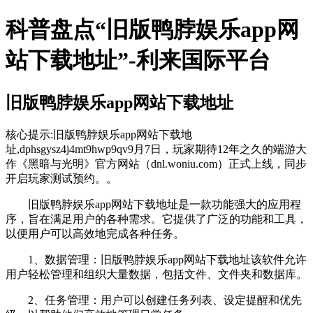
科普盘点“旧版鸭脖娱乐app网
站下载地址”-利来国际平台
旧版鸭脖娱乐app网站下载地址
核心提示:旧版鸭脖娱乐app网站下载地
址,dphsgysz4j4mt9hwp9qv9月7日，玩家期待12年之久的端游大
作《黑暗与光明》官方网站（dnl.woniu.com）正式上线，同步
开启玩家测试预约。。
旧版鸭脖娱乐app网站下载地址是一款功能强大的应用程
序，旨在满足用户的各种需求。它提供了广泛的功能和工具，
以便用户可以高效地完成各种任务。
1、数据管理：旧版鸭脖娱乐app网站下载地址该软件允许
用户轻松管理和组织大量数据，包括文件、文件夹和数据库。
2、任务管理：用户可以创建任务列表、设定提醒和优先