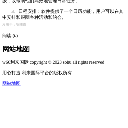
级，以帮助他们高效地管理日常任务。
3、日程安排：软件提供了一个日历功能，用户可以在其
中安排和跟踪各种活动和约会。
发布于：安陆市
阅读 (
0
)
网站地图
w66利来国际 copyright © 2023 sohu all rights reserved
用心打造 利来国际平台的版权所有
网站地图