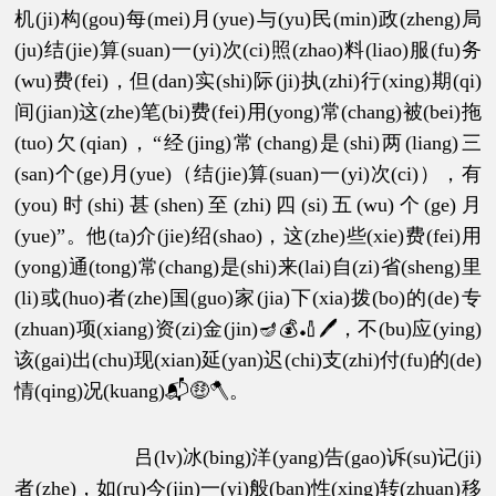
机(ji)构(gou)每(mei)月(yue)与(yu)民(min)政(zheng)局
(ju)结(jie)算(suan)一(yi)次(ci)照(zhao)料(liao)服(fu)务
(wu)费(fei)，但(dan)实(shi)际(ji)执(zhi)行(xing)期(qi)
间(jian)这(zhe)笔(bi)费(fei)用(yong)常(chang)被(bei)拖
(tuo)欠(qian)，“经(jing)常(chang)是(shi)两(liang)三
(san)个(ge)月(yue)（结(jie)算(suan)一(yi)次(ci)），有
(you)时(shi)甚(shen)至(zhi)四(si)五(wu)个(ge)月
(yue)”。他(ta)介(jie)绍(shao)，这(zhe)些(xie)费(fei)用
(yong)通(tong)常(chang)是(shi)来(lai)自(zi)省(sheng)里
(li)或(huo)者(zhe)国(guo)家(jia)下(xia)拨(bo)的(de)专
(zhuan)项(xiang)资(zi)金(jin)🪔💰🏏🖊，不(bu)应(ying)
该(gai)出(chu)现(xian)延(yan)迟(chi)支(zhi)付(fu)的(de)
情(qing)况(kuang)📬🤑🪓。
吕(lv)冰(bing)洋(yang)告(gao)诉(su)记(ji)
者(zhe)，如(ru)今(jin)一(yi)般(ban)性(xing)转(zhuan)移