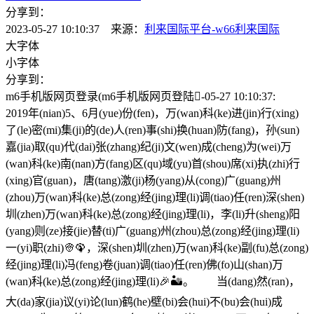
分享到：
2023-05-27 10:10:37 来源：
利来国际平台-w66利来国际
大字体
小字体
分享到：
m6手机版网页登录(m6手机版网页登陆񤥷-05-27 10:10:37:
2019年(nian)5、6月(yue)份(fen)，万(wan)科(ke)进(jin)行(xing)
了(le)密(mi)集(ji)的(de)人(ren)事(shi)换(huan)防(fang)，孙(sun)
嘉(jia)取(qu)代(dai)张(zhang)纪(ji)文(wen)成(cheng)为(wei)万
(wan)科(ke)南(nan)方(fang)区(qu)域(yu)首(shou)席(xi)执(zhi)行
(xing)官(guan)，唐(tang)激(ji)杨(yang)从(cong)广(guang)州
(zhou)万(wan)科(ke)总(zong)经(jing)理(li)调(tiao)任(ren)深(shen)
圳(zhen)万(wan)科(ke)总(zong)经(jing)理(li)，李(li)升(sheng)阳
(yang)则(ze)接(jie)替(ti)广(guang)州(zhou)总(zong)经(jing)理(li)
一(yi)职(zhi)👳🦚，深(shen)圳(zhen)万(wan)科(ke)副(fu)总(zong)
经(jing)理(li)冯(feng)卷(juan)调(tiao)任(ren)佛(fo)山(shan)万
(wan)科(ke)总(zong)经(jing)理(li)🎉🏜。
当(dang)然(ran)，
大(da)家(jia)议(yi)论(lun)鹤(he)壁(bi)会(hui)不(bu)会(hui)成