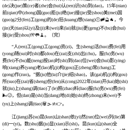
(de)决(jue)策(ce)者(zhe)会(hui)认(ren)识(shi)到(dao)，15年(nian)
前(qian)中(zhong)国(guo)拒(ju)绝(jue)接(jie)受(shou)美(mei)国
(guo)g2分(fen)工(gong)的(de)狂(kuang)想(xiang)🕕🚞🔮🐐，今
(jin)天(tian)以(yi)及(ji)未(wei)来(lai)就(jiu)更(geng)不(bu)会(hui)
接(jie)受(shou)🎌🥅🧹。（完）
“人(ren)工(gong)工(gong)资(zi)、生(sheng)活(huo)费(fei)用
(yong)随(sui)时(shi)都(dou)在(zai)支(zhi)出(chu)，服(fu)务(wu)
费(fei)不(bu)能(neng)按(an)时(shi)到(dao)位(wei)会(hui)影(ying)
响(xiang)养(yang)老(lao)机(ji)构(gou)正(zheng)常(chang)工
(gong)作(zuo)。”据(ju)他(ta)介(jie)绍(shao)，该(gai)机(ji)构(gou)
所(suo)在(zai)省(sheng)份(fen)从(cong)2022年(nian)开(kai)始(shi)
就(jiu)上(shang)调(tiao)了(le)照(zhao)料(liao)服(fu)务(wu)费(fei)
🌬🥴，但(dan)是(shi)当(dang)地(di)始(shi)终(zhong)未(wei)予
(yu)上(shang)调(tiao)🗑🌫🚸👉。
江(jiang)苏(su)昆(kun)山(shan)依(yi)然(ran)位(wei)列(lie)第
(di)一(yi)。数(shu)据(ju)显(xian)示(shi)，昆(kun)山(shan)全