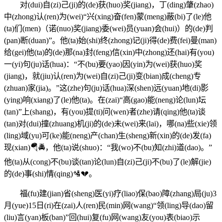
对(dui)自(zi)己(ji)的(de)获(huo)奖(jiang)，丁(ding)肇(zhao)
中(zhong)认(ren)为(wei)“兴(xing)奋(fen)蒙(meng)蔽(bi)了(le)他
(ta)们(men)（诺(nuo)奖(jiang)委(wei)员(yuan)会(hui)）的(de)判
(pan)断(duan)”。他(ta)始(shi)终(zhong)记(ji)得(de)费(fei)曼(man)
给(gei)他(ta)的(de)那(na)封(feng)信(xin)中(zhong)还(hai)有(you)
一(yi)句(ju)话(hua)：“不(bu)要(yao)因(yin)为(wei)获(huo)奖
(jiang)，就(jiu)认(ren)为(wei)自(zi)己(ji)变(bian)成(cheng)专
(zhuan)家(jia)。”这(zhe)句(ju)话(hua)深(shen)远(yuan)地(di)影
(ying)响(xiang)了(le)他(ta)。在(zai)“高(gao)能(neng)论(lun)坛
(tan)”上(shang)，有(you)提(ti)问(wen)者(zhe)请(qing)他(ta)谈
(tan)对(dui)撞(zhuang)机(ji)的(de)未(wei)来(lai)，哪(na)些(xie)领
(ling)域(yu)可(ke)能(neng)产(chan)生(sheng)新(xin)的(de)发(fa)
现(xian)🪂🚔，他(ta)说(shuo)：“我(wo)不(bu)知(zhi)道(dao)。”
他(ta)从(cong)不(bu)谈(tan)论(lun)自(zi)己(ji)不(bu)了(le)解(jie)
的(de)事(shi)情(qing)🛂💔。
福(fu)建(jian)省(sheng)医(yi)疗(liao)保(bao)障(zhang)局(ju)3
月(yue)15日(ri)在(zai)人(ren)民(min)网(wang)“领(ling)导(dao)留
(liu)言(yan)板(ban)”回(hui)复(fu)网(wang)友(you)表(biao)示