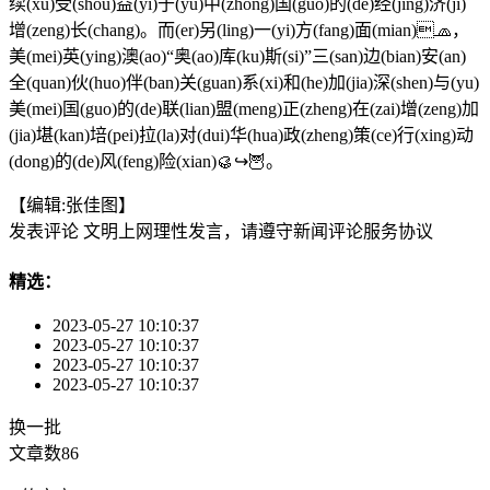
续(xu)受(shou)益(yi)于(yu)中(zhong)国(guo)的(de)经(jing)济(ji)
增(zeng)长(chang)。而(er)另(ling)一(yi)方(fang)面(mian)🧢，
美(mei)英(ying)澳(ao)“奥(ao)库(ku)斯(si)”三(san)边(bian)安(an)
全(quan)伙(huo)伴(ban)关(guan)系(xi)和(he)加(jia)深(shen)与(yu)
美(mei)国(guo)的(de)联(lian)盟(meng)正(zheng)在(zai)增(zeng)加
(jia)堪(kan)培(pei)拉(la)对(dui)华(hua)政(zheng)策(ce)行(xing)动
(dong)的(de)风(feng)险(xian)🥮↪🦉。
【编辑:张佳图】
发表评论
文明上网理性发言，请遵守新闻评论服务协议
精选：
2023-05-27 10:10:37
2023-05-27 10:10:37
2023-05-27 10:10:37
2023-05-27 10:10:37
换一批
文章数
86