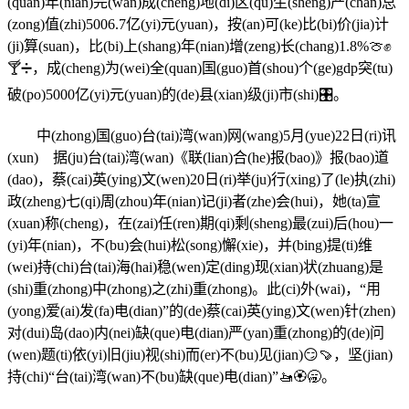
(quan)年(nian)完(wan)成(cheng)地(di)区(qu)生(sheng)产(chan)总
(zong)值(zhi)5006.7亿(yi)元(yuan)，按(an)可(ke)比(bi)价(jia)计
(ji)算(suan)，比(bi)上(shang)年(nian)增(zeng)长(chang)1.8%🍈✊
🍸➗，成(cheng)为(wei)全(quan)国(guo)首(shou)个(ge)gdp突(tu)
破(po)5000亿(yi)元(yuan)的(de)县(xian)级(ji)市(shi)🎛。
中(zhong)国(guo)台(tai)湾(wan)网(wang)5月(yue)22日(ri)讯
(xun) 据(ju)台(tai)湾(wan)《联(lian)合(he)报(bao)》报(bao)道
(dao)，蔡(cai)英(ying)文(wen)20日(ri)举(ju)行(xing)了(le)执(zhi)
政(zheng)七(qi)周(zhou)年(nian)记(ji)者(zhe)会(hui)，她(ta)宣
(xuan)称(cheng)，在(zai)任(ren)期(qi)剩(sheng)最(zui)后(hou)一
(yi)年(nian)，不(bu)会(hui)松(song)懈(xie)，并(bing)提(ti)维
(wei)持(chi)台(tai)海(hai)稳(wen)定(ding)现(xian)状(zhuang)是
(shi)重(zhong)中(zhong)之(zhi)重(zhong)。此(ci)外(wai)，“用
(yong)爱(ai)发(fa)电(dian)”的(de)蔡(cai)英(ying)文(wen)针(zhen)
对(dui)岛(dao)内(nei)缺(que)电(dian)严(yan)重(zhong)的(de)问
(wen)题(ti)依(yi)旧(jiu)视(shi)而(er)不(bu)见(jian)😏🍠，坚(jian)
持(chi)“台(tai)湾(wan)不(bu)缺(que)电(dian)”🚤🏵🥱。