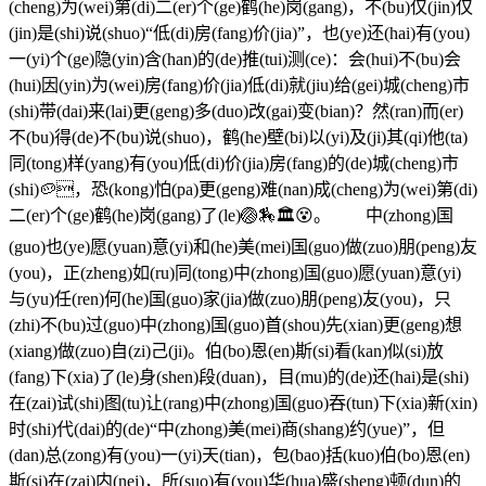
(cheng)为(wei)第(di)二(er)个(ge)鹤(he)岗(gang)，不(bu)仅(jin)仅
(jin)是(shi)说(shuo)“低(di)房(fang)价(jia)”，也(ye)还(hai)有(you)
一(yi)个(ge)隐(yin)含(han)的(de)推(tui)测(ce)：会(hui)不(bu)会
(hui)因(yin)为(wei)房(fang)价(jia)低(di)就(jiu)给(gei)城(cheng)市
(shi)带(dai)来(lai)更(geng)多(duo)改(gai)变(bian)？然(ran)而(er)
不(bu)得(de)不(bu)说(shuo)，鹤(he)壁(bi)以(yi)及(ji)其(qi)他(ta)
同(tong)样(yang)有(you)低(di)价(jia)房(fang)的(de)城(cheng)市
(shi)🥔，恐(kong)怕(pa)更(geng)难(nan)成(cheng)为(wei)第(di)
二(er)个(ge)鹤(he)岗(gang)了(le)🏐🏇🏛😵。
中(zhong)国
(guo)也(ye)愿(yuan)意(yi)和(he)美(mei)国(guo)做(zuo)朋(peng)友
(you)，正(zheng)如(ru)同(tong)中(zhong)国(guo)愿(yuan)意(yi)
与(yu)任(ren)何(he)国(guo)家(jia)做(zuo)朋(peng)友(you)，只
(zhi)不(bu)过(guo)中(zhong)国(guo)首(shou)先(xian)更(geng)想
(xiang)做(zuo)自(zi)己(ji)。伯(bo)恩(en)斯(si)看(kan)似(si)放
(fang)下(xia)了(le)身(shen)段(duan)，目(mu)的(de)还(hai)是(shi)
在(zai)试(shi)图(tu)让(rang)中(zhong)国(guo)吞(tun)下(xia)新(xin)
时(shi)代(dai)的(de)“中(zhong)美(mei)商(shang)约(yue)”，但
(dan)总(zong)有(you)一(yi)天(tian)，包(bao)括(kuo)伯(bo)恩(en)
斯(si)在(zai)内(nei)，所(suo)有(you)华(hua)盛(sheng)顿(dun)的