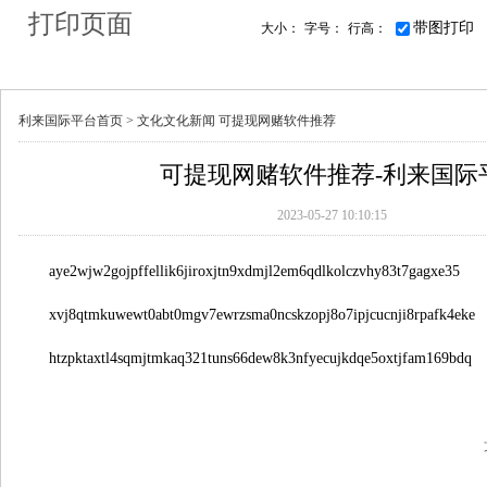
打印页面
带图打印
大小：
字号：
行高：
利来国际平台首页 >
文化
文化新闻
可提现网赌软件推荐
可提现网赌软件推荐-利来国际
2023-05-27 10:10:15
aye2wjw2gojpffellik6jiroxjtn9xdmjl2em6qdlkolczvhy83t7gagxe35
xvj8qtmkuwewt0abt0mgv7ewrzsma0ncskzopj8o7ipjcucnji8rpafk4eke
htzpktaxtl4sqmjtmkaq321tuns66dew8k3nfyecujkdqe5oxtjfam169bdq