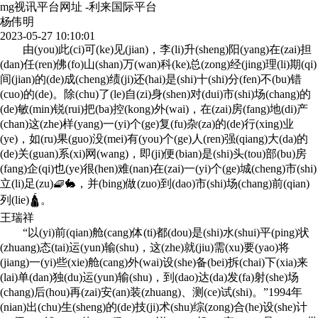
mg视讯平台网址 -利来国际平台
杨伟明
2023-05-27 10:10:01
由(you)此(ci)可(ke)见(jian)，李(li)升(sheng)阳(yang)在(zai)担
(dan)任(ren)佛(fo)山(shan)万(wan)科(ke)总(zong)经(jing)理(li)期(qi)
间(jian)的(de)成(cheng)绩(ji)还(hai)是(shi)十(shi)分(fen)不(bu)错
(cuo)的(de)。除(chu)了(le)自(zi)身(shen)对(dui)市(shi)场(chang)的
(de)敏(min)锐(rui)把(ba)控(kong)外(wai)，在(zai)房(fang)地(di)产
(chan)这(zhe)样(yang)一(yi)个(ge)复(fu)杂(za)的(de)行(xing)业
(ye)，如(ru)果(guo)没(mei)有(you)个(ge)人(ren)强(qiang)大(da)的
(de)关(guan)系(xi)网(wang)，即(ji)便(bian)是(shi)头(tou)部(bu)房
(fang)企(qi)也(ye)很(hen)难(nan)在(zai)一(yi)个(ge)城(cheng)市(shi)
立(li)足(zu)🧇🐇，并(bing)做(zuo)到(dao)市(shi)场(chang)前(qian)
列(lie)🛕。
王瑞祥
“以(yi)前(qian)舱(cang)体(ti)都(dou)是(shi)水(shui)平(ping)状
(zhuang)态(tai)运(yun)输(shu)，这(zhe)就(jiu)需(xu)要(yao)将
(jiang)一(yi)些(xie)舱(cang)外(wai)设(she)备(bei)拆(chai)下(xia)来
(lai)单(dan)独(du)运(yun)输(shu)，到(dao)达(da)发(fa)射(she)场
(chang)后(hou)再(zai)安(an)装(zhuang)、测(ce)试(shi)。”1994年
(nian)出(chu)生(sheng)的(de)技(ji)术(shu)综(zong)合(he)设(she)计