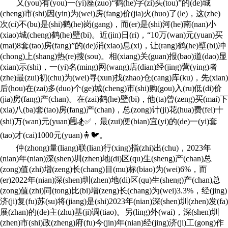
又(you)有(you)一(yi)座(zuo)“鹤(he)字(zi)头(tou)”的(de)城
(cheng)市(shi)因(yin)为(wei)房(fang)价(jia)火(huo)了(le)，这(zhe)
次(ci)不(bu)是(shi)鹤(he)岗(gang)，而(er)是(shi)河(he)南(nan)小
(xiao)城(cheng)鹤(he)壁(bi)。近(jin)日(ri)，“10万(wan)元(yuan)买
(mai)8套(tao)房(fang)”的(de)消(xiao)息(xi)，让(rang)鹤(he)壁(bi)冲
(chong)上(shang)热(re)搜(sou)。相(xiang)关(guan)报(bao)道(dao)显
(xian)示(shi)，一(yi)名(ming)网(wang)店(dian)经(jing)营(ying)者
(zhe)最(zui)初(chu)为(wei)寻(xun)找(zhao)仓(cang)库(ku)，先(xian)
后(hou)在(zai)多(duo)个(ge)城(cheng)市(shi)购(gou)入(ru)低(di)价
(jia)房(fang)产(chan)。在(zai)鹤(he)壁(bi)，他(ta)曾(zeng)买(mai)下
(xia)八(ba)套(tao)房(fang)产(chan)，总(zong)计(ji)花(hua)费(fei)十
(shi)万(wan)元(yuan)🗒🏂✅，最(zui)便(bian)宜(yi)的(de)一(yi)套
(tao)才(cai)1000元(yuan)🧍🐦。
仲(zhong)量(liang)联(lian)行(xing)指(zhi)出(chu)，2023年
(nian)年(nian)深(shen)圳(zhen)地(di)区(qu)生(sheng)产(chan)总
(zong)值(zhi)增(zeng)长(chang)目(mu)标(biao)为(wei)6%，而
(er)2022年(nian)深(shen)圳(zhen)地(di)区(qu)生(sheng)产(chan)总
(zong)值(zhi)同(tong)比(bi)增(zeng)长(chang)为(wei)3.3%，经(jing)
济(ji)复(fu)苏(su)将(jiang)是(shi)2023年(nian)深(shen)圳(zhen)发(fa)
展(zhan)的(de)主(zhu)基(ji)调(tiao)。另(ling)外(wai)，深(shen)圳
(zhen)市(shi)政(zheng)府(fu)今(jin)年(nian)经(jing)济(ji)工(gong)作