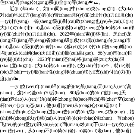
住(zhu)房(fang)公(gong)积(ji)金(jin)等(deng)🍁🥒。
近(jin)年(nian)，如(ru)同(tong)中(zhong)央(yang)加(jia)大(da)
对(dui)地(di)方(fang)的(de)转(zhuan)移(yi)支(zhi)付(fu)力(li)度(du)
一(yi)样(yang)，省(sheng)级(ji)财(cai)政(zheng)也(ye)在(zai)加(jia)
大(da)对(dui)市(shi)县(xian)级(ji)财(cai)政(zheng)的(de)转(zhuan)移
(yi)支(zhi)付(fu)力(li)度(du)。2022年(nian)吉(ji)林(lin)、黑(hei)龙
(long)江(jiang)等(deng)省(sheng)级(ji)财(cai)政(zheng)向(xiang)市
(shi)县(xian)级(ji)的(de)转(zhuan)移(yi)支(zhi)付(fu)增(zeng)幅(fu)
均(jun)达(da)到(dao)历(li)史(shi)最(zui)高(gao)。云(yun)南(nan)也
(ye)提(ti)出(chu)，2023年(nian)还(hai)将(jiang)最(zui)大(da)限
(xian)度(du)加(jia)大(da)转(zhuan)移(yi)支(zhi)付(fu)👲，特(te)别
(bie)是(shi)一(yi)般(ban)性(xing)转(zhuan)移(yi)支(zhi)付(fu)力(li)
度(du)🌤。
一(yi)位(wei)年(nian)轻(qing)的(de)航(hang)天(tian)人(ren)说
(shuo)，这(zhe)些(xie)70后(hou)、80后(hou)的(de)“航(hang)天
(tian)老(lao)人(ren)”始(shi)终(zhong)保(bao)持(chi)着(zhe)“空(kong)
杯(bei)”心(xin)态(tai)，他(ta)们(men)从(cong)心(xin)态(tai)上
(shang)清(qing)空(kong)过(guo)去(qu)的(de)成(cheng)功(gong)，始
(shi)终(zhong)以(yi)载(zai)人(ren)的(de)标(biao)准(zhun)、首(shou)
飞(fei)的(de)意(yi)识(shi)去(qu)面(mian)对(dui)下(xia)一(yi)次(ci)任
(ren)务(wu)，从(cong)不(bu)倚(yi)老(lao)卖(mai)老(lao)，他(ta)们