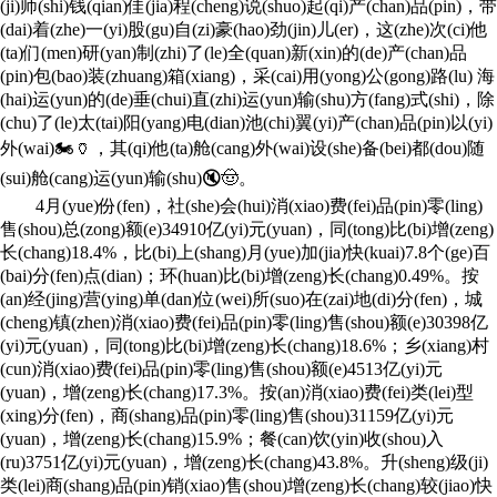
(ji)师(shi)钱(qian)佳(jia)程(cheng)说(shuo)起(qi)产(chan)品(pin)，带
(dai)着(zhe)一(yi)股(gu)自(zi)豪(hao)劲(jin)儿(er)，这(zhe)次(ci)他
(ta)们(men)研(yan)制(zhi)了(le)全(quan)新(xin)的(de)产(chan)品
(pin)包(bao)装(zhuang)箱(xiang)，采(cai)用(yong)公(gong)路(lu) 海
(hai)运(yun)的(de)垂(chui)直(zhi)运(yun)输(shu)方(fang)式(shi)，除
(chu)了(le)太(tai)阳(yang)电(dian)池(chi)翼(yi)产(chan)品(pin)以(yi)
外(wai)🏍🏺，其(qi)他(ta)舱(cang)外(wai)设(she)备(bei)都(dou)随
(sui)舱(cang)运(yun)输(shu)🔇🤠。
4月(yue)份(fen)，社(she)会(hui)消(xiao)费(fei)品(pin)零(ling)
售(shou)总(zong)额(e)34910亿(yi)元(yuan)，同(tong)比(bi)增(zeng)
长(chang)18.4%，比(bi)上(shang)月(yue)加(jia)快(kuai)7.8个(ge)百
(bai)分(fen)点(dian)；环(huan)比(bi)增(zeng)长(chang)0.49%。按
(an)经(jing)营(ying)单(dan)位(wei)所(suo)在(zai)地(di)分(fen)，城
(cheng)镇(zhen)消(xiao)费(fei)品(pin)零(ling)售(shou)额(e)30398亿
(yi)元(yuan)，同(tong)比(bi)增(zeng)长(chang)18.6%；乡(xiang)村
(cun)消(xiao)费(fei)品(pin)零(ling)售(shou)额(e)4513亿(yi)元
(yuan)，增(zeng)长(chang)17.3%。按(an)消(xiao)费(fei)类(lei)型
(xing)分(fen)，商(shang)品(pin)零(ling)售(shou)31159亿(yi)元
(yuan)，增(zeng)长(chang)15.9%；餐(can)饮(yin)收(shou)入
(ru)3751亿(yi)元(yuan)，增(zeng)长(chang)43.8%。升(sheng)级(ji)
类(lei)商(shang)品(pin)销(xiao)售(shou)增(zeng)长(chang)较(jiao)快