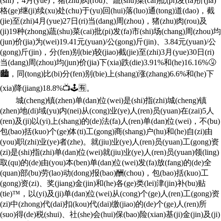
(shi)，4月(yue)，猪(zhu)肉(rou)、蔬(shu)菜(cai)批(pi)发(fa)价(jia)
格(ge)继(ji)续(xu)处(chu)于(yu)回(hui)落(luo)通(tong)道(dao)，截
(jie)至(zhi)4月(yue)27日(ri)当(dang)周(zhou)，猪(zhu)肉(rou)及
(ji)19种(zhong)蔬(shu)菜(cai)批(pi)发(fa)市(shi)场(chang)周(zhou)均
(jun)价(jia)为(wei)19.41元(yuan)/公(gong)斤(jin)、3.84元(yuan)/公
(gong)斤(jin)，分(fen)别(bie)较(jiao)截(jie)至(zhi)3月(yue)30日(ri)
当(dang)周(zhou)均(jun)价(jia)下(xia)跌(die)3.91%和(he)16.16%🤧
🏙，同(tong)比(bi)分(fen)别(bie)上(shang)涨(zhang)6.6%和(he)下
(xia)降(jiang)18.8%📺🕹🈶。
城(cheng)镇(zhen)单(dan)位(wei)是(shi)指(zhi)城(cheng)镇
(zhen)地(di)域(yu)内(nei)从(cong)业(ye)人(ren)员(yuan)在(zai)5人
(ren)及(ji)以(yi)上(shang)的(de)法(fa)人(ren)单(dan)位(wei)，不(bu)
包(bao)括(kuo)个(ge)体(ti)工(gong)商(shang)户(hu)和(he)自(zi)由
(you)职(zhi)业(ye)者(zhe)。就(jiu)业(ye)人(ren)员(yuan)工(gong)资
(zi)是(shi)指(zhi)单(dan)位(wei)就(jiu)业(ye)人(ren)员(yuan)领(ling)
取(qu)的(de)由(you)本(ben)单(dan)位(wei)发(fa)放(fang)的(de)全
(quan)部(bu)劳(lao)动(dong)报(bao)酬(chou)，包(bao)括(kuo)工
(gong)资(zi)、奖(jiang)金(jin)和(he)各(ge)类(lei)津(jin)补(bu)贴
(tie)™，以(yi)及(ji)单(dan)位(wei)从(cong)个(ge)人(ren)工(gong)资
(zi)中(zhong)代(dai)扣(kou)代(dai)缴(jiao)的(de)个(ge)人(ren)所
(suo)得(de)税(shui)、社(she)会(hui)保(bao)险(xian)基(ji)金(jin)及(ji)