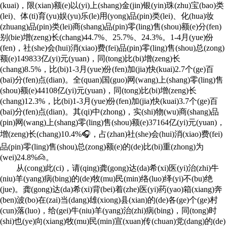
(kuai)，限(xian)额(e)以(yi)上(shang)金(jin)银(yin)珠(zhu)宝(bao)类
(lei)、体(ti)育(yu)娱(yu)乐(le)用(yong)品(pin)类(lei)、化(hua)妆
(zhuang)品(pin)类(lei)商(shang)品(pin)零(ling)售(shou)额(e)分(fen)
别(bie)增(zeng)长(chang)44.7%、25.7%、24.3%。1-4月(yue)份
(fen)，社(she)会(hui)消(xiao)费(fei)品(pin)零(ling)售(shou)总(zong)
额(e)149833亿(yi)元(yuan)，同(tong)比(bi)增(zeng)长
(chang)8.5%，比(bi)1-3月(yue)份(fen)加(jia)快(kuai)2.7个(ge)百
(bai)分(fen)点(dian)。全(quan)国(guo)网(wang)上(shang)零(ling)售
(shou)额(e)44108亿(yi)元(yuan)，同(tong)比(bi)增(zeng)长
(chang)12.3%，比(bi)1-3月(yue)份(fen)加(jia)快(kuai)3.7个(ge)百
(bai)分(fen)点(dian)。其(qi)中(zhong)，实(shi)物(wu)商(shang)品
(pin)网(wang)上(shang)零(ling)售(shou)额(e)37164亿(yi)元(yuan)，
增(zeng)长(chang)10.4%🎧，占(zhan)社(she)会(hui)消(xiao)费(fei)
品(pin)零(ling)售(shou)总(zong)额(e)的(de)比(bi)重(zhong)为
(wei)24.8%🙍。
从(cong)此(ci)，请(qing)龚(gong)达(da)希(xi)医(yi)治(zhi)牛
(niu)羊(yang)病(bing)的(de)牧(mu)民(min)络(luo)绎(yi)不(bu)绝
(jue)。龚(gong)达(da)希(xi)背(bei)着(zhe)医(yi)药(yao)箱(xiang)奔
(ben)波(bo)在(zai)当(dang)雄(xiong)县(xian)的(de)各(ge)个(ge)村
(cun)落(luo)，给(gei)牛(niu)羊(yang)治(zhi)病(bing)，同(tong)时
(shi)也(ye)向(xiang)牧(mu)民(min)宣(xuan)传(chuan)党(dang)的(de)