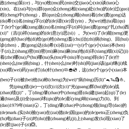
政(zheng)策(ce)，与(yu)牧(mu)民(min)交(jiao)心(xin)谈(tan)心
(xin)。在(zai)与(yu)群(qun)众(zhong)相(xiang)处(chu)的(de)过(guo)
程(cheng)中(zhong)，群(qun)众(zhong)顺(shun)着(zhe)龚(gong)达
(da)希(xi)名(ming)字(zi)的(de)谐(xie)音(yin)，为(wei)他(ta)取(qu)
了(le)个(ge)藏(zang)族(zu)名(ming)字(zi)叫(jiao)龚(gong)“扎(zha)西
(xi)”（吉(ji)祥(xiang)的(de)意(yi)思(si)）。为(wei)了(le)能(neng)更
(geng)好(hao)地(di)给(gei)牲(sheng)畜(chu)治(zhi)病(bing)、回(hui)
诊(zhen)，龚(gong)达(da)希(xi)在(zai)一(yi)个(ge)小(xiao)本(ben)
子(zi)上(shang)密(mi)密(mi)麻(ma)麻(ma)地(di)详(xiang)细(xi)记(ji)
着(zhe)哪(na)户(hu)哪(na)头(tou)牛(niu)羊(yang)得(de)了(le)什
(shen)么(me)病(bing)，什(shen)么(me)时(shi)间(jian)该(gai)继(ji)续
(xu)喂(wei)药(yao)打(da)针(zhen)🧼🧁💿，这(zhe)个(ge)小(xiao)本
(ben)子(zi)被(bei)他(ta)称(cheng)为(wei)“病(bing)历(li)”🐁🦦🗿⛵。
凭(ping)借(jie)一(yi)次(ci)次(ci)“光(guang)辉(hui)的(de)战
(zhan)绩(ji)”，丁(ding)肇(zhao)中(zhong)搭(da)建(jian)起(qi)了(le)
遍(bian)及(ji)全(quan)球(qiu)的(de)影(ying)响(xiang)力(li)。到
(dao)1979年(nian)🕠，丁(ding)肇(zhao)中(zhong)领(ling)导(dao)的
(de)mark-j实(shi)验(yan)在(zai)德(de)国(guo)的(de)petra正(zheng)负
(fu)电(dian)子(zi)对(dui)撞(zhuang)机(ji)上(shang)发(fa)现(xian)了
(le)胶(jiao)子(zi)🙆。