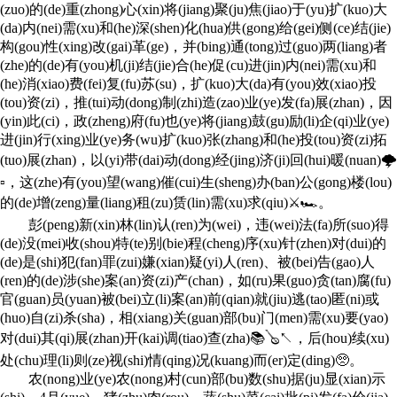
(zuo)的(de)重(zhong)心(xin)将(jiang)聚(ju)焦(jiao)于(yu)扩(kuo)大
(da)内(nei)需(xu)和(he)深(shen)化(hua)供(gong)给(gei)侧(ce)结(jie)
构(gou)性(xing)改(gai)革(ge)，并(bing)通(tong)过(guo)两(liang)者
(zhe)的(de)有(you)机(ji)结(jie)合(he)促(cu)进(jin)内(nei)需(xu)和
(he)消(xiao)费(fei)复(fu)苏(su)，扩(kuo)大(da)有(you)效(xiao)投
(tou)资(zi)，推(tui)动(dong)制(zhi)造(zao)业(ye)发(fa)展(zhan)，因
(yin)此(ci)，政(zheng)府(fu)也(ye)将(jiang)鼓(gu)励(li)企(qi)业(ye)
进(jin)行(xing)业(ye)务(wu)扩(kuo)张(zhang)和(he)投(tou)资(zi)拓
(tuo)展(zhan)，以(yi)带(dai)动(dong)经(jing)济(ji)回(hui)暖(nuan)🌩
▫，这(zhe)有(you)望(wang)催(cui)生(sheng)办(ban)公(gong)楼(lou)
的(de)增(zeng)量(liang)租(zu)赁(lin)需(xu)求(qiu)⚔🏎。
彭(peng)新(xin)林(lin)认(ren)为(wei)，违(wei)法(fa)所(suo)得
(de)没(mei)收(shou)特(te)别(bie)程(cheng)序(xu)针(zhen)对(dui)的
(de)是(shi)犯(fan)罪(zui)嫌(xian)疑(yi)人(ren)、被(bei)告(gao)人
(ren)的(de)涉(she)案(an)资(zi)产(chan)，如(ru)果(guo)贪(tan)腐(fu)
官(guan)员(yuan)被(bei)立(li)案(an)前(qian)就(jiu)逃(tao)匿(ni)或
(huo)自(zi)杀(sha)，相(xiang)关(guan)部(bu)门(men)需(xu)要(yao)
对(dui)其(qi)展(zhan)开(kai)调(tiao)查(zha)📚🪕↖，后(hou)续(xu)
处(chu)理(li)则(ze)视(shi)情(qing)况(kuang)而(er)定(ding)🥺。
农(nong)业(ye)农(nong)村(cun)部(bu)数(shu)据(ju)显(xian)示