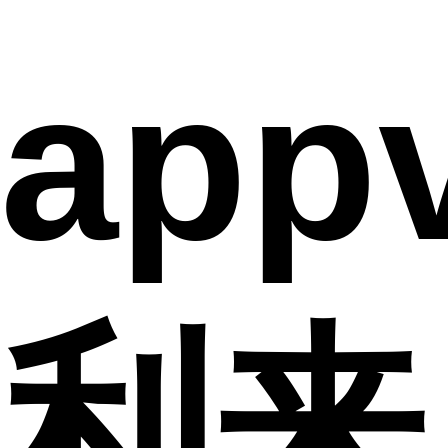
appv
利来