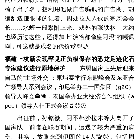
椅子出了名，想利用他做广告骗钱的广告商、胡
编乱造赚眼球的记者、四处拉人入伙的宗亲会会
长……水蛭一般攀附上来。戏外的张铁林，大约
也经历过这些，还得加上“演啥都像皇阿玛”的嘲讽
🆕，可这就是成名的代价🦨💜🌙。
福建上杭新发现罕见正负模保存的恐龙足迹化石
专家建议进行原地保护
东盟国家正先后迎来
自己的“主场外交”：柬埔寨举行东盟峰会及东亚合
作领导人系列会议，印尼举办二十国集团（g20）
领导人峰会🕋🐫，泰国举办亚太经济合作组织（a
pec）领导人非正式会议🥤😶🕐。
出征前，孙铭徽、阿不都沙拉木等人离开了
国家队。前者在联赛期间，遭遇了较为严重的肩
伤。其实，放眼来到伊朗的14人🚾😚，包括周