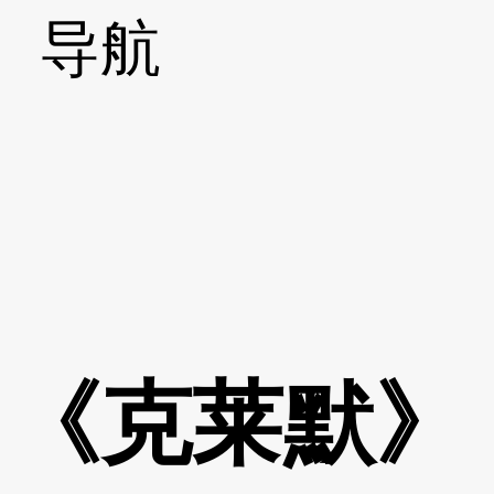
导航
《克莱默》