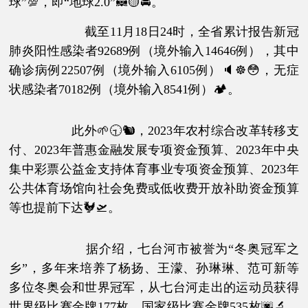
球”💯，即“地球2.0”🦝🟡🚘。
截至11月18日24时，全省累计报告新冠
肺炎阳性感染者92689例（境外输入14646例），其中
确诊病例22507例（境外输入6105例）🔈☸😳，无症
状感染者70182例（境外输入8541例）🏕。
此外🌱🕤🐿，2023年农村综合改革转移支
付、2023年普惠金融发展专项资金预算、2023年中央
集中彩票公益金支持体育事业专项资金预算、2023年
公共体育场馆向社会免费或低收费开放补助资金预算
等也提前下达🐓🛫。
据介绍，七台河市被誉为“冬奥冠军之
乡”，多年来培养了杨扬、王濛、孙琳琳、范可新等
多位冬奥会和世界冠军，从七台河走出的运动员获得
世界级比赛金牌177枚、国家级比赛金牌535枚🌆🔬，