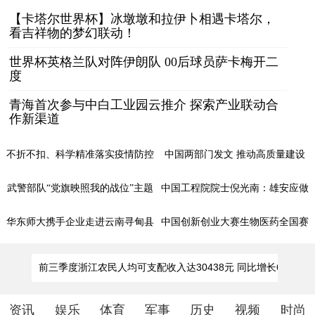
【卡塔尔世界杯】冰墩墩和拉伊卜相遇卡塔尔，
看吉祥物的梦幻联动！
世界杯英格兰队对阵伊朗队 00后球员萨卡梅开二
度
青海首次参与中白工业园云推介 探索产业联动合
作新渠道
不折不扣、科学精准落实疫情防控
中国两部门发文 推动高质量建设
优化措施——二十条优化措施热点
区域性股权市场“专精特新”专板
武警部队“党旗映照我的战位”主题
中国工程院院士倪光南：雄安应做
问答之二
网络宣传活动即将启动
好数字经济发展排头兵
华东师大携手企业走进云南寻甸县
中国创新创业大赛生物医药全国赛
以智慧校园赋能乡村教育振兴
举行 共话产业新发展
资讯
娱乐
体育
军事
历史
视频
时尚