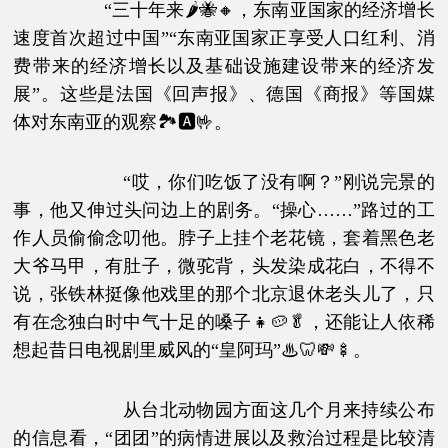
“三十年来🌶🐝🔸，东南亚国家的经济增长
速度首次超过中国”“东南亚国家正享受人口红利、消
费带来的经济增长以及基础设施建设带来的经济发
展”。这些是法国《回声报》、德国《商报》等国媒
体对东南亚的观察🏞🅰🤟。
“哎，你们吃饭了没有啊？”刚说完景的
事，他又伸过头问边上的剧务。“操心……”路过的工
作人员偷偷念叨他。脖子上挂个老花镜，套着黑色老
大爷马甲，有肚子，微驼背，头发染成花白，不得不
说，张铁林挺像他戏里的那个北京退休老头儿了，只
有在念独白时中气十足的嗓子👧🥔🥬，还能让人依稀
想起昔日电视剧里威风的“皇阿玛”♨🦷💸🍢。
从台北动物园方面这几个月来持续公布
的信息看，“团团”的病情进展以及救治过程是比较清