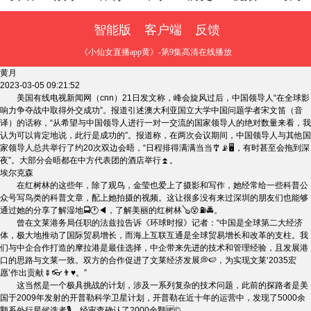
智能版
客户端
反馈
《小仙女直播app黄》-第9集高清在线播放
黄月
2023-03-05 09:21:52
美国有线电视新闻网（cnn）21日发文称，峰会旋风过后，中国领导人“在全球影
响力争夺战中取得外交成功”。报道引述澳大利亚国立大学中国问题学者宋文笛（音
译）的话称，“从希望与中国领导人进行一对一交流的国家领导人的绝对数量来看，我
认为可以肯定地说，此行是成功的”。报道称，在两次会议期间，中国领导人与其他国
家领导人总共举行了约20次双边会晤，“日程排得满满当当🎐📡🖥，有时甚至会拖到深
夜”。大部分会晤都在中方代表团的酒店举行⏫。
埃尔克森
在红树林的这些年，除了观鸟，金莹也爱上了摄影和写作，她经常给一些科普公
众号写鸟类的科普文章，配上她拍摄的视频。这让很多没有来过深圳的朋友们也能够
通过她的分享了解湿地🚍🕐◀，了解美丽的红树林🪕😵⛽🚔。
曾在文莱港务局任职的法兹拉告诉《环球时报》记者：“中国是全球第二大经济
体，极大地推动了国际贸易增长，而海上互联互通是全球贸易增长和改革的支柱。我
们与中企合作打造的摩拉港是最佳选择，中企带来先进的技术和管理经验，且发展港
口的思路与文莱一致。双方的合作促进了文莱经济发展💭🍉，为实现文莱‘2035宏
愿’作出贡献🍢👓👨♥。”
这当然是一个极具挑战的计划，涉及一系列复杂的技术问题，此前的探路者是美
国于2009年发射的开普勒科学卫星计划，开普勒在近十年的运营中，发现了5000余
颗系外行星候选者🎙，经审查确认了2000余颗🆙©。