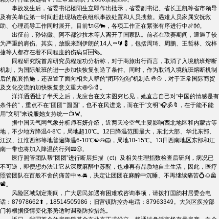
事故发生后，省委书记楼阳生立即作出批示，省委副书记、省长王凯等省市领导
及有关单位第一时间赶赴现场连夜组织事故处置和人员搜救。遇难人员家属安抚救
助、心理疏导工作同时展开。目前🔌🥴🐂，各项工作正在紧张有序进行中🍖👐。
出征前，孙铭徽、阿不都沙拉木等人离开了国家队。前者在联赛期间，遭遇了较
为严重的肩伤。其实，放眼来到伊朗的14人⚰🔰💈，包括周琦、周鹏、王哲林、沈梓
捷等人都存在着不同程度的伤病🛒🆒🗞。
同程研究院首席研究员程超功分析称，对于商旅出行而言，取消了入境航班熔断
机制，为国际航班的进一步加快恢复创造了条件。同时，作为取消入境航班熔断机制
后的配套措施，还设置了面向相关人群的“闭环泡泡”机制💪🤚🥎，对于正常国际商贸
及文化交流的加快恢复意义重大🍥💦🧷。
洋洋洒洒扯了半天之后，龙应台在文末图穷匕见，她直言自己对“中国的情感是有
条件的”，重点不在“团团”“圆圆”，也不在民进党，而在于“文明”🎧🕉🔖，在于能不能
用“文明”来说服她支持统一📺🦀。
据中国天气网气象分析师石妍介绍，近两天冷空气主要影响西北地区和内蒙古等
地，不少地方降温4-8℃，局地超10℃。12日降温范围最大，东北大部、华北东部、
江汉、江淮西部等地普遍降温6-10℃☯🐽🦁，局地10-15℃。13日西南地区东部和江
南一带也将加入降温的行列📟🥴。
医疗照管团队帮“团团”进行断层扫描（ct）及相关生理指数检查后研判，病况已
不可逆，即便想办法让它从深度麻醉中苏醒，也难再有品质地自主生活，因此，医疗
照管团队在百般不舍的痛苦中🦘🚘，决定让团团在麻醉中沉睡、不再继续痛苦💍🌰🦺
📽。
风险区域划定期间，广大居民如遇有困难或咨询事项，请拨打国韵村居委会电
话：87978662⬆，18514505986；旧宫镇防控办电话：87963349。大兴区疾控部
门将根据疫情变化形势适时调整防控措施。