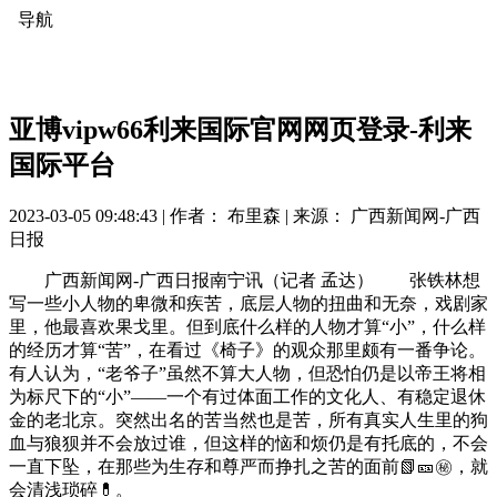
导航
亚博vipw66利来国际官网网页登录-利来
国际平台
2023-03-05 09:48:43 |
作者： 布里森
|
来源： 广西新闻网-广西
日报
广西新闻网-广西日报南宁讯（记者 孟达） 张铁林想
写一些小人物的卑微和疾苦，底层人物的扭曲和无奈，戏剧家
里，他最喜欢果戈里。但到底什么样的人物才算“小”，什么样
的经历才算“苦”，在看过《椅子》的观众那里颇有一番争论。
有人认为，“老爷子”虽然不算大人物，但恐怕仍是以帝王将相
为标尺下的“小”——一个有过体面工作的文化人、有稳定退休
金的老北京。突然出名的苦当然也是苦，所有真实人生里的狗
血与狼狈并不会放过谁，但这样的恼和烦仍是有托底的，不会
一直下坠，在那些为生存和尊严而挣扎之苦的面前📗🎫㊙，就
会清浅琐碎💊。