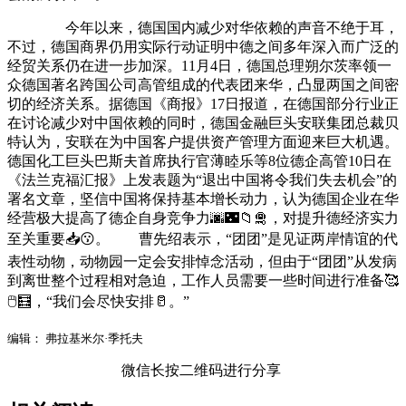
今年以来，德国国内减少对华依赖的声音不绝于耳，
不过，德国商界仍用实际行动证明中德之间多年深入而广泛的
经贸关系仍在进一步加深。11月4日，德国总理朔尔茨率领一
众德国著名跨国公司高管组成的代表团来华，凸显两国之间密
切的经济关系。据德国《商报》17日报道，在德国部分行业正
在讨论减少对中国依赖的同时，德国金融巨头安联集团总裁贝
特认为，安联在为中国客户提供资产管理方面迎来巨大机遇。
德国化工巨头巴斯夫首席执行官薄睦乐等8位德企高管10日在
《法兰克福汇报》上发表题为“退出中国将令我们失去机会”的
署名文章，坚信中国将保持基本增长动力，认为德国企业在华
经营极大提高了德企自身竞争力🌆🌃📁🛅，对提升德经济实力
至关重要📥😗。 曹先绍表示，“团团”是见证两岸情谊的代
表性动物，动物园一定会安排悼念活动，但由于“团团”从发病
到离世整个过程相对急迫，工作人员需要一些时间进行准备🥰
🖱🧮，“我们会尽快安排🥛。”
编辑： 弗拉基米尔·季托夫
微信长按二维码进行分享