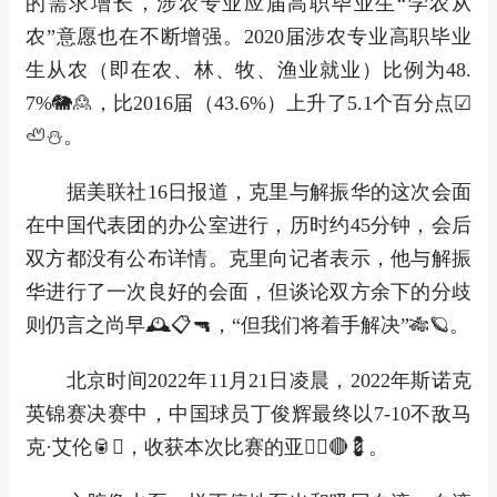
的需求增长，涉农专业应届高职毕业生“学农从
农”意愿也在不断增强。2020届涉农专业高职毕业
生从农（即在农、林、牧、渔业就业）比例为48.
7%🐘🙎，比2016届（43.6%）上升了5.1个百分点☑
🦥⛄。
据美联社16日报道，克里与解振华的这次会面
在中国代表团的办公室进行，历时约45分钟，会后
双方都没有公布详情。克里向记者表示，他与解振
华进行了一次良好的会面，但谈论双方余下的分歧
则仍言之尚早🕰📋🔫，“但我们将着手解决”🎋🪐。
北京时间2022年11月21日凌晨，2022年斯诺克
英锦赛决赛中，中国球员丁俊辉最终以7-10不敌马
克·艾伦🥫⬇，收获本次比赛的亚军⃣🔴💈。