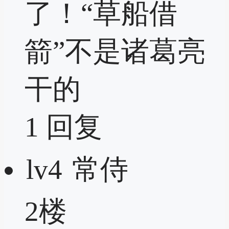
了！“草船借
箭”不是诸葛亮
干的
1
回复
lv4
常侍
2楼