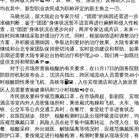
中。在两版大典中🍒👓，农、林、牧、渔业生产及辅助人员也
均在其中。新型职业农民成为职称评定的新主角之一🕑。
马晓光说，据大陆赴台专家介绍，“团团”的病因还需进一步
准确判断，鉴于“团团”身体状况暂不适宜再进行麻醉和侵入性检
查，且“团团”身体状况在逐步向好，两岸专家达成共识，未来一
段时间将继续采取舒缓治疗方式。同时，根据病情适时调整治疗
方案，并积极追溯病因，争取达到更好的治疗效果。大陆专家将
继续和台北专家团队保持密切沟通，实时提供建议和帮助。如果
后期还需要大陆专家赴台协助治疗和护理🤹🥧，我们将一如既往
提供支持和帮助🐙🚥🍣。
对于公共场所查验核酸的有关要求，在11月17日的国务院联
防联控机制发布会上，沈洪兵指出，跨区域流动人员需要凭48小
时核酸阴性乘坐飞机、高铁等🖥🖼，入住宾馆酒店和进入旅游景
区人员需要查验健康码和72小时核酸📲🍨♎。
市民朋友要科学规范佩戴口罩，在市场商超、影剧院、宾馆
酒店等室内外人员密集场所时，乘坐厢式电梯和飞机、火车、地
铁、公交车等公共交通工具时，在餐厅、食堂处于非进食状态
时，在医院就诊、陪护、核酸检测时以及出现呼吸道症状时，均
应规范佩戴口罩；风险人员在处于集中隔离转运、办理入住、取
餐、核酸采样、外出就医、解除隔离等情况时，应规范佩戴医用
防护口罩。要按规定进行核酸检测，检测时要服从现场安排，有