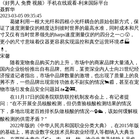
《好男人 免费 视频》手机在线观看-利来国际平台
聂辉华
2023-03-05 09:35:45
葛健利用一根大光纤和四根小光纤耦合的原始创新方式，保
证了速度测量仪的精度达到彼时世界的最高水准，同时成本和尺
寸又仅有当时世界领先的harps速度测量仪的约四分之一🍊😮，
更小的尺寸意味着仪器更容易实现温控和真空运营环境👒🏭
💊。
宋馨
随着宠物食品购买力的上升，市场中的商家品牌大量涌入，
国内企业纷纷推出自有品牌。然而，某资深业内人士向21世纪经
济报道记者指出，市场中品牌数量的激增，也出现了质量上的良
莠不齐，一些品牌出现宣传功效名不副实的情况🐂📰，甚至在宠
物市场引发食品安全问题👯🚤🏖🚒。
在11月17日的国务院联防联控机制发布会上，有记者提
问：“在不开展全员核酸检测，但仍查验核酸检测结果的情况
下，多地出现老百姓排长队做核酸的情况〰🔒🛳，该如何缓解核
酸检测的供需矛盾？”
2022年版的《中华人民共和国职业分类大典》，在2015年版
的基础上，将农业数字化技术员和农业经理人等都纳入大典当