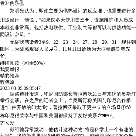
者34例🖐🎚。
郑明光认为，即使主要为供热设计的反应堆，也需要进行多
用途设计。他说，“如果仅冬天使用🟦⛱🔶，设施维护和人员成
本就会非常高。包括热电联供、工业制气等都可以与供热功能一
同设计🤳⌛。”
无症状感染者3至9、22、23、24、27、28、29、31：现住朝
阳区，为隔离观察人员🦂👇，11月11日诊断为无症状感染者🌎
👘。
继续阅读（剩余
50%
）
我要举报
精彩推荐
程伟原
2023-03-05 09:35:47
据路透社报道，印尼国防部长普拉博沃21日与来访的奥斯汀
举行会谈。在之后的记者会上，当奥斯汀称美国与印尼合作推
进“自由开放的印太”时，普拉博沃采取了更中立的立场🦍🕕😤，
称印尼很荣幸与中国和美国都保持了友好关系🍕🍽📛。
齐长发
戴维德异常激动，他估计这种动物“将是科学上一个有趣的
新种”，将填补世界动物研究的一个空白。戴维德雇佣了20个当