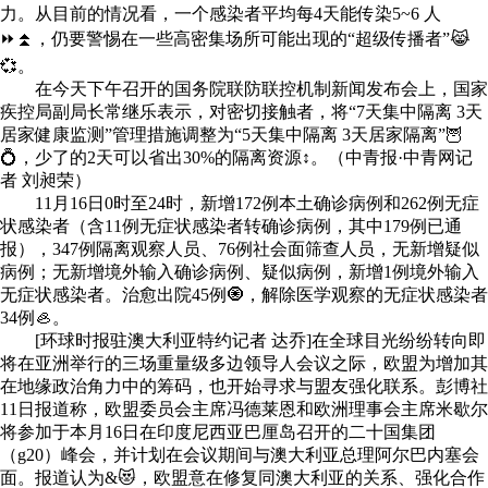
力。从目前的情况看，一个感染者平均每4天能传染5~6 人
⏩⏫，仍要警惕在一些高密集场所可能出现的“超级传播者”😹
💞。
在今天下午召开的国务院联防联控机制新闻发布会上，国家
疾控局副局长常继乐表示，对密切接触者，将“7天集中隔离 3天
居家健康监测”管理措施调整为“5天集中隔离 3天居家隔离”🦉
💍，少了的2天可以省出30%的隔离资源↕。（中青报·中青网记
者 刘昶荣）
11月16日0时至24时，新增172例本土确诊病例和262例无症
状感染者（含11例无症状感染者转确诊病例，其中179例已通
报），347例隔离观察人员、76例社会面筛查人员，无新增疑似
病例；无新增境外输入确诊病例、疑似病例，新增1例境外输入
无症状感染者。治愈出院45例🧿，解除医学观察的无症状感染者
34例🦪。
[环球时报驻澳大利亚特约记者 达乔]在全球目光纷纷转向即
将在亚洲举行的三场重量级多边领导人会议之际，欧盟为增加其
在地缘政治角力中的筹码，也开始寻求与盟友强化联系。彭博社
11日报道称，欧盟委员会主席冯德莱恩和欧洲理事会主席米歇尔
将参加于本月16日在印度尼西亚巴厘岛召开的二十国集团
（g20）峰会，并计划在会议期间与澳大利亚总理阿尔巴内塞会
面。报道认为&😻，欧盟意在修复同澳大利亚的关系、强化合作