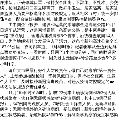
序排队，正确佩戴口罩，保持安全距离，不聚集、不扎堆、少交
谈，检测后戴好口罩立即离开，做好手卫生。居家隔离、居家健
康监测人员要严格遵守各项防疫规定，服从社区（村）统一安排
🔡✴🧽，配合做好核酸检测、健康监测等防控措施😽🎏👠。
由中国企业投资、建设和运营的柬埔寨金港高速公路10月1
日通车试运营，这是柬埔寨第一条高速公路，是中柬共建“一带
一路”重点项目。金港高速横跨柬5个省市，沿线覆盖该国1/4人
口，为当地经济社会发展注入了活力。这条全新的高速公路全长
187.05公里，双向四车道。《环球时报》记者驱车从金边到达终
点西哈努克港，一看时间，只用了1小时40分钟，同行的翻译索
飘连连惊呼“不可思议”➕，因为过去走国家4号公路至少要5个多
小时🚹🤵。
请广大市民履行好个人防疫责任，做自己健康的“第一责任
人”，主动参加核酸检测，坚持佩戴口罩、保持社交距离、注意
个人卫生，及时接种新冠病毒疫苗。对违反疫情防控规定的🐳，
将依法依规追究责任🥃🌝。
11月16日0时至24时，新增172例本土确诊病例和262例无症
状感染者（含11例无症状感染者转确诊病例，其中179例已通
报），347例隔离观察人员、76例社会面筛查人员，无新增疑似
病例；无新增境外输入确诊病例、疑似病例，新增1例境外输入
无症状感染者。治愈出院45例👣🥯，解除医学观察的无症状感染