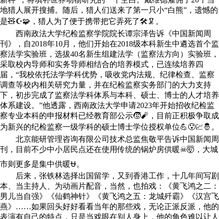
地猎人展开搜捕。随后，猎人们送来了第一只小“白熊”，遗憾的
是🧸☪🧩，猎人为了便于携带把它弄死了🛠🦑。
西南政法大学纪检监察学院院长谭宗泽告诉《中国新闻周
刊》，自2018年10月，他们开始在2018级本科新生中遴选首个监
察法学实验班，选拔40名新生组建法学（监察法方向）实验班，
采取校内导师和实务导师相结合的培养模式，已连续培养四
届，“我校依托法学学科优势，吸收党内法规、纪律检查、监察
调查等校内相关研究力量，并在纪检监察实务部门的大力支持
下，初步完成了监察法学科体系与本科、硕士、博士的人才培养
体系建设。”他透露，西南政法大学申请2023年开始招收纪检监
察专业本科的申报材料已经教育部公示🧒🧨，目前正积极争取成
为新兴的纪检监察一级学科的硕士博士学位授权单位💪😯💹🤴。
北京能研管理咨询有限公司技术总监焦敬平告诉中国新闻周
刊，目前不少中小居民点还在使用传统的锅炉房供暖☠🤯，大城
市则更多是集中供暖⛎。
后来，张铁林选择出国留学，又到香港工作，十几年间写剧
本、当主持人、为动画片配音，当然，也拍戏：《黄飞鸿之二：
男儿当自强》《仙鹤神针》《黄飞鸿之五：龙城歼霸》《汉宫飞
燕》……如果回头好好看看当年的那些戏，无论正派反派，他的
表演有自己的特点，只是当戏眼在别人身上，他的角色难以让人