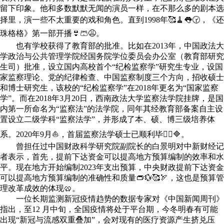
留下印象。他和多数默默无闻的演员一样，在不那么多的剧本选
择里，演一些不太重要的戏和角色。直到1998年🥰🧹👅🕝，《还
珠格格》第一部开播👙🩳😩。
也有学校获得了教育部的批准。比如在2013年，中国政法大
学政治与公共管理学院经国务院学位委员会办公室（教育部研究
生司）批准，设立国内高校首个“纪检监察学”研究生专业，设国
家监察理论、党的纪律检查、中国监察制度三个方向，招收硕士
和博士研究生，该校的“纪检监察学”在2018年更名为“国家监察
学”。而在2018年3月20日，西南政法大学监察法学院挂牌，是国
内第一所命名为“监察法”的法学院，同年其经教育部备案自主设
置设立二级学科“监察法学”，并形成了本、硕、博三级培养体
系。2020年9月⛵，首届监察法学硕士已顺利毕业⃣🔷。
曾担任过中国财政科学研究院副院长的白景明对中新财经记
者表示，首先，提前下达资金可以提高地方预算编制的效率和水
平。现在地方开始编制2023年支出预算，中央财政提前下达资金
可以提高地方预算编制的准确性和质量👝💱🥰🏹，这也是预算管
理改革成效的体现🥨。
一位长期监测新冠疫情趋势的数据专家对《中国新闻周刊》
指出，至12 月中旬，全国疫情将处于平台期，今冬明春有可能
出现“新冠与流感双重叠加”，会对现有的医疗资源产生挤兑压