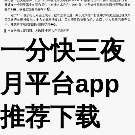
须符合一些关键条件，比如大小约在地球大小的0.8倍-1.25倍的范围内，拥有岩质固体表面，
并处在一个恒星系中的适合居住（有液体水存在）的位置，这些条件意味着这颗行星可能具有
生命🎗🏧，或者适宜生命生存☀📬。
毛宁16日在例行记者会上表示，散布虚假信息，并以此为借口打压中方有关企业已经成为
美国政府的惯常做法，中方对此坚决反对。美方应采取负责任的方式⬜，切实尊重和遵守公
平、开放和非歧视的国际规则🤠👯🥥⌚。
▌
本文来源：厦门网、人民网-中国共产党新闻网
一分快三夜
月平台app
推荐下载