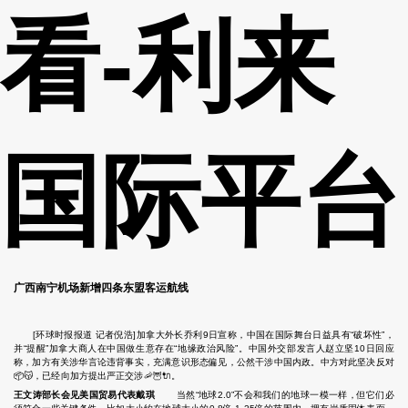
看-利来
国际平台
广西南宁机场新增四条东盟客运航线
[环球时报报道 记者倪浩]加拿大外长乔利9日宣称，中国在国际舞台日益具有“破坏性”，
并“提醒”加拿大商人在中国做生意存在“地缘政治风险”。中国外交部发言人赵立坚10日回应
称，加方有关涉华言论违背事实，充满意识形态偏见，公然干涉中国内政。中方对此坚决反对
📦😽，已经向加方提出严正交涉🦐🦉🔌。
王文涛部长会见美国贸易代表戴琪
当然“地球2.0”不会和我们的地球一模一样，但它们必