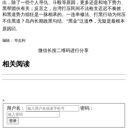
出，除了一些个人寻仇、斗殴等原因，更多还是和地下势力、
黑帮团伙有关；反言之，台湾打压民间不法枪支迟迟不奏效，
和黑道势力猖狂是一脉相承的。一连串修法、打黑行动为何压
不住黑道？岛内长期政黑勾结、“黑金”泛滥⛑，无疑是最根本
原因☑。
编辑： 华志利
微信长按二维码进行分享
相关阅读
欢迎来到手机广西网登陆页
×
用户名：
密码：
登录