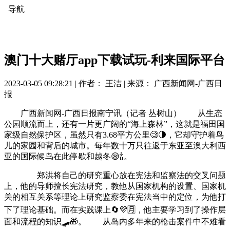
导航
澳门十大赌厅app下载试玩-利来国际平台
2023-03-05 09:28:21 |
作者： 王洁
|
来源： 广西新闻网-广西日
报
广西新闻网-广西日报南宁讯（记者 丛树山） 从生态
公园顺流而上，还有一片更广阔的“海上森林”，这就是福田国
家级自然保护区，虽然只有3.68平方公里🧐🌗，它却守护着鸟
儿的家园和背后的城市。每年数十万只往返于东亚至澳大利西
亚的国际候鸟在此停歇和越冬😪🍾。
郑洪将自己的研究重心放在宪法和监察法的交叉问题
上，他的导师擅长宪法研究，教他从国家机构的设置、国家机
关的相互关系等理论上研究监察委在宪法当中的定位，为他打
下了理论基础。而在实践课上🔄💜🈷，他主要学习到了操作层
面和流程的知识🛹🎁。 从岛内多年来的枪击案件中不难看