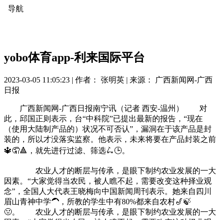
导航
yobo体育app-利来国际平台
2023-03-05 11:05:23 |
作者： 张明英
|
来源： 广西新闻网-广西
日报
广西新闻网-广西日报南宁讯（记者 西安-温州） 对
此，邱国正则表示，台“中科院”已提出最新的报告，“现在
（使用大陆制产品的）状况不可否认”，漏洞在于该产品是封
装的，所以才没落实监察。他表示，未来将要在产品封装之前
🔱🤦🔺，就先进行过滤、筛选🛴🕒。
农业人才的断层与传承，是眼下制约农业发展的一大
因素。“大家觉得当农民，被人瞧不起，需要改变这种择业观
念”，全国人大代表王晓梅向中国新闻周刊表示。她来自四川
眉山青神中学🦱，所教的学生中有80%都来自农村🎷🍃
🤢。 农业人才的断层与传承，是眼下制约农业发展的一大