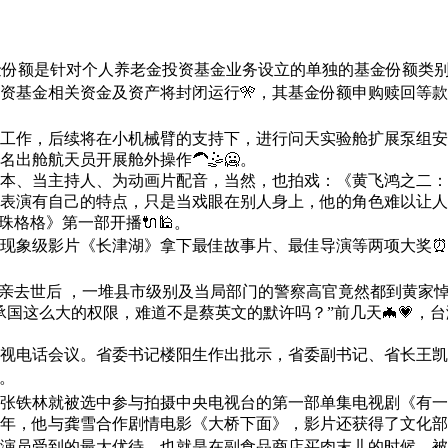
类基金份额是针对个人养老金投资基金业务设立的单独的基金份额类
基金相关资金及资产将封闭运行🎌，其基金份额申购赎回等款项
作，后续将在小机械臂的支持下，进行问天实验舱扩展泵组安
出舱航天员开展舱外操作🦱🤹🥶。
、当主持人、为动画片配音，当然，也拍戏：《黄飞鸿之二：
表演有自己的特点，只是当戏眼在别人身上，他的角色难以让人
珠格格》第一部开播🔌🕌。
现象级影片《长津湖》拿下最佳故事片、最佳导演等两项大奖⏰⚪
亲去世后 ，一堆县市级别及当局部门的警察高官竟然都到黄家悼
国这么大的权限，难道不是蔡英文的默许吗？”前几天🦇💗，
电话会议。省委书记楼阳生作出批示，省委副书记、省长王凯在会
⚒。
张铁林就被选中参与拍摄中央电视台的第一部单集电视剧《有一个
83年，他与龚雪合作剧情电影《大桥下面》，影片还获得了文化
演员受到的最大优待，也就是在副食品商店买肉末儿的时候，被售