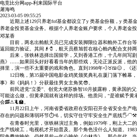
电竞比分网app-利来国际平台
屠海鸣
2023-03-05 09:55:25
近期上述129只养老fof基金都设立了y 类基金份额，y 
养老金投资基金业务。根据个人养老金账户要求，个人养老金投资
邓某香
目前，两名出舱航天员已完成安装脚限位器和舱外工作台等工
返回能力验证。其间👴🧷，航天员蔡旭哲在核心舱内配合支持两名
后来，张铁林选择出国留学，又到香港工作，十几年间写剧本
燕》……如果回头好好看看当年的那些戏，无论正派反派，他的
择里，演一些不太重要的戏和角色。直到1998年💨♉🍱😊，《还
12日晚，第35届中国电影金鸡奖颁奖典礼在厦门落下帷幕，
事》和《妈妈！》分获最佳男女主角奖😎。
前民进党“立委”、创党大佬苏焕智10月披露称，黄承国的父
可能这么做，但黄承国就有这样的排场。他质问，“是谁赋予黄承
会🥓⚠🦎🏫。
11月22日上午，河南省委省政府在安阳召开全省安全生产电视
存在的问题和薄弱环节⏱🚵，切实守住守牢安全生产底线🖐🦲
在青春时光里，张铁林演过主角，例如1979年，刚上大二的
生产线竣工，电视机才开始普及。那个角色没什么人知道。19
院免费放映的，仍然是前一年公映的《少林寺》。那个年代，当