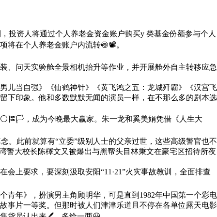
别，投资人将通过个人养老金资金账户购买y 类基金份额参与个人
将在个人养老金账户内流转🍥📽。
装、问天实验舱全景相机抬升等作业，并开展舱外自主转移应急
男儿当自强》《仙鹤神针》《黄飞鸿之五：龙城歼霸》《汉宫飞
留下印象。他和多数默默无闻的演员一样，在不那么多的剧本选
🎏🏳，成为今晚最大赢家。朱一龙和奚美娟凭借《人生大
念。此前就算有“立委”级别人士的父亲过世，这些高级警官也不
台湾警大校长陈檡文又被爆出与黑帮头目林秉文在豪宅区招待所夜
上要求，要深刻汲取安阳“11·21”火灾事故教训，全面排查
青年》，扮演男主角顾明华，可是直到1982年中国第一个彩电
部故事片一等奖。但那时被人们津津乐道且不停在各单位露天电影
货员认出来🖊，多给一两😃。