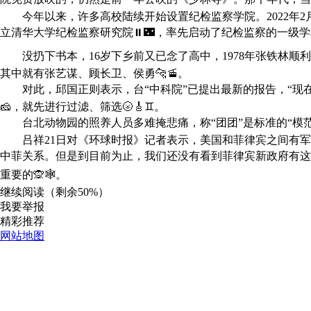
今年以来，许多高校陆续开始设置纪检监察学院。2022年2
立清华大学纪检监察研究院⏸🌃，率先启动了纪检监察的一级学
没扔下书本，16岁下乡前又已念了高中，1978年张铁林顺
其中就有张艺谋、顾长卫、侯勇🐆🚡。
对此，邱国正则表示，台“中科院”已提出最新的报告，“现在
🧀，就先进行过滤、筛选🌝🎸♊。
台北动物园的照养人员多难掩悲痛，称“团团”是标准的“模范生”
吕祥21日对《环球时报》记者表示，美国和菲律宾之间有军
中菲关系。但是到目前为止，我们还没有看到菲律宾新政府有这
重要的🙊🕸。
继续阅读（剩余
50%
）
我要举报
精彩推荐
网站地图