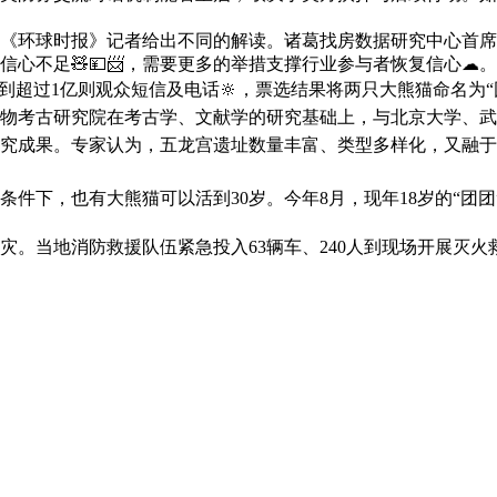
环球时报》记者给出不同的解读。诸葛找房数据研究中心首席
心不足🧸💴📨，需要更多的举措支撑行业参与者恢复信心☁。
超过1亿则观众短信及电话🔆，票选结果将两只大熊猫命名为“团团
考古研究院在考古学、文献学的研究基础上，与北京大学、武
究成果。专家认为，五龙宫遗址数量丰富、类型多样化，又融于山
，也有大熊猫可以活到30岁。今年8月，现年18岁的“团团”首次
。当地消防救援队伍紧急投入63辆车、240人到现场开展灭火救援