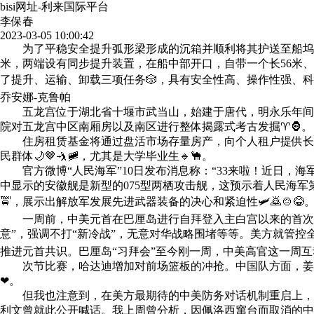
bisi网址-利来国际平台
李保春
2023-03-05 10:00:42
为了平稳安全提升弧形梁形成的沉箱并顺利将其护送至船坞，考古
米，两端设有同步提升装置，在船中部开口，自带一个长56米、
了提升、运输、卸载三项任务🎲，具有安全性高、操作性强、科技
乔安娜-克鲁帕
五龙宫位于湖北省十堰市武当山，始建于唐代，明永乐年间大兴，
院对五龙宫中区南厢房以及南区进行整体揭露式考古发掘♈🦍。
住房租赁基金将通过盘活市场存量房产，向个人租户提供长租房
民群体🌙🤎🤺🚞，尤其是大学毕业生🔹🐪。
官方微博“人民海军”10日发布消息称：“33来啦！近日，
中显示的安徽舰是新型的075型两栖攻击舰，这预示着人民海军
🚖，展示出解放军发展先进武器装备的决心和紧迫性🛩🙇🍲😂
一周前，中美元首在巴厘岛进行自拜登入主白宫以来的首次线
意”，强调不打“新冷战”，无意对华战略围堵等等。美方就管
推进元首共识。巴厘岛“习拜会”至今刚一周，中美高官这一周互动
次节比赛，哈达迪增加对前场篮板的冲抢。中国队方面，姜伟泽、
❤。
但我也注意到，在美方最期待的中美防务对话机制重启上，无
利文曾就此公开喊话。我上周曾分析，因佩洛西窜台而取消的中