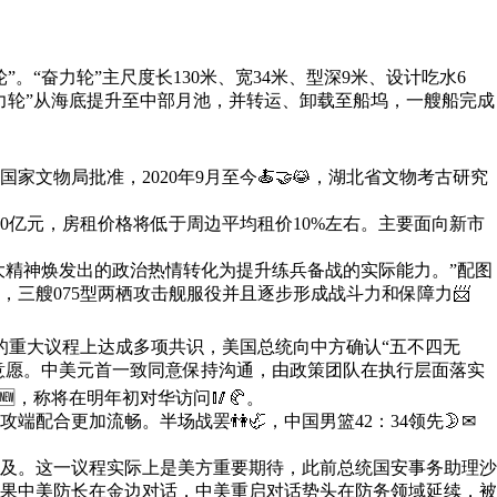
奋力轮”主尺度长130米、宽34米、型深9米、设计吃水6
力轮”从海底提升至中部月池，并转运、卸载至船坞，一艘船完成
局批准，2020年9月至今🍝🤝😹，湖北省文物考古研究
亿元，房租价格将低于周边平均租价10%左右。主要面向新市
大精神焕发出的政治热情转化为提升练兵备战的实际能力。”配图
，三艘075型两栖攻击舰服役并且逐步形成战斗力和保障力📨
重大议程上达成多项共识，美国总统向中方确认“五不四无
意愿。中美元首一致同意保持沟通，由政策团队在执行层面落实
，称将在明年初对华访问🥢🥐。
更加流畅。半场战罢👫🦏，中国男篮42：34领先🌛✉
及。这一议程实际上是美方重要期待，此前总统国安事务助理沙
果中美防长在金边对话，中美重启对话势头在防务领域延续，被