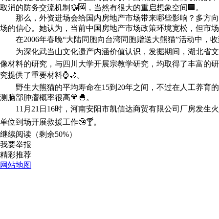
取消的防务交流机制💱🈵，当然有很大的重启想象空间🏢。
那么，外资进场会给国内房地产市场带来哪些影响？多方向《
场的信心。她认为，当前中国房地产市场政策环境宽松，但市场信
在2006年春晚“大陆同胞向台湾同胞赠送大熊猫”活动中，收到
为深化武当山文化遗产内涵价值认识，发掘期间，湖北省文物
像材料的研究，与四川大学开展宗教学研究，均取得了丰富的研
究提供了重要材料⌚🌙。
野生大熊猫的平均寿命在15到20年之间，不过在人工养育的条件下
测脑部肿瘤概率很高🍭🐣。
11月21日16时，河南安阳市凯信达商贸有限公司厂房发生火灾
单位到场开展救援工作🤥🍸。
继续阅读（剩余
50%
）
我要举报
精彩推荐
网站地图