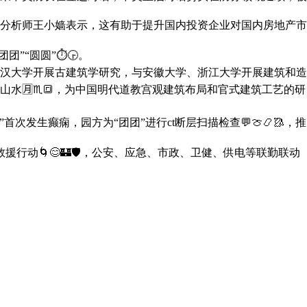
分析师王小嫱表示，这有助于提升国内投资企业对国内房地产市
”“圆圆”⏱🕞。
汉大学开展古建筑学研究，与安徽大学、浙江大学开展建筑和造
水🈷♏🔳，为中国明代道教宫观建筑布局和官式建筑工艺的研
发生癫痫，园方为“团团”进行ct断层扫描检查💬🍈📿🥻，推
行动🌀😊🏰🛡，公安、应急、市政、卫健、供电等联勤联动