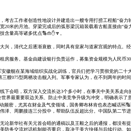
工作者创造性地设计并建造出一艘专用打捞工程船“奋力轮”。“
宽20米的月池。穿梁完成后的弧形梁沉箱装载着古船直接由“奋
含量高等诸多优点🔢👜✋🔽。
清代之后逐渐衰败，同时具有皇家与道家宫观的特点。经国家文物
服务。基金由建设银行负责运作，募集资金规模为人民币300
海军安徽舰在某海域组织实战化训练，官兵们把学习贯彻党的二十
第三艘075型两栖攻击舰入列。军事专家认为，在不到两年的时间
。
下会晤，双方深入交流长达3个多小时，在事关中美关系走向的
控全世界最重要双边关系、防止中美竞争升级为冲突，明确表示了
频密，尤其在财金及气变领域，国务卿布林肯也表态喊话🆖🔢
周鹏接连三分投中，帮助队伍反超比分。中国队第二节进攻端配合
论新华社有关元首会晤的通稿以及王毅之后的通报，都没有提
美防务交流对话机制能否重启，取决于美方抉择与后续行动。如