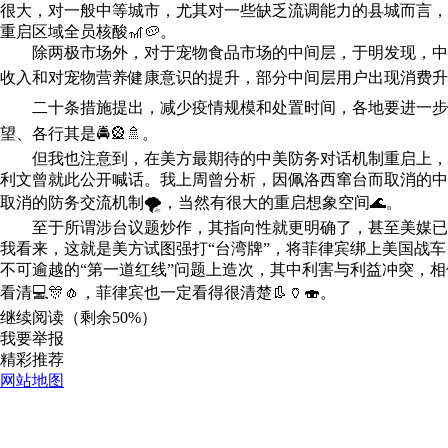
很大，对一般中等城市，尤其对一些缺乏流调能力的县城而言，
重启区域全员核酸🎢🥔。
除两极市场外，对于宠物食品市场的中间层，于明发现，中间
收入和对宠物营养健康意识的提升，部分中间层用户出现消费升级
二十条措施提出，减少疫情规模和处置时间，各地要进一步健全
望、各行其是🚔🎡🚿。
但我也注意到，在美方最期待的中美防务对话机制重启上，无
利文曾就此公开喊话。我上周曾分析，因佩洛西窜台而取消的中
取消的防务交流机制🌪，当然有很大的重启想象空间🌊。
至于所谓涉台议题炒作，其指向性就更明确了，甚至美媒已经在
我看来，这就是美方试图强打“台湾牌”，将菲律宾绑上美国战
不可逾越的“第一道红线”问题上造次，其中利害与利益冲突，
看清💻🎊🧄，菲律宾也一定看得很清楚👢🏺🍣。
继续阅读（剩余
50%
）
我要举报
精彩推荐
网站地图