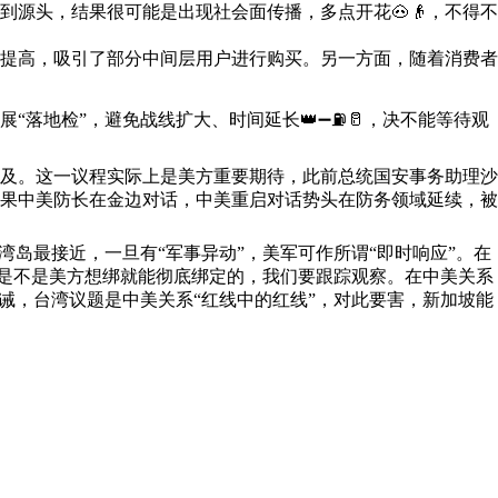
源头，结果很可能是出现社会面传播，多点开花🐽👴，不得不
提高，吸引了部分中间层用户进行购买。另一方面，随着消费者
地检”，避免战线扩大、时间延长👑➖⛽🥛，决不能等待观
及。这一议程实际上是美方重要期待，此前总统国安事务助理沙
果中美防长在金边对话，中美重启对话势头在防务领域延续，被
岛最接近，一旦有“军事异动”，美军可作所谓“即时响应”。在
宾是不是美方想绑就能彻底绑定的，我们要跟踪观察。在中美关系
诫，台湾议题是中美关系“红线中的红线”，对此要害，新加坡能