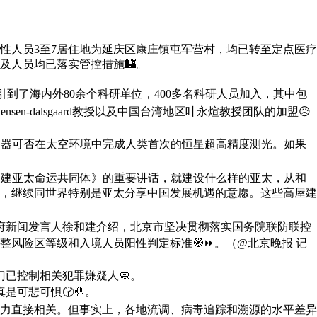
阳性人员3至7居住地为延庆区康庄镇屯军营村，均已转至定点医疗
及人员均已落实管控措施🏰。
引到了海内外80余个科研单位，400多名科研人员加入，其中包
ensen-dalsgaard教授以及中国台湾地区叶永煊教授团队的加盟😥
s探测器可否在太空环境中完成人类首次的恒星超高精度测光。如果
构建亚太命运共同体》的重要讲话，就建设什么样的亚太，从和
，继续同世界特别是亚太分享中国发展机遇的意愿。这些高屋建
府新闻发言人徐和建介绍，北京市坚决贯彻落实国务院联防联控
整风险区等级和入境人员阳性判定标准🧭⏩。（@北京晚报 记
门已控制相关犯罪嫌疑人🧼。
可悲可惧🕝🤚。
力直接相关。但事实上，各地流调、病毒追踪和溯源的水平差异