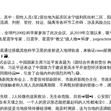
员。其中：阳性人员1至2居住地为延庆区永宁镇利民街村二区，
流调、判密、管控、转运、隔离等各环节工作🧸，涉及风险点位
全球约200位科学家参加了此次会议。从2019年立项以来，吸
星震学专家，日震学、星震学“教父”级人物⏩🆖🥡，jorgenchrist
在明年底通过搭载其他科学卫星的发射进入地球轨道，来验证cmo
🗃。
正式会议上，中国国家主席习近平发表题为《团结合作勇担责任 
张。习近平还表达了中国致力于建设更高水平开放型经济新体制
期待🥶⏮，引发了会场内外的强烈共鸣🏷😷。
1场新闻发布会上，市委宣传部副部长、市政府新闻办主任、市政
接触者和入境人员的隔离期限，不再甄别密接的密接🍊👳，调
失联，2人轻微伤送医救治，无生命危险。目前🎺🔟📲，公安部
有天壤之别。一个人的意识形态能把最起码的人性都淹没©，真是
前提是当地疫情传播链清晰、能及时溯源，这与当地的流调能