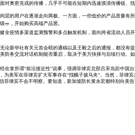
面对奥密克戎的传播，几乎不可能在短期内迅速摸清传播链、找到
层的用户在逐渐走向两极。一方面，一些低价的产品质量有所
🥗，开始购买高端产品🈺。
疫情多渠道监测预警和多点触发机制，面向跨省流动人员开展“落
论新华社有关元首会晤的通稿以及王毅之后的通报，都没有提
美防务交流对话机制能否重启，取决于美方抉择与后续行动。如
拿所谓“前沿接近性”说事，强调菲律宾北部吕宋岛距中国台湾
车，为美军在菲律宾扩大军事存在“找幌子披马夹”。当然，菲律
相信菲律宾不会不明察。要知道，新加坡防长黄永宏都特别向美告