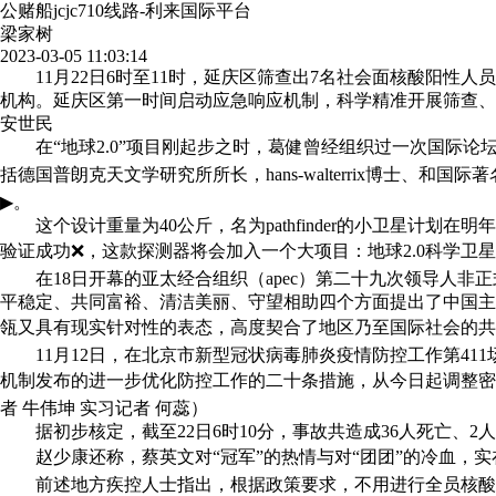
公赌船jcjc710线路-利来国际平台
梁家树
2023-03-05 11:03:14
11月22日6时至11时，延庆区筛查出7名社会面核酸阳性人
机构。延庆区第一时间启动应急响应机制，科学精准开展筛查、
安世民
在“地球2.0”项目刚起步之时，葛健曾经组织过一次国际论坛，
括德国普朗克天文学研究所所长，hans-walterrix博士、和国际著名
▶。
这个设计重量为40公斤，名为pathfinder的小卫星计划
验证成功❌，这款探测器将会加入一个大项目：地球2.0科学卫星
在18日开幕的亚太经合组织（apec）第二十九次领导人非
平稳定、共同富裕、清洁美丽、守望相助四个方面提出了中国主
瓴又具有现实针对性的表态，高度契合了地区乃至国际社会的共同
11月12日，在北京市新型冠状病毒肺炎疫情防控工作第41
机制发布的进一步优化防控工作的二十条措施，从今日起调整密切
者 牛伟坤 实习记者 何蕊）
据初步核定，截至22日6时10分，事故共造成36人死亡、2人
赵少康还称，蔡英文对“冠军”的热情与对“团团”的冷血，实在
前述地方疾控人士指出，根据政策要求，不用进行全员核酸的