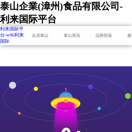
泰山企業(漳州)食品有限公司-
利来国际平台
利来国际平
台-w66利来
走进泰山
泰山资讯
品牌部落
服
国际