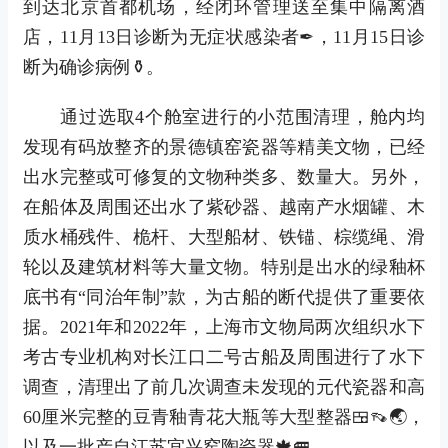
到达北京首都机场，经闭环管理送至集中隔离酒
店，11月13日诊断为无症状感染者✒，11月15日诊
断为确诊病例⚱。
通过选取4个舱室进行的小范围清理，舱内均
发现有码放整齐的景德镇窑瓷器等精美文物，已经
出水完整或可修复的文物种类多、数量大。另外，
在船体及周围还出水了紫砂器、越南产水烟罐、木
质水桶残件、桅杆、大型船材、铁锚、棕缆绳、滑
轮以及建筑材料等大量文物。特别是出水的绿釉杯
底书有“同治年制”款，为古船的断代提供了重要依
据。2021年和2022年，上海市文物局两次组织水下
考古专业机构对长江口二号古船及周围进行了水下
调查，清理出了前几次调查未发现的元代瓷器和高
60厘米完整的豆青釉青花大瓶等大型整器🍱👡🌏，
以及一批产自江苏宜兴窑陶瓷器🍁🚐。