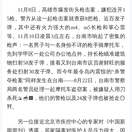
11月8日，高雄市爆发街头枪击案，嫌犯连开1
5枪。警方从这一起枪击案就查获8把枪、近百发子
弹，其中还有火力强大的m4、m5长枪和掌心雷
等。11月10日凌晨3点左右，台南市响起了密集的
枪声：一名男子与一名身份不详的枪手骑摩托车，
先到学甲区一处公司办公地点外，持长枪瞄准建筑
物扫射58发子弹，接着又到台南市议员谢财旺的服
务处扫射30发子弹。而今年最令岛内震惊的“杀警
夺枪案”同样发生在台南——8月22日，台南市警察
局两名警员处理一起摩托车盗窃案，被嫌疑人用刀
杀死🍙🥣🟫，他们的警枪以及24发子弹也被抢走😶
⛩。
另一位接近北京市疾控中心的专家对《中国新
闻周刊》透露，居家隔离对医护人员压力很大，因