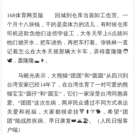
168体育网页版 回城到仓库当装卸工也苦。一
个月十八块钱，干的是卖体力的活儿，有时候仓库
司机还欺负他们这些学徒工，大冬天早上6点就叫
他们烧开水，把车浇热，再把车打着。张铁林一直
记着怎么在大冬天摇那辆大卡车，弄得轰隆隆🧑
🕊，轰隆隆🕳👩。
马晓光表示，大熊猫“团团”和“圆圆”从四川到
台湾安家已经14年了，在台湾生育了一对可爱的熊
猫宝宝“圆仔”和“圆宝”，它们一家深受台湾同胞喜
爱。“团团”这次生病，两岸民众通过不同方式表达
关爱和祝福，大家都很牵挂🔻⬆♈🐕，希望“团
团”能战胜疾病、早日康复👑🌋🏖。（人民日报客
户端）