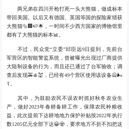
两兄弟在四川开枪打死一头大熊猫，做成标本
带回美国。以后又有德国、英国等国的探险家猎获
大熊猫🔩🏢🍉🌟，一时间不少西方国家的博物馆里
都有了大熊猫的标本📊。
不过，民众党“立委”邱臣远9日提到，先前台
军营区的智能警监系统，曾被曝光出现过厂商提供
大陆制设备的行为，而且还已通过了台军验收；调
查后发现🚕🥌💒，已经有49个营区使用该设备🙅🌬
☦。
其中，为鼓励农民不误农时抓好秋冬农业生
产，做好2023年春耕备耕工作，保障农民种粮收
益，此次提前下达耕地地力保护补贴按2022年执行
数1205亿元全部下达😀🧟，要求地方不折不扣把这