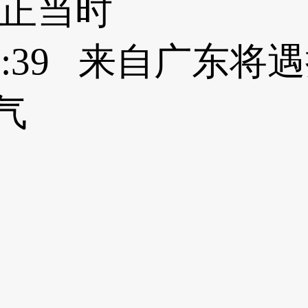
季正当时
 10:46:39 来自广
气