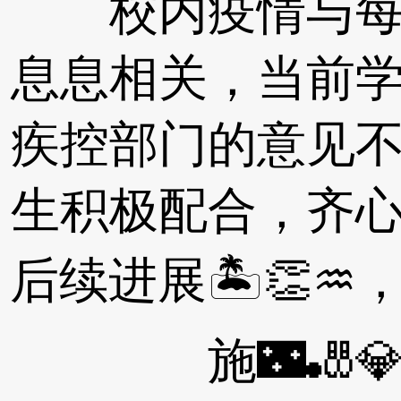
校内疫情与每一
息息相关，当前
疾控部门的意见
生积极配合，齐
后续进展🏝👏
施🌃