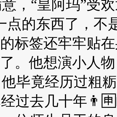
意，“皇阿玛”受
”一点的东西了，不
”的标签还牢牢贴
去了。他想演小人
他毕竟经历过粗粝的
经过去几十年👨🈸